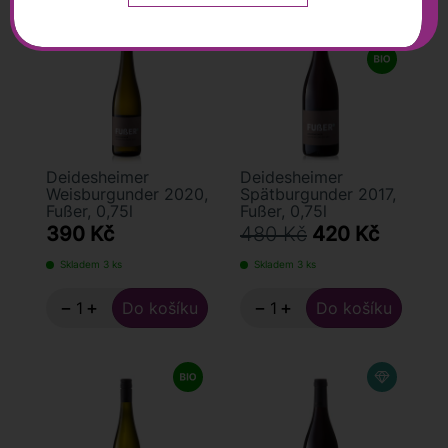
ve vinici produkují čistá a komplexní vína klasických
odrůd Riesling, Weissburgunder a Spätburgunder (Pinot
noir).
Deidesheimer
Deidesheimer
Weisburgunder 2020,
Spätburgunder 2017,
Fußer, 0,75l
Fußer, 0,75l
390 Kč
480 Kč
420 Kč
Skladem 3 ks
Skladem 3 ks
−
+
−
+