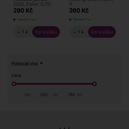
2021, Fußer, 0,75l
1l
290 Kč
260 Kč
Skladem 2 ks
Skladem 5 ks
−
+
−
+
Potenciál vína
Cena
Od
do
Kč