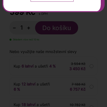
0,75 l
599
Kč
s DPH
−
+
Skladem více než 10 ks
Nebo využijte naše množstevní slevy
3 594 Kč
Kup
6 lahví
a ušetři
4 %
3 450 Kč
Kup
12 lahví
a ušetři
7 188 Kč
6 %
6 757 Kč
Kup
18 lahví
a ušetři
10 782 Kč