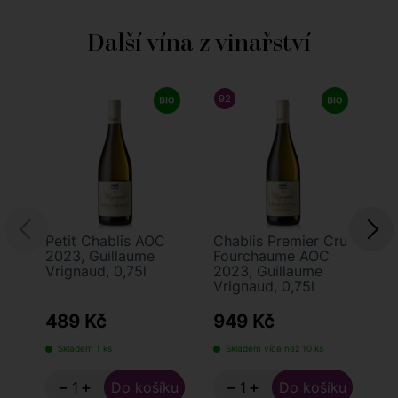
Další vína z vinařství
92
/ 100
TIM ATKIN
9
Petit Chablis AOC
Chablis Premier Cru
Ch
2023, Guillaume
Fourchaume AOC
Co
Vrignaud, 0,75l
2023, Guillaume
AO
Vrignaud, 0,75l
Gu
0,
489 Kč
949 Kč
1
Skladem 1 ks
Skladem více než 10 ks
−
+
−
+