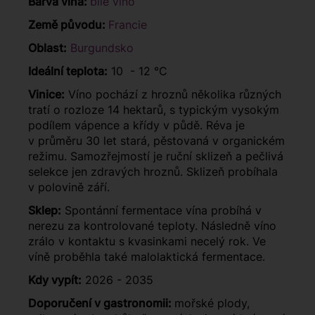
Barva vína:
bílé víno
Země původu:
Francie
Oblast:
Burgundsko
Ideální teplota:
10 - 12 °C
Vinice:
Víno pochází z hroznů několika různých
tratí o rozloze 14 hektarů, s typickým vysokým
podílem vápence a křídy v půdě. Réva je
v průměru 30 let stará, pěstovaná v organickém
režimu. Samozřejmostí je ruční sklizeň a pečlivá
selekce jen zdravých hroznů. Sklizeň probíhala
v polovině září.
Sklep:
Spontánní fermentace vína probíhá v
nerezu za kontrolované teploty. Následně víno
zrálo v kontaktu s kvasinkami necelý rok. Ve
víně proběhla také malolaktická fermentace.
Kdy vypít:
2026 - 2035
Doporučení v gastronomii:
mořské plody,