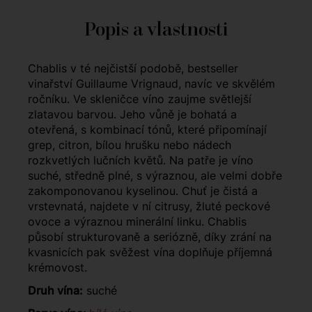
Popis a vlastnosti
Chablis v té nejčistší podobě, bestseller
vinařství Guillaume Vrignaud, navíc ve skvělém
ročníku. Ve skleničce víno zaujme světlejší
zlatavou barvou. Jeho vůně je bohatá a
otevřená, s kombinací tónů, které připomínají
grep, citron, bílou hrušku nebo nádech
rozkvetlých lučních květů. Na patře je víno
suché, středně plné, s výraznou, ale velmi dobře
zakomponovanou kyselinou. Chuť je čistá a
vrstevnatá, najdete v ní citrusy, žluté peckové
ovoce a výraznou minerální linku. Chablis
působí strukturovaně a seriózně, díky zrání na
kvasnicích pak svěžest vína doplňuje příjemná
krémovost.
Druh vína:
suché