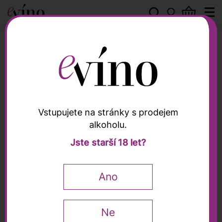
Guillaume Vrignaud
Vstupujete na stránky s prodejem
alkoholu.
Guillaume Vrignaud
Jste starší 18 let?
Chablis AOC 2023,
Guillaume Vrignaud,
Ano
0,75l
Tim Atkin
91 / 100
Ne