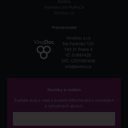
Kariéra
Nabídka pro HoReCa
VinoDoc.cz
Provozovatel
VinoDoc s.r.o
Na Pankráci 125
140 21 Praha 4
IČ: 01991426
DIČ: CZ01991426
info@evino.cz
Novinky e-mailem
Zadejte svůj e-mail a budete informováni o novinkách
a výhodných akcích.