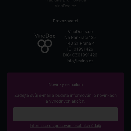
VinoDoc.cz
Provozovatel
VinoDoc s.r.o
Na Pankráci 125
140 21 Praha 4
IČ: 01991426
DIČ: CZ01991426
info@evino.cz
Novinky e-mailem
Zadejte svůj e-mail a budete informováni o novinkách
a výhodných akcích.
Informace o zpracování osobních údajů