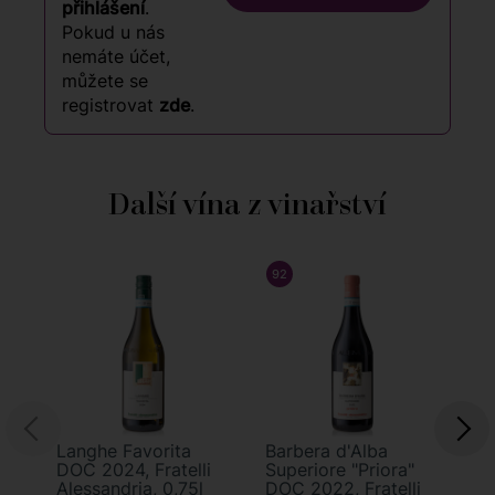
přihlášení
.
Pokud u nás
nemáte účet,
můžete se
registrovat
zde
.
Další vína z vinařství
92
/ 100
ROBERT PARKER
Langhe Favorita
Barbera d'Alba
La
DOC 2024, Fratelli
Superiore "Priora"
"P
Alessandria, 0,75l
DOC 2022, Fratelli
20