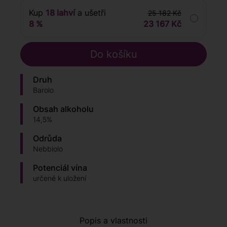
Kup
18 lahví
a ušetři
25 182 Kč
8 %
23 167 Kč
Druh
Barolo
Obsah alkoholu
14,5%
Odrůda
Nebbiolo
Potenciál vína
určené k uložení
Popis a vlastnosti