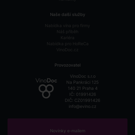
Naše další služby
Nabídka vína pro firmy
Náš příběh
Kariéra
Nabídka pro HoReCa
VinoDoc.cz
Provozovatel
VinoDoc s.r.o
Na Pankráci 125
140 21 Praha 4
IČ: 01991426
DIČ: CZ01991426
info@evino.cz
Novinky e-mailem