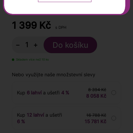
0,75 l
1 399
Kč
s DPH
−
+
Skladem více než 10 ks
Nebo využijte naše množstevní slevy
8 394 Kč
Kup
6 lahví
a ušetři
4 %
8 058 Kč
Kup
12 lahví
a ušetři
16 788 Kč
6 %
15 781 Kč