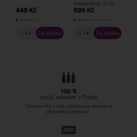
Alessandria, 0,75l
Al
449 Kč
699 Kč
6
Skladem 7 ks
Skladem více než 10 ks
S
−
+
−
+
100 %
zboží skladem v Praze
Všechna vína z naší nabídky jsou skladem a
připravena k odeslání.