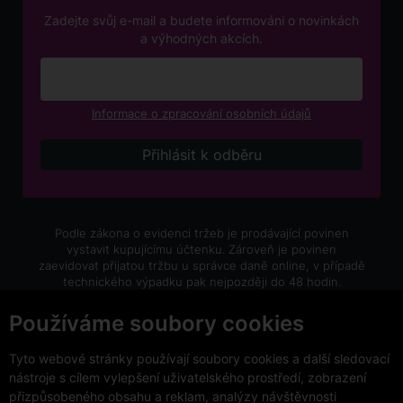
Zadejte svůj e-mail a budete informováni o novinkách
a výhodných akcích.
Informace o zpracování osobních údajů
Podle zákona o evidenci tržeb je prodávající povinen
vystavit kupujícímu účtenku. Zároveň je povinen
zaevidovat přijatou tržbu u správce daně online, v případě
technického výpadku pak nejpozději do 48 hodin.
V e-shopu eVíno.cz platí zákaz prodeje alkoholických
Používáme soubory cookies
nápojů osobám mladším 18 let.
Tyto webové stránky používají soubory cookies a další sledovací
nástroje s cílem vylepšení uživatelského prostředí, zobrazení
přizpůsobeného obsahu a reklam, analýzy návštěvnosti