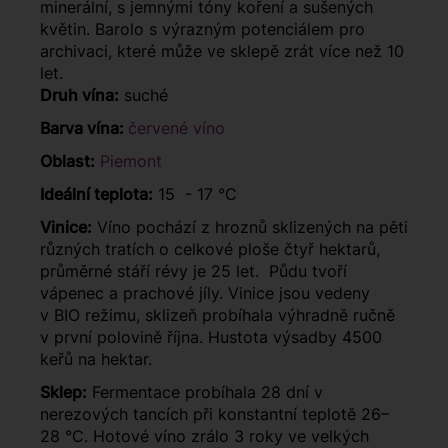
minerální, s jemnými tóny koření a sušených
květin. Barolo s výrazným potenciálem pro
archivaci, které může ve sklepě zrát více než 10
let.
Druh vína:
suché
Barva vína:
červené víno
Oblast:
Piemont
Ideální teplota:
15 - 17 °C
Vinice:
Víno pochází z hroznů sklizených na pěti
různých tratích o celkové ploše čtyř hektarů,
průměrné stáří révy je 25 let. Půdu tvoří
vápenec a prachové jíly. Vinice jsou vedeny
v BIO režimu, sklizeň probíhala výhradně ručně
v první polovině října. Hustota výsadby 4500
keřů na hektar.
Sklep:
Fermentace probíhala 28 dní v
nerezových tancích při konstantní teplotě 26–
28 °C. Hotové víno zrálo 3 roky ve velkých