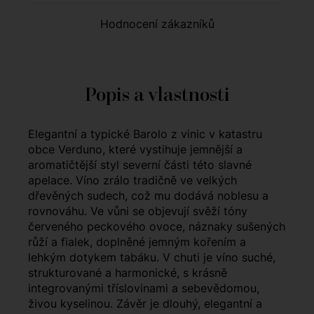
Hodnocení zákazníků
Popis a vlastnosti
Elegantní a typické Barolo z vinic v katastru
obce Verduno, které vystihuje jemnější a
aromatičtější styl severní části této slavné
apelace. Víno zrálo tradičně ve velkých
dřevěných sudech, což mu dodává noblesu a
rovnováhu. Ve vůni se objevují svěží tóny
červeného peckového ovoce, náznaky sušených
růží a fialek, doplněné jemným kořením a
lehkým dotykem tabáku. V chuti je víno suché,
strukturované a harmonické, s krásně
integrovanými tříslovinami a sebevědomou,
živou kyselinou. Závěr je dlouhý, elegantní a