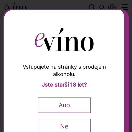
Fratelli Alessandria
Vstupujete na stránky s prodejem
alkoholu.
Fratelli Alessandria
Jste starší 18 let?
Barolo "Del Comune di
Verduno" DOCG 2021,
Ano
Fratelli Alessandria,
0,75l
Ne
Robert Parker
94 / 100