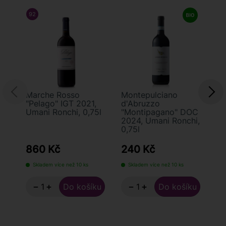
92
/ 100
JAMES SUCKLING
Marche Rosso
Montepulciano
Ro
"Pelago" IGT 2021,
d'Abruzzo
Lo
Umani Ronchi, 0,75l
"Montipagano" DOC
20
2024, Umani Ronchi,
0,
0,75l
860 Kč
240 Kč
3
Skladem více než 10 ks
Skladem více než 10 ks
−
+
−
+