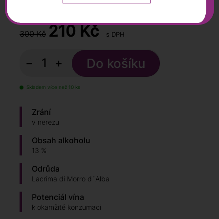
0,75 l
210
Kč
300 Kč
s DPH
−
+
Skladem více než 10 ks
Zrání
v nerezu
Obsah alkoholu
13 %
Odrůda
Lacrima di Morro d´Alba
Potenciál vína
k okamžité konzumaci