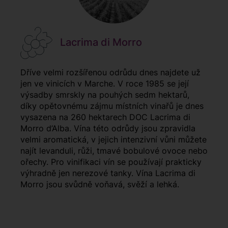
Lacrima di Morro
Dříve velmi rozšířenou odrůdu dnes najdete už
jen ve vinicích v Marche. V roce 1985 se její
výsadby smrskly na pouhých sedm hektarů,
díky opětovnému zájmu místních vinařů je dnes
vysazena na 260 hektarech DOC Lacrima di
Morro d’Alba. Vína této odrůdy jsou zpravidla
velmi aromatická, v jejich intenzivní vůni můžete
najít levanduli, růži, tmavé bobulové ovoce nebo
ořechy. Pro vinifikaci vín se používají prakticky
výhradně jen nerezové tanky. Vína Lacrima di
Morro jsou svůdně voňavá, svěží a lehká.