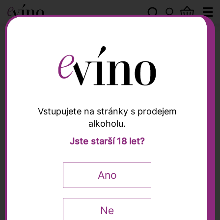
Umani Ronchi
Vstupujete na stránky s prodejem
alkoholu.
Umani Ronchi
Jste starší 18 let?
Lacrima di Morro d’Alba
"Fonte del Re" DOC
Ano
2023, Umani Ronchi,
0,75l
Ne