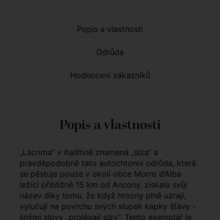
Popis a vlastnosti
Odrůda
Hodnocení zákazníků
Popis a vlastnosti
„Lacrima“ v italštině znamená „slza“ a
pravděpodobně tato autochtonní odrůda, která
se pěstuje pouze v okolí obce Morro d’Alba
ležící přibližně 15 km od Ancony, získala svůj
název díky tomu, že když hrozny plně uzrají,
vylučují na povrchu svých slupek kapky šťávy -
jinými slovy „prolévají slzy“. Tento exemplář je