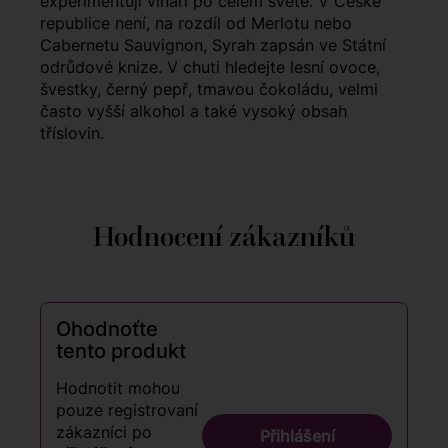
experimentují vinaři po celém světě. V České
republice není, na rozdíl od Merlotu nebo
Cabernetu Sauvignon, Syrah zapsán ve Státní
odrůdové knize. V chuti hledejte lesní ovoce,
švestky, černý pepř, tmavou čokoládu, velmi
často vyšší alkohol a také vysoký obsah
tříslovin.
Hodnocení zákazníků
Ohodnoťte
tento produkt
Hodnotit mohou
pouze registrovaní
zákazníci po
Přihlášení