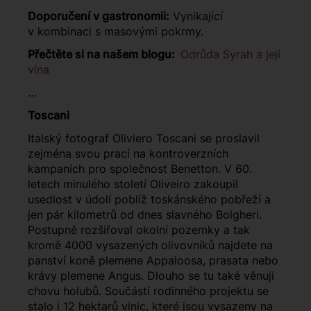
Doporučení v gastronomii:
Vynikající
v kombinaci s masovými pokrmy.
Přečtěte si na našem blogu:
Odrůda Syrah a její
vína
…
Toscani
Italský fotograf Oliviero Toscani se proslavil
zejména svou prací na kontroverzních
kampaních pro společnost Benetton. V 60.
letech minulého století Oliveiro zakoupil
usedlost v údolí poblíž toskánského pobřeží a
jen pár kilometrů od dnes slavného Bolgheri.
Postupně rozšiřoval okolní pozemky a tak
kromě 4000 vysazených olivovníků najdete na
panství koně plemene Appaloosa, prasata nebo
krávy plemene Angus. Dlouho se tu také věnují
chovu holubů. Součástí rodinného projektu se
stalo i 12 hektarů vinic, které jsou vysazeny na