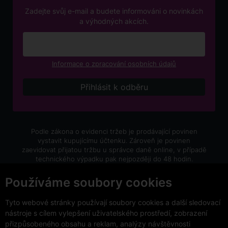
Zadejte svůj e-mail a budete informováni o novinkách
a výhodných akcích.
Informace o zpracování osobních údajů
Podle zákona o evidenci tržeb je prodávající povinen
vystavit kupujícímu účtenku. Zároveň je povinen
zaevidovat přijatou tržbu u správce daně online, v případě
technického výpadku pak nejpozději do 48 hodin.
V e-shopu eVíno.cz platí zákaz prodeje alkoholických
Používáme soubory cookies
nápojů osobám mladším 18 let.
Tyto webové stránky používají soubory cookies a další sledovací
nástroje s cílem vylepšení uživatelského prostředí, zobrazení
přizpůsobeného obsahu a reklam, analýzy návštěvnosti