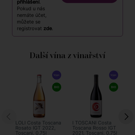
přihlášení
.
Pokud u nás
nemáte účet,
můžete se
registrovat
zde
.
Další vína z vinařství
9
LOLI Costa Toscana
I TOSCANI Costa
VI
Rosato IGT 2022,
Toscana Rosso IGT
Co
Toscani, 0,75l
2021, Toscani, 0,75l
Ro