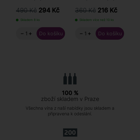
To
490 Kč
294 Kč
360 Kč
216 Kč
8
Skladem 8 ks
Skladem více než 10 ks
S
−
+
−
+
100 %
zboží skladem v Praze
Všechna vína z naší nabídky jsou skladem a
připravena k odeslání.