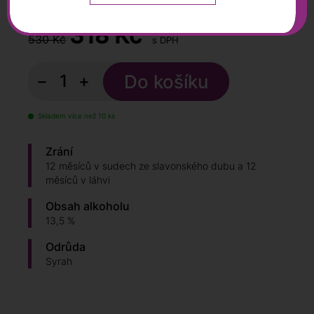
0,75 l
318
Kč
530 Kč
s DPH
−
+
Skladem více než 10 ks
Zrání
12 měsíců v sudech ze slavonského dubu a 12
měsíců v láhvi
Obsah alkoholu
13,5 %
Odrůda
Syrah