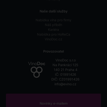
Naše další služby
Nabídka vína pro firmy
Náš příběh
Kariéra
Nabídka pro HoReCa
VinoDoc.cz
Provozovatel
VinoDoc s.r.o
Na Pankráci 125
140 21 Praha 4
IČ: 01991426
DIČ: CZ01991426
info@evino.cz
Novinky e-mailem