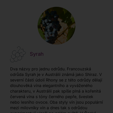
Syrah
Dva názvy pro jednu odrůdu. Francouzská
odrůda Syrah je v Austrálii známá jako Shiraz. V
severní části údolí Rhony se z této odrůdy dělají
dlouhověká vína elegantního a vyváženého
charakteru, v Austrálii pak spíše plná a kořenitá
červená vína s tóny černého pepře, švestek
nebo lesního ovoce. Oba styly vín jsou populární
mezi milovníky vín a dnes tak s odrůdou