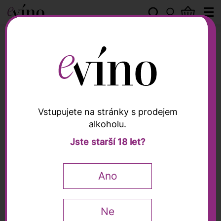
Toscani
Vstupujete na stránky s prodejem
alkoholu.
Toscani
Jste starší 18 let?
VEDOMARE ROSSO
Costa Toscana Rosso
Ano
IGT 2018, Toscani, 0,75l
Falstaff
92 / 100
Ne