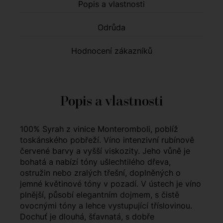
Popis a vlastnosti
Odrůda
Hodnocení zákazníků
Popis a vlastnosti
100% Syrah z vinice Monteromboli, poblíž
toskánského pobřeží. Víno intenzivní rubínově
červené barvy a vyšší viskozity. Jeho vůně je
bohatá a nabízí tóny ušlechtilého dřeva,
ostružin nebo zralých třešní, doplněných o
jemné květinové tóny v pozadí. V ústech je víno
plnější, působí elegantním dojmem, s čistě
ovocnými tóny a lehce vystupující tříslovinou.
Dochuť je dlouhá, šťavnatá, s dobře