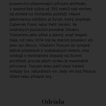
pozemcích připomínající přírodní amfiteátr,
v nadmořské výšce až 350 metrů nad mořem,
na dohled od mořského pobřeží. Hlavní
pěstovanou odrůdou je Syrah, který doplňuje
Cabernet Franc nebo Petit Verdot. Ve
vinařských počátcích pomáhal Oliveiru
Toscanimu jeho přítel a slavný vinař Angelo
Gaja, od roku 2014 má na starost produkci vín
jeho syn Rocco. Vinařství Toscani se vymyká
běžné představě o toskánských vínech, vína
vznikají s minimálními dopady na životní
prostředí, proces jejich vzniku je maximálně
přirozený. Toscani dnes patří mezi italské
hvězdy tzv. naturálních vín, tedy vín bez filtrace,
čiření nebo přidané síry.
Odrůda