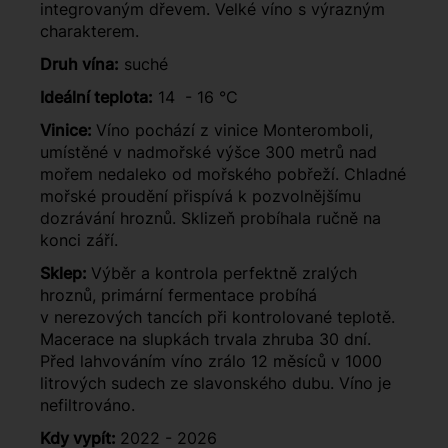
integrovaným dřevem. Velké víno s výrazným
charakterem.
Druh vína:
suché
Ideální teplota:
14 - 16 °C
Vinice:
Víno pochází z vinice Monteromboli,
umístěné v nadmořské výšce 300 metrů nad
mořem nedaleko od mořského pobřeží. Chladné
mořské proudění přispívá k pozvolnějšímu
dozrávání hroznů. Sklizeň probíhala ručně na
konci září.
Sklep:
Výběr a kontrola perfektně zralých
hroznů, primární fermentace probíhá
v nerezových tancích při kontrolované teplotě.
Macerace na slupkách trvala zhruba 30 dní.
Před lahvováním víno zrálo 12 měsíců v 1000
litrových sudech ze slavonského dubu. Víno je
nefiltrováno.
Kdy vypít:
2022 - 2026