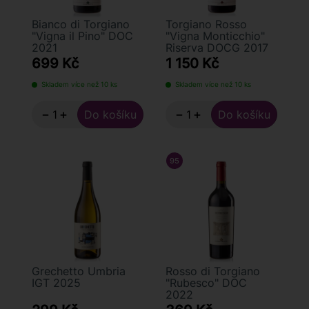
Bianco di Torgiano
Torgiano Rosso
"Vigna il Pino" DOC
"Vigna Monticchio"
2021
Riserva DOCG 2017
699 Kč
1 150 Kč
Skladem více než 10 ks
Skladem více než 10 ks
−
+
−
+
95
/ 100
LUCA MARONI
Grechetto Umbria
Rosso di Torgiano
IGT 2025
"Rubesco" DOC
2022