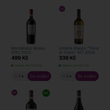
92
/ 100
FALSTAFF
Montefalco Rosso
Umbria Bianco "Torre
DOC 2022
di Giano" IGT 2024
499 Kč
339 Kč
Skladem více než 10 ks
Skladem více než 10 ks
−
+
−
+
95
/ 100
LUCA MARONI