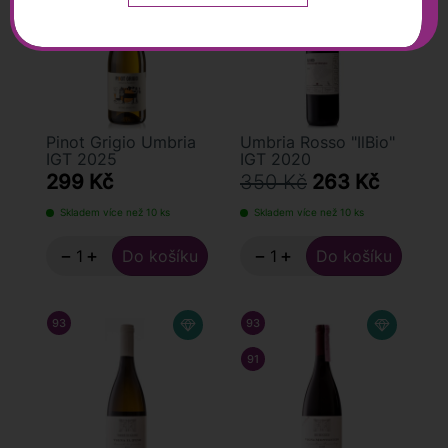
Monticchio. Vinařství Lungarotti dnes vedou sestry
Chiara a Teresa.
Majitel: Rodina Lungarotti
Enolog: Vincenzo Pepe, konzultuje Lorenzo Landi
Roční produkce: 2 400 000 lahví
Rozloha: 250 ha
Pinot Grigio Umbria
Umbria Rosso "IlBio"
IGT 2025
IGT 2020
299 Kč
350 Kč
263 Kč
Skladem více než 10 ks
Skladem více než 10 ks
−
+
−
+
93
/ 100
LUCA MARONI
93
/ 100
FALSTAFF
91
/ 100
RAFFAELE VECCHIONE