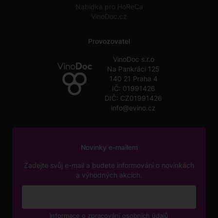
Nabídka pro HoReCa
VinoDoc.cz
Provozovatel
VinoDoc s.r.o
Na Pankráci 125
140 21 Praha 4
IČ: 01991426
DIČ: CZ01991426
info@evino.cz
Novinky e-mailem
Zadejte svůj e-mail a budete informováni o novinkách
a výhodných akcích.
Informace o zpracování osobních údajů