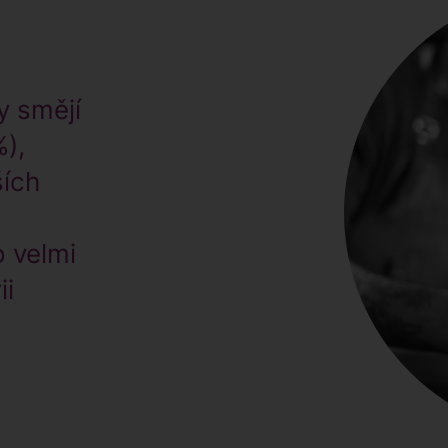
y smějí
),
ších
o velmi
ii