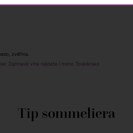
aso, zvěřina.
se: Zajímavá vína najdete i mimo Toskánsko
Tip sommeliera