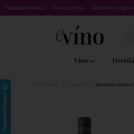
Nabídka HoReCa
Vína pro firmy
Věrnostní program
Víno
Destil
Úvodní strana
Lungarotti
Montefalco Rosso 