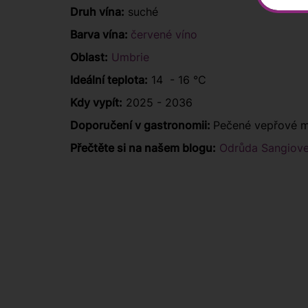
Druh vína:
suché
Barva vína:
červené víno
Oblast:
Umbrie
Ideální teplota:
14 - 16 °C
Kdy vypít:
2025 - 2036
Doporučení v gastronomii:
Pečené vepřové m
Přečtěte si na našem blogu:
Odrůda Sangiove