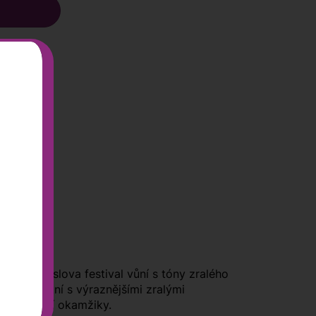
hrává doslova festival vůní s tóny zralého
á, opulentní s výraznějšími zralými
o slavnostní okamžiky.