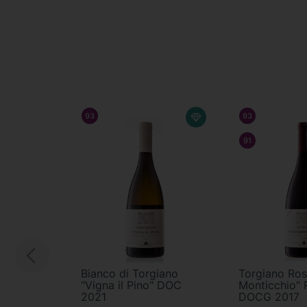
93
/ 100
LUCA MARONI
93
/ 100
FAL
91
/ 100
RAF
Bianco di Torgiano
Torgiano Ros
"Vigna il Pino" DOC
Monticchio" 
2021
DOCG 2017