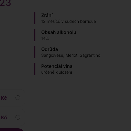
023
Zrání
12 měsíců v sudech barrique
Obsah alkoholu
14%
Odrůda
Sangiovese, Merlot, Sagrantino
Potenciál vína
určené k uložení
 Kč
 Kč