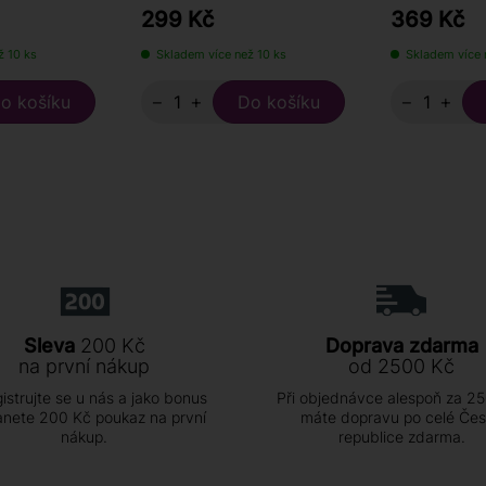
299 Kč
369 Kč
ž 10 ks
Skladem více než 10 ks
Skladem více 
−
+
−
+
Sleva
200 Kč
Doprava zdarma
na první nákup
od 2500 Kč
istrujte se u nás a jako bonus
Při objednávce alespoň za 2
anete 200 Kč poukaz na první
máte dopravu po celé Če
nákup.
republice zdarma.