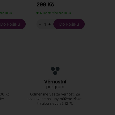
299 Kč
350 Kč
než 10 ks
Skladem více než 10 ks
Skladem víc
−
+
−
+
Věrnostní
program
500 Kč
Odměníme Vás za věrnost. Za
ské
opakované nákupy můžete získat
trvalou slevu až 12 %.