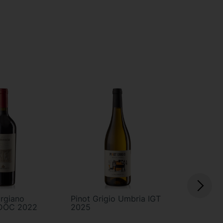
UCA MARONI
90
/ 100
orgiano
Pinot Grigio Umbria IGT
Umbria Ro
 DOC 2022
2025
2020