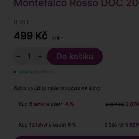
Montefalco Rosso DOC 2
0,75 l
499
Kč
s DPH
−
+
Skladem více než 10 ks
Nebo využijte naše množstevní slevy
Kup
6 lahví
a ušetři
4 %
2 874
2 994 Kč
Kup
12 lahví
a ušetři
6 %
5 629
5 988 Kč