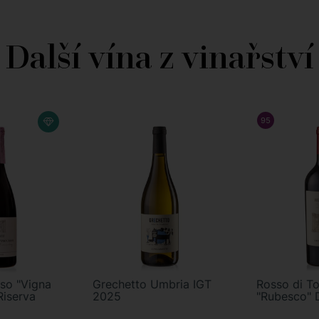
Další vína z vinařství
STAFF
95
/ 100
L
FAELE VECCHIONE
so "Vigna
Grechetto Umbria IGT
Rosso di T
Riserva
2025
"Rubesco"