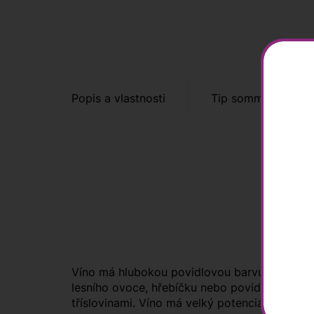
Popis a vlastnosti
Tip sommeliera
Víno má hlubokou povidlovou barvu se světle 
lesního ovoce, hřebíčku nebo povidel. Nechybí
tříslovinami. Víno má velký potenciál k archiv