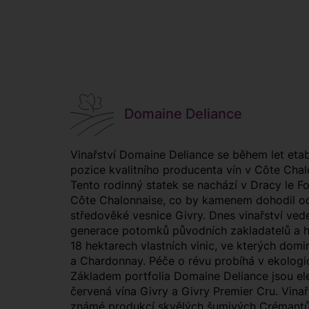
Domaine Deliance
Vinařství Domaine Deliance se během let eta
pozice kvalitního producenta vín v Côte Chal
Tento rodinný statek se nachází v Dracy le For
Côte Chalonnaise, co by kamenem dohodil o
středověké vesnice Givry. Dnes vinařství vede
generace potomků původních zakladatelů a 
18 hektarech vlastních vinic, ve kterých domin
a Chardonnay. Péče o révu probíhá v ekolog
Základem portfolia Domaine Deliance jsou ele
červená vína Givry a Givry Premier Cru. Vinařs
známé produkcí skvělých šumivých Crémantů