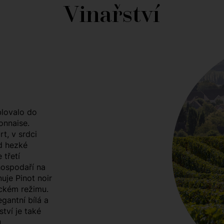
Vinařství
blovalo do
onnaise.
t, v srdci
d hezké
 třetí
hospodaří na
uje Pinot noir
ickém režimu.
gantní bílá a
tví je také
.