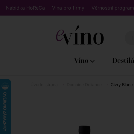
Nabídka HoReCa
Vína pro firmy
Věrnostní program
Víno
Destil
Úvodní strana
Domaine Deliance
Givry Blanc