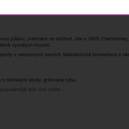
covou půdou, orientace na východ. Jde o 100% Chardonnay, 
ektně vyzrálých hroznů.
ploty v nerezových tancích. Malolaktická fermentace a ná
 s mořskými plody, grilovaná ryba.
populárnější bílé víno světa