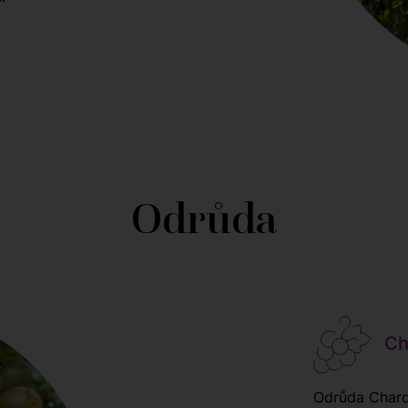
Odrůda
Cha
Odrůda Chard