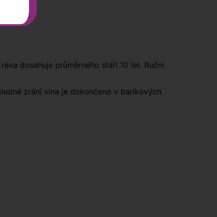
réva dosahuje průměrného stáří 10 let. Ruční
sledné zrání vína je dokončeno v barikových