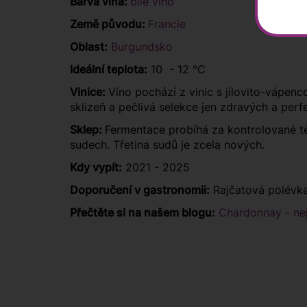
Barva vína:
bílé víno
Země původu:
Francie
Oblast:
Burgundsko
Ideální teplota:
10 - 12 °C
Vinice:
Víno pochází z vinic s jílovito-vápen
sklizeň a pečlivá selekce jen zdravých a perf
Sklep:
Fermentace probíhá za kontrolované te
sudech. Třetina sudů je zcela nových.
Kdy vypít:
2021 - 2025
Doporučení v gastronomii:
Rajčatová polévka
Přečtěte si na našem blogu:
Chardonnay - nej