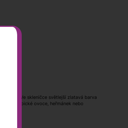
la nová. Ve skleničce světlejší zlatavá barva
citrusy, tropické ovoce, heřmánek nebo