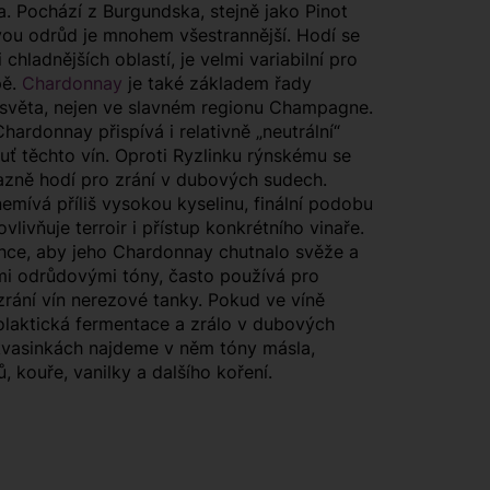
. Pochází z Burgundska, stejně jako Pinot
dvou odrůd je mnohem všestrannější. Hodí se
i chladnějších oblastí, je velmi variabilní pro
pě.
Chardonnay
je také základem řady
 světa, nejen ve slavném regionu Champagne.
hardonnay přispívá i relativně „neutrální“
huť těchto vín. Oproti Ryzlinku rýnskému se
azně hodí pro zrání v dubových sudech.
mívá příliš vysokou kyselinu, finální podobu
vlivňuje terroir i přístup konkrétního vinaře.
chce, aby jeho Chardonnay chutnalo svěže a
mi odrůdovými tóny, často používá pro
zrání vín nerezové tanky. Pokud ve víně
olaktická fermentace a zrálo v dubových
kvasinkách najdeme v něm tóny másla,
ů, kouře, vanilky a dalšího koření.