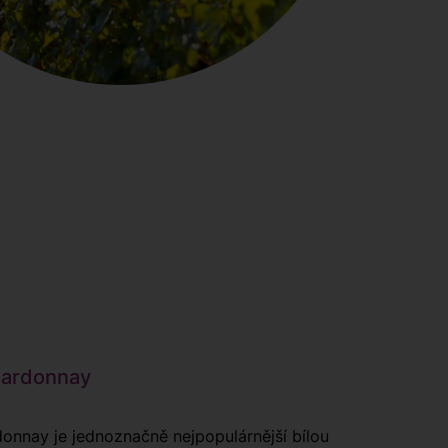
rdonnay
onnay je jednoznačně nejpopulárnější bílou