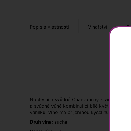
Popis a vlastnosti
Vinařství
O
Noblesní a svůdné Chardonnay z vinařství Doma
a svůdná vůně kombinující bílé květy a pecko
vanilku. Víno má příjemnou kyselinu a dlouhý 
Druh vína:
suché