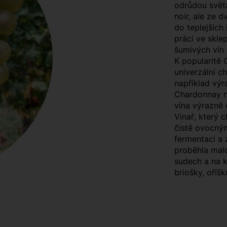
odrůdou světa
noir, ale ze 
do teplejších 
práci ve skle
šumivých vín
K popularitě C
univerzální c
například výr
Chardonnay ne
vína výrazně o
Vinař, který 
čistě ovocný
fermentaci a 
proběhla mal
sudech a na 
briošky, oříšk