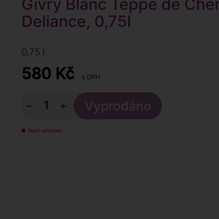
Givry Blanc Teppe de Che
Deliance, 0,75l
0,75 l
580
Kč
s DPH
−
+
Není skladem