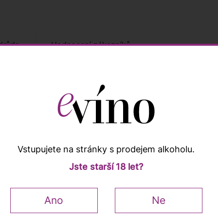
drůda
Hodnocení zákazníků
Popis a vlastnosti
Vstupujete na stránky s prodejem alkoholu.
ine Deliance, zrající v barikových sudech, z nichž část by
Jste starší 18 let?
vé ovoce, s příjemnými tóny vanilky. V chuti najdete zralé 
elegantní projev.
Ano
Ne