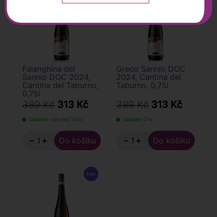
vín oceňují zákazníci napříč Evropou.
Majitel: Consorzio Agraria Provinciale di Benevento
Enolog: Filippo Colandrea, konzultuje Luigi Moio
Roční produkce: 1 450 000 lahví
Rozloha: 500 ha
Falanghina del
Greco Sannio DOC
Sannio DOC 2024,
2024, Cantina del
Cantina del Taburno,
Taburno, 0,75l
0,75l
389 Kč
313 Kč
389 Kč
313 Kč
Skladem více než 10 ks
Skladem 2 ks
−
+
−
+