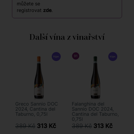
můžete se
registrovat
zde
.
Další vína z vinařství
91
/ 100
5STARSWINES - VINITAL
Greco Sannio DOC
Falanghina del
2024, Cantina del
Sannio DOC 2024,
Taburno, 0,75l
Cantina del Taburno,
0,75l
389 Kč
313 Kč
389 Kč
313 Kč