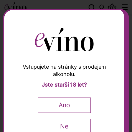
Bodegas Cachazo
Vstupujete na stránky s prodejem
alkoholu.
Bodegas Cachazo
Jste starší 18 let?
"Caballero De Olmedo"
Medium Sweet Rueda
Ano
2025, Cachazo, 0,75l
Ne