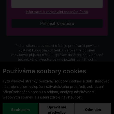
Informace o zpracování osobních údajů
Podle zákona o evidenci tržeb je prodávající povinen
vystavit kupujícímu účtenku. Zároveň je povinen
zaevidovat přijatou tržbu u správce daně online, v případě
technického výpadku pak nejpozději do 48 hodin.
V e-shopu eVíno.cz platí zákaz prodeje alkoholických
Používáme soubory cookies
nápojů osobám mladším 18 let.
Tyto webové stránky používají soubory cookies a další sledovací
nástroje s cílem vylepšení uživatelského prostředí, zobrazení
přizpůsobeného obsahu a reklam, analýzy návštěvnosti
webových stránek a zjištění zdroje návštěvnosti.
Copyright © 2026 VinoDoc s.r.o. Všechna práva vyhrazena.
This site is protected by reCAPTCHA and the Google
Upravit mé
Souhlasím
Odmítám
Privacy Policy
and
Terms of Service
apply.
předvolby