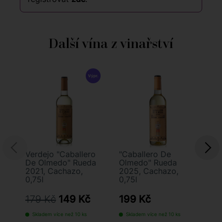
Další vína z vinařství
Verdejo "Caballero
"Caballero De
"C
De Olmedo" Rueda
Olmedo" Rueda
Ol
2021, Cachazo,
2025, Cachazo,
Ru
0,75l
0,75l
Ca
179 Kč
149 Kč
199 Kč
2
Skladem více než 10 ks
Skladem více než 10 ks
S