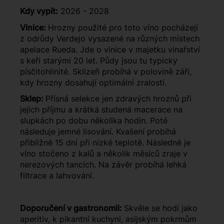
Kdy vypít:
2026 - 2028
Vinice:
Hrozny použité pro toto víno pocházejí
z odrůdy Verdejo vysazené na různých místech
apelace Rueda. Jde o vinice v majetku vinařství
s keři starými 20 let. Půdy jsou tu typicky
písčitohlinité. Sklizeň probíhá v polovině září,
kdy hrozny dosahují optimální zralosti.
Sklep:
Přísná selekce jen zdravých hroznů při
jejich příjmu a krátká studená macerace na
slupkách po dobu několika hodin. Poté
následuje jemné lisování. Kvašení probíhá
přibližně 15 dní při nízké teplotě. Následně je
víno stočeno z kalů a několik měsíců zraje v
nerezových tancích. Na závěr probíhá lehká
filtrace a lahvování.
Doporučení v gastronomii:
Skvěle se hodí jako
aperitiv, k pikantní kuchyni, asijským pokrmům