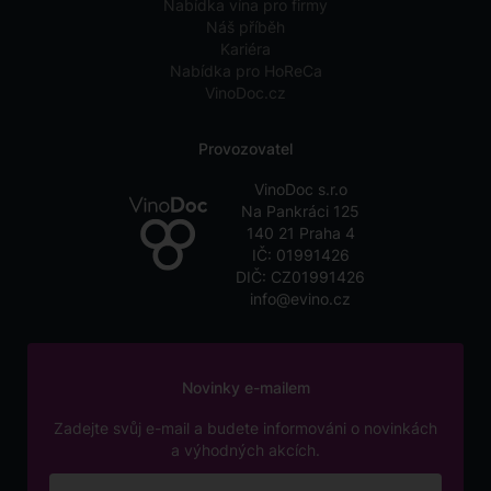
Nabídka vína pro firmy
Náš příběh
Kariéra
Nabídka pro HoReCa
VinoDoc.cz
Provozovatel
VinoDoc s.r.o
Na Pankráci 125
140 21 Praha 4
IČ: 01991426
DIČ: CZ01991426
info@evino.cz
Novinky e-mailem
Zadejte svůj e-mail a budete informováni o novinkách
a výhodných akcích.