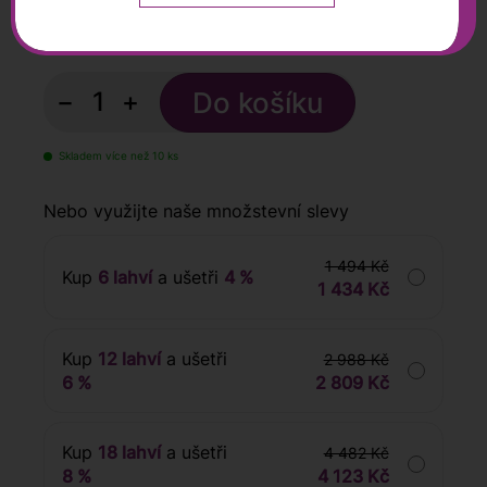
249
Kč
s DPH
−
+
Skladem více než 10 ks
Nebo využijte naše množstevní slevy
1 494 Kč
Kup
6 lahví
a ušetři
4 %
1 434 Kč
Kup
12 lahví
a ušetři
2 988 Kč
6 %
2 809 Kč
Kup
18 lahví
a ušetři
4 482 Kč
8 %
4 123 Kč