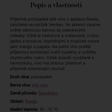
Popis a vlastnosti
Příjemně polosladké bílé víno z apelace Rueda,
založené na odrůdě Verdejo. Ve sklenici zaujme
světle slámovou barvou se zelenkavými
odlesky. Vůně je intenzivní a vrstevnatá, s tóny
jablka a broskve, doplněnými o tropické ovoce
jako mango a papája. Na patře víno potěší
příjemnou kombinací svěží kyseliny a vyššího
zbytkového cukru. Celek působí vyváženě a
harmonicky, víno má dobrou pitelnost a
příjemně odeznívající dochuť.
Druh vína:
polosladké
Barva vína:
bílé víno
Země původu:
Španělsko
Oblast:
Rueda
Ideální teplota:
10 - 12 °C