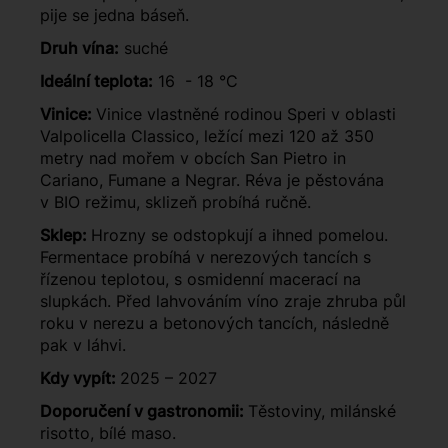
pije se jedna báseň.
Druh vína:
suché
Ideální teplota:
16 - 18 °C
Vinice:
Vinice vlastněné rodinou Speri v oblasti
Valpolicella Classico, ležící mezi 120 až 350
metry nad mořem v obcích San Pietro in
Cariano, Fumane a Negrar. Réva je pěstována
v BIO režimu, sklizeň probíhá ručně.
Sklep:
Hrozny se odstopkují a ihned pomelou.
Fermentace probíhá v nerezových tancích s
řízenou teplotou, s osmidenní macerací na
slupkách. Před lahvováním víno zraje zhruba půl
roku v nerezu a betonových tancích, následně
pak v láhvi.
Kdy vypít:
2025 – 2027
Doporučení v gastronomii:
Těstoviny, milánské
risotto, bílé maso.