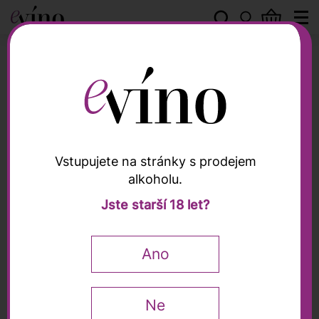
Speri
Vstupujete na stránky s prodejem
alkoholu.
Speri
Jste starší 18 let?
Valpolicella Classico
DOC 2024, Speri, 0,75l
Ano
Wine Enthusiast
93 / 100
0,75 l
Ne