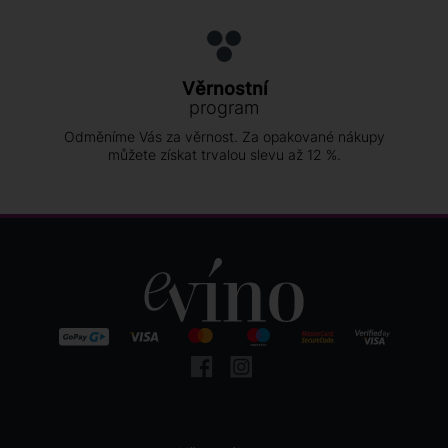
Věrnostní
program
Odměníme Vás za věrnost. Za opakované nákupy
můžete získat trvalou slevu až 12 %.