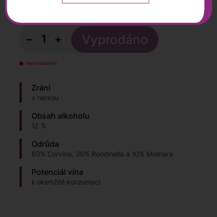
329
Kč
s DPH
−
+
Není skladem
Zrání
v nerezu
Obsah alkoholu
12 %
Odrůda
60% Corvina, 30% Rondinella a 10% Molinara
Potenciál vína
k okamžité konzumaci