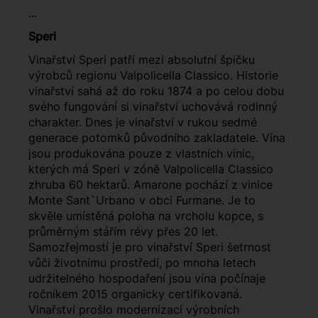
...
Speri
Vinařství Speri patří mezi absolutní špičku
výrobců regionu Valpolicella Classico. Historie
vinařství sahá až do roku 1874 a po celou dobu
svého fungování si vinařství uchovává rodinný
charakter. Dnes je vinařství v rukou sedmé
generace potomků původního zakladatele. Vína
jsou produkována pouze z vlastních vinic,
kterých má Speri v zóně Valpolicella Classico
zhruba 60 hektarů. Amarone pochází z vinice
Monte Sant`Urbano v obci Furmane. Je to
skvěle umístěná poloha na vrcholu kopce, s
průměrným stářím révy přes 20 let.
Samozřejmostí je pro vinařství Speri šetrnost
vůči životnímu prostředí, po mnoha letech
udržitelného hospodaření jsou vína počínaje
ročníkem 2015 organicky certifikovaná.
Vinařství prošlo modernizací výrobních