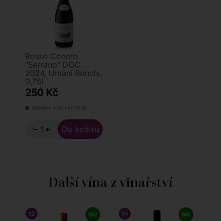
Rosso Conero
"Serrano" DOC
2024, Umani Ronchi,
0,75l
250 Kč
Skladem více než 10 ks
−
+
Další vína z vinařství
92
/ 100
WINE ENTHUSIAST
95
/ 100
JAMES SUCKLING
9