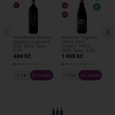
91
/ 100
WINE SPECTATOR
95
/ 100
DOCTOR WINE
9
95
/ 100
FALSTAFF
9
Valpolicella Ripasso
Amarone "Vigneto
Am
Classico Superiore
Monte Sant'
Mo
DOC 2023, Speri,
Urbano" DOCG
U
0,75l
2019, Speri, 0,75l
20
499 Kč
1 499 Kč
1
Skladem více než 10 ks
Skladem více než 10 ks
−
+
−
+