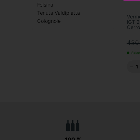
Felsina
Tenuta Valdipiatta
Verme
Colognole
IGT 2
Cerro
430
Skla
−
100 %