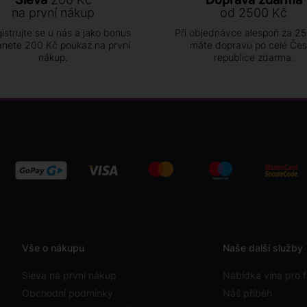
na první nákup
od 2500 Kč
istrujte se u nás a jako bonus
Při objednávce alespoň za 2
anete 200 Kč poukaz na první
máte dopravu po celé Če
nákup.
republice zdarma.
Vše o nákupu
Naše další služby
Sleva na první nákup
Nabídka vína pro f
Obchodní podmínky
Náš příběh