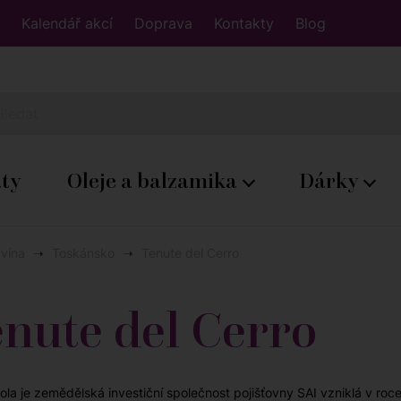
Kalendář akcí
Doprava
Kontakty
Blog
áty
Oleje a balzamika
Dárky
 vína
Toskánsko
Tenute del Cerro
nute del Cerro
cola je zemědělská investiční společnost pojišťovny SAI vzniklá v r