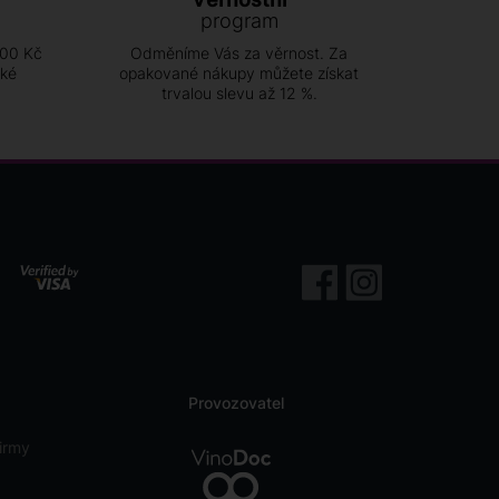
program
500 Kč
Odměníme Vás za věrnost. Za
ské
opakované nákupy můžete získat
trvalou slevu až 12 %.
Provozovatel
irmy