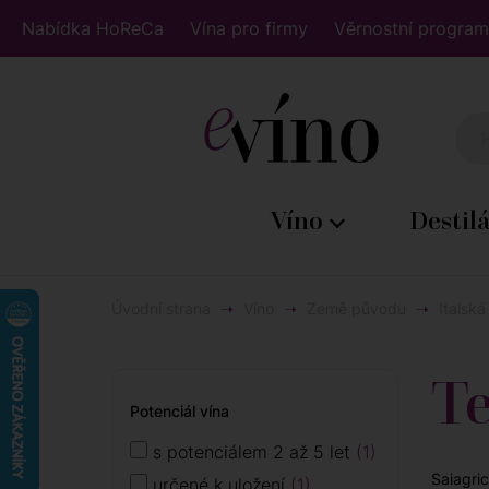
Nabídka HoReCa
Vína pro firmy
Věrnostní program
Víno
Destil
Úvodní strana
Víno
Země původu
Italská
Te
Potenciál vína
s potenciálem 2 až 5 let
1
Saiagri
určené k uložení
1