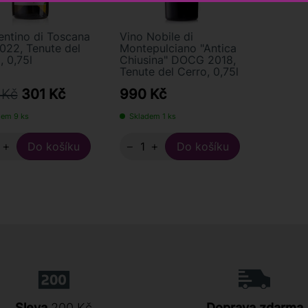
ntino di Toscana
Vino Nobile di
022, Tenute del
Montepulciano "Antica
, 0,75l
Chiusina" DOCG 2018,
Tenute del Cerro, 0,75l
 Kč
301 Kč
990 Kč
dem 9 ks
Skladem 1 ks
+
−
+
Sleva
200 Kč
Doprava zdarma