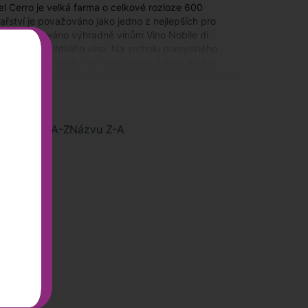
del Cerro je velká farma o celkové rozloze 600
nařství je považováno jako jedno z nejlepších pro
ektarů věnováno výhradně vínům Vino Nobile di
tohoto ušlechtilého vína. Na vrcholu pomyslného
zultanta pro výrobu vín dělá slavný italský enolog
ího
Názvu A-Z
Názvu Z-A