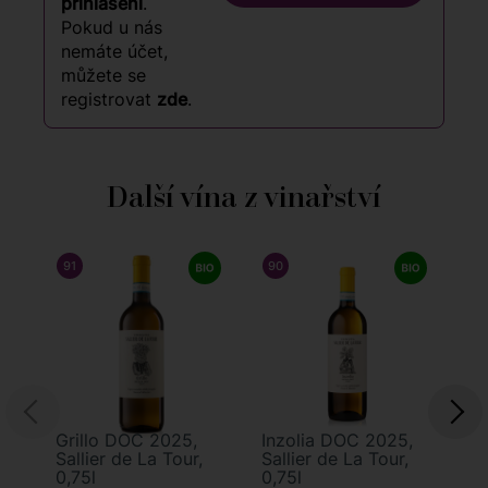
přihlášení
.
Pokud u nás
nemáte účet,
můžete se
registrovat
zde
.
Další vína z vinařství
91
/ 100
JAMES SUCKLING
90
/ 100
JAMES SUCKLING
91
Grillo DOC 2025,
Inzolia DOC 2025,
Sy
Sallier de La Tour,
Sallier de La Tour,
Sa
0,75l
0,75l
0,