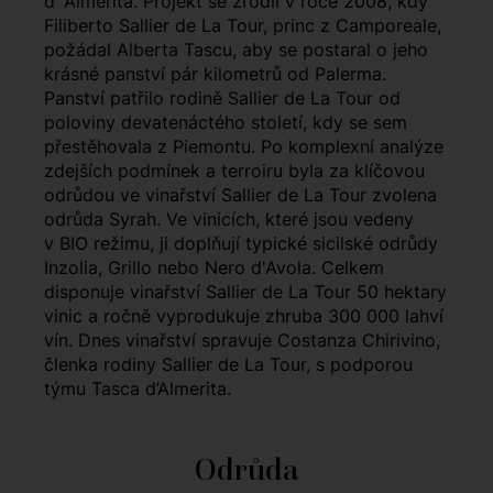
d´Almerita. Projekt se zrodil v roce 2008, kdy
Filiberto Sallier de La Tour, princ z Camporeale,
požádal Alberta Tascu, aby se postaral o jeho
krásné panství pár kilometrů od Palerma.
Panství patřilo rodině Sallier de La Tour od
poloviny devatenáctého století, kdy se sem
přestěhovala z Piemontu. Po komplexní analýze
zdejších podmínek a terroiru byla za klíčovou
odrůdou ve vinařství Sallier de La Tour zvolena
odrůda Syrah. Ve vinicích, které jsou vedeny
v BIO režimu, ji doplňují typické sicilské odrůdy
Inzolia, Grillo nebo Nero d'Avola. Celkem
disponuje vinařství Sallier de La Tour 50 hektary
vinic a ročně vyprodukuje zhruba 300 000 lahví
vín. Dnes vinařství spravuje Costanza Chirivino,
členka rodiny Sallier de La Tour, s podporou
týmu Tasca d’Almerita.
Odrůda