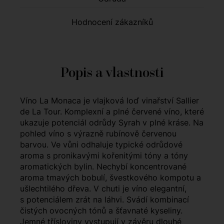
Hodnocení zákazníků
Popis a vlastnosti
Víno La Monaca je vlajková loď vinařství Sallier
de La Tour. Komplexní a plné červené víno, které
ukazuje potenciál odrůdy Syrah v plné kráse. Na
pohled víno s výrazně rubínově červenou
barvou. Ve vůni odhaluje typické odrůdové
aroma s pronikavými kořenitými tóny a tóny
aromatických bylin. Nechybí koncentrované
aroma tmavých bobulí, švestkového kompotu a
ušlechtilého dřeva. V chuti je víno elegantní,
s potenciálem zrát na láhvi. Svádí kombinací
čistých ovocných tónů a šťavnaté kyseliny.
Jemné třísloviny vystupují v závěru dlouhé