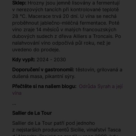
Sklep:
Hrozny jsou jemně lisovány a fermentují
v nerezových tancích při kontrolované teplotě
28 °C. Macerace trvá 20 dní. U vína se nechá
proběhnout jablečno-mléčná fermentace. Poté
víno zraje 14 měsíců v malých francouzských
dubových sudech z dřeva Alliers a Troncais. Po
nalahvování víno odpočívá půl roku, než je
uvedeno do prodeje.
Kdy vypít:
2024 - 2030
Doporučení v gastronomii:
těstovin, grilovaná a
dušená masa, pikantní sýry.
Přečtěte si na našem blogu:
Odrůda Syrah a její
vína
…
Sallier de La Tour
Sallier de La Tour patří pod jednoho
z nejstarších producentů Sicílie, vinařství Tasca