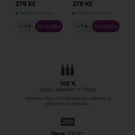
279 Kč
279 Kč
2
Skladem více než 10 ks
Skladem více než 10 ks
S
−
+
−
+
100 %
zboží skladem v Praze
Všechna vína z naší nabídky jsou skladem a
připravena k odeslání.
Sleva
200 Kč