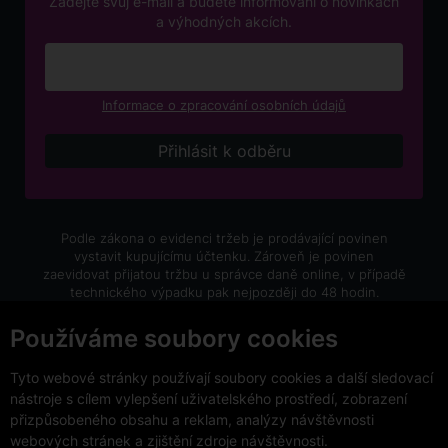
Zadejte svůj e-mail a budete informováni o novinkách
a výhodných akcích.
Informace o zpracování osobních údajů
Podle zákona o evidenci tržeb je prodávající povinen
vystavit kupujícímu účtenku. Zároveň je povinen
zaevidovat přijatou tržbu u správce daně online, v případě
technického výpadku pak nejpozději do 48 hodin.
V e-shopu eVíno.cz platí zákaz prodeje alkoholických
Používáme soubory cookies
nápojů osobám mladším 18 let.
Tyto webové stránky používají soubory cookies a další sledovací
nástroje s cílem vylepšení uživatelského prostředí, zobrazení
přizpůsobeného obsahu a reklam, analýzy návštěvnosti
webových stránek a zjištění zdroje návštěvnosti.