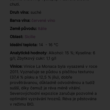
chuti.
Druh vína:
suché
Barva vína:
červené víno
Země původu:
Itálie
Oblast:
Sicílie
Ideální teplota:
14 - 16 °C
Analytické hodnoty
: Alkohol: 15 %; Kyselina: 6
g/l; Zbytkový cukr: 1,1 g/l
Vinice:
Vinice La Monaca byla vysazená v roce
2011. Vyznačuje se půdou s písčitou texturou
(37,4 % písku a 12,5 % jílu), dobře
provětrávanou, důkladně odvodněnou a tudíž
sušší, díky čemuž je réva méně vitální.
Severovýchodní expozice zaručuje pozvolné a
optimální vyzrávání hroznů. Réva je pěstována
v režimu BIO.