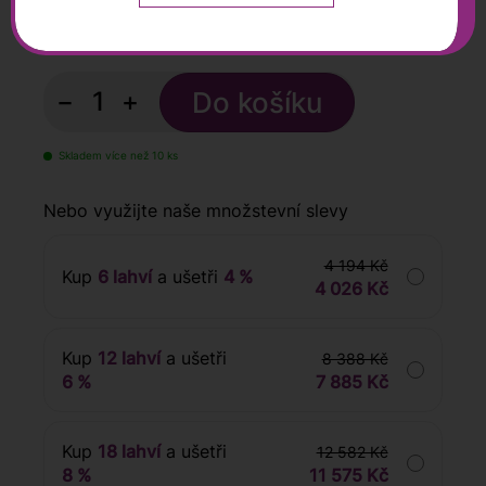
699
Kč
s DPH
−
+
Skladem více než 10 ks
Nebo využijte naše množstevní slevy
4 194 Kč
Kup
6 lahví
a ušetři
4 %
4 026 Kč
Kup
12 lahví
a ušetři
8 388 Kč
6 %
7 885 Kč
Kup
18 lahví
a ušetři
12 582 Kč
8 %
11 575 Kč