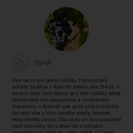
Syrah
Dva názvy pro jednu odrůdu. Francouzská
odrůda Syrah je v Austrálii známá jako Shiraz. V
severní části údolí Rhony se z této odrůdy dělají
dlouhověká vína elegantního a vyváženého
charakteru, v Austrálii pak spíše plná a kořenitá
červená vína s tóny černého pepře, švestek
nebo lesního ovoce. Oba styly vín jsou populární
mezi milovníky vín a dnes tak s odrůdou
experimentují vinaři po celém světě. V České