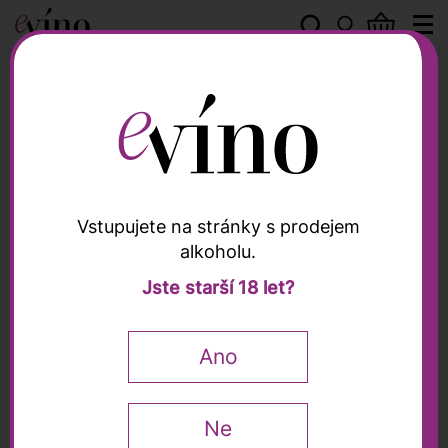
Sallier de La Tour
Vstupujete na stránky s prodejem
alkoholu.
Sallier de La Tour
Jste starší 18 let?
Syrah "La Monaca" DOC
2021, Sallier de La Tour,
Ano
0,75l
Ne
0,75 l