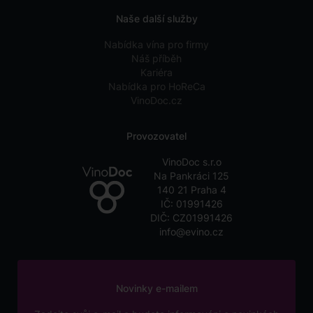
Naše další služby
Nabídka vína pro firmy
Náš příběh
Kariéra
Nabídka pro HoReCa
VinoDoc.cz
Provozovatel
VinoDoc s.r.o
Na Pankráci 125
140 21 Praha 4
IČ: 01991426
DIČ: CZ01991426
info@evino.cz
Novinky e-mailem