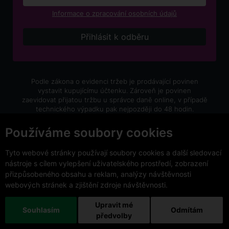
Informace o zpracování osobních údajů
Podle zákona o evidenci tržeb je prodávající povinen
vystavit kupujícímu účtenku. Zároveň je povinen
zaevidovat přijatou tržbu u správce daně online, v případě
technického výpadku pak nejpozději do 48 hodin.
V e-shopu eVíno.cz platí zákaz prodeje alkoholických
Používáme soubory cookies
nápojů osobám mladším 18 let.
Tyto webové stránky používají soubory cookies a další sledovací
nástroje s cílem vylepšení uživatelského prostředí, zobrazení
přizpůsobeného obsahu a reklam, analýzy návštěvnosti
webových stránek a zjištění zdroje návštěvnosti.
Copyright © 2026 VinoDoc s.r.o. Všechna práva vyhrazena.
This site is protected by reCAPTCHA and the Google
Upravit mé
Souhlasím
Odmítám
Privacy Policy
and
Terms of Service
apply.
předvolby
Změnit nastavení cookies