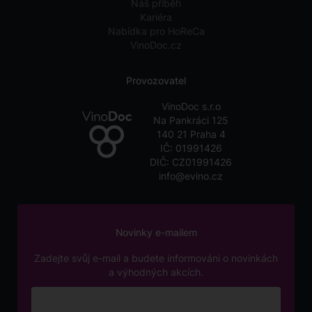
Náš příběh
Kariéra
Nabídka pro HoReCa
VinoDoc.cz
Provozovatel
VinoDoc s.r.o
Na Pankráci 125
140 21 Praha 4
IČ: 01991426
DIČ: CZ01991426
info@evino.cz
Novinky e-mailem
Zadejte svůj e-mail a budete informováni o novinkách
a výhodných akcích.