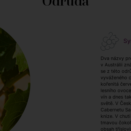
Odrůda
Sy
Dva názvy pr
v Austrálii z
se z této odr
vyváženého ch
kořenitá červ
lesního ovoce
vín a dnes ta
světě. V Česk
Cabernetu Sa
knize. V chuti
tmavou čokolá
obsah tříslovi