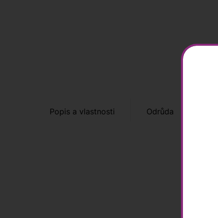
Popis a vlastnosti
Odrůda
Hod