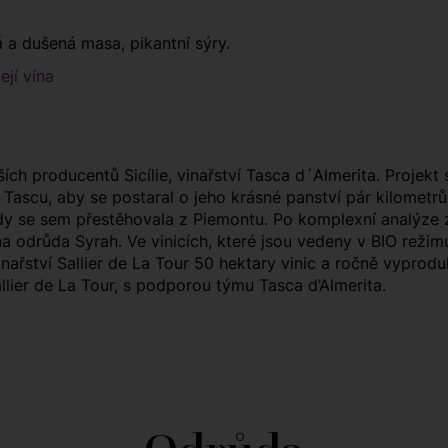
á a dušená masa, pikantní sýry.
ejí vína
ích producentů Sicílie, vinařství Tasca d´Almerita. Projekt 
Tascu, aby se postaral o jeho krásné panství pár kilometrů 
dy se sem přestěhovala z Piemontu. Po komplexní analýze z
a odrůda Syrah. Ve vinicích, které jsou vedeny v BIO režimu, 
nařství Sallier de La Tour 50 hektary vinic a ročně vyprodu
llier de La Tour, s podporou týmu Tasca d’Almerita.