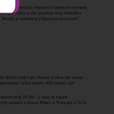
íno. Ve skleničce intenzivní rubínově červené
červený rybíz a vše doplňují tóny hřebíčku
je dlouhý a vybavený příjemnou ovocností.
a dobře zadržuje vlhkost a réva tak netrpí
v nadmořské výšce kolem 900 metrů nad
cerace trvá 20 dní. U vína se nechá
ch sudech z dřeva Alliers a Troncais a 70 %