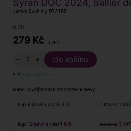
Syrah DOC 2024, Sallier de
James Suckling
91 / 100
0,75 l
279
Kč
s DPH
−
+
Skladem více než 10 ks
Nebo využijte naše množstevní slevy
Kup
6 lahví
a ušetři
4 %
1 607
1 674 Kč
Kup
12 lahví
a ušetři
6 %
3 147
3 348 Kč