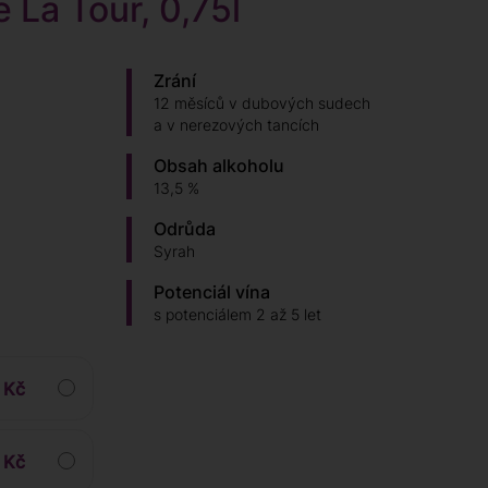
 La Tour, 0,75l
Zrání
12 měsíců v dubových sudech
a v nerezových tancích
Obsah alkoholu
13,5 %
Odrůda
Syrah
Potenciál vína
s potenciálem 2 až 5 let
 Kč
 Kč