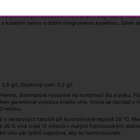
 de La Tour, v tomto případě čekejte komplexní a elegantní v
drobných černých bobulovin, které připomínají maliny nebo 
, s kulatými taniny a dobře integrovanou kyselinou. Závěr 
: 5,5 g/l; Zbytkový cukr: 0,2 g/l
Pereto, dominantně vysazené na kombinaci jílu a písku. Půd
cílem garantovat vysokou kvalitu vína. Vinice se nachází 
O režimu.
í v nerezových tancích při kontrolované teplotě 28 °C. Ma
 30 % vína zraje 12 měsíců v malých francouzských dubový
ání víno pár týdnů odpočívá, aby se harmonizovalo.