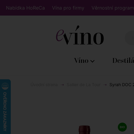
Nabídka HoReCa
Vína pro firmy
Věrnostní program
Víno
Destil
Úvodní strana
Sallier de La Tour
Syrah DOC 20