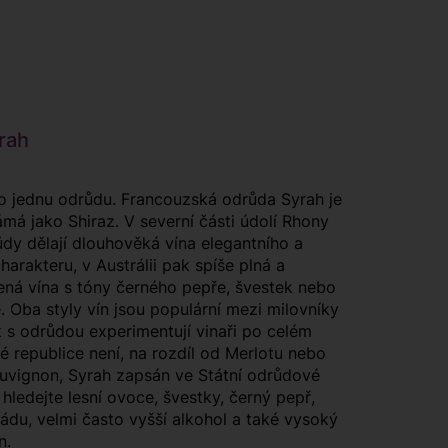
rah
o jednu odrůdu. Francouzská odrůda Syrah je
námá jako Shiraz. V severní části údolí Rhony
ůdy dělají dlouhověká vína elegantního a
arakteru, v Austrálii pak spíše plná a
ená vína s tóny černého pepře, švestek nebo
. Oba styly vín jsou populární mezi milovníky
k s odrůdou experimentují vinaři po celém
é republice není, na rozdíl od Merlotu nebo
uvignon, Syrah zapsán ve Státní odrůdové
 hledejte lesní ovoce, švestky, černý pepř,
du, velmi často vyšší alkohol a také vysoký
n.