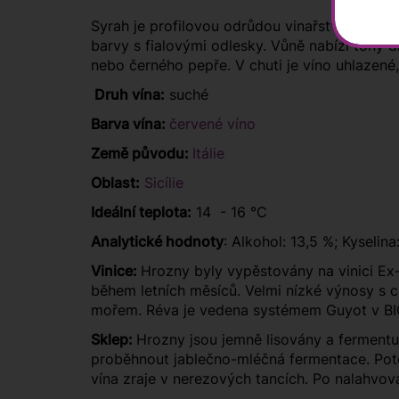
Syrah je profilovou odrůdou vinařství Sallier
barvy s fialovými odlesky. Vůně nabízí tóny 
nebo černého pepře. V chuti je víno uhlazené
Druh vína:
suché
Barva vína:
červené víno
Země původu:
Itálie
Oblast:
Sicílie
Ideální teplota:
14 - 16 °C
Analytické hodnoty
: Alkohol: 13,5 %; Kyselina
Vinice:
Hrozny byly vypěstovány na vinici Ex-
během letních měsíců. Velmi nízké výnosy s 
mořem. Réva je vedena systémem Guyot v BI
Sklep:
Hrozny jsou jemně lisovány a fermentuj
proběhnout jablečno-mléčná fermentace. Poté
vína zraje v nerezových tancích. Po nalahvov