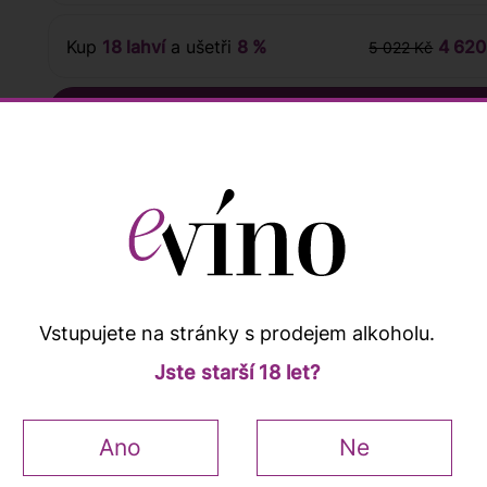
Kup
18 lahví
a ušetři
8 %
4 620
5 022 Kč
nocení zákazníků
Vstupujete na stránky s prodejem alkoholu.
Jste starší 18 let?
Popis a vlastnosti
Ano
Ne