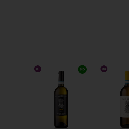
91
/ 100
JAMES SUCKLING
90
/ 100
JAM