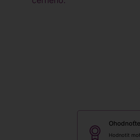
černého."
Ohodnoťte
Hodnotit moh