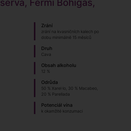
serva, Fermí Bohigas,
Zrání
zrání na kvasničních kalech po
dobu minimálně 15 měsíců
Druh
Cava
Obsah alkoholu
12 %
Odrůda
50 % Xarel·lo, 30 % Macabeo,
20 % Parellada
Potenciál vína
k okamžité konzumaci