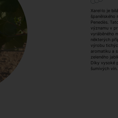
Xarel·lo je bí
španělského r
Penedès. Tat
významu v pr
vyráběného m
některých pří
výrobu tichýc
aromatiku a st
zeleného jablk
Díky vysoké př
šumivých vín.