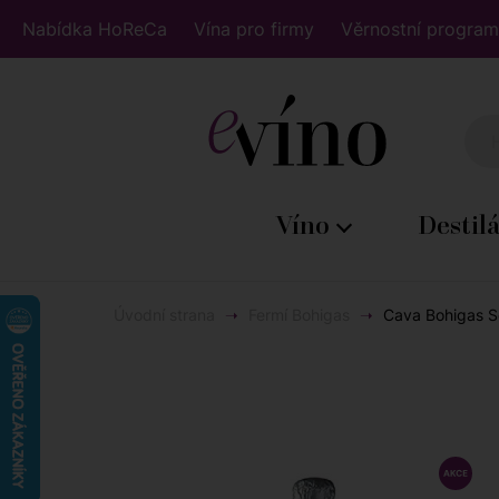
Nabídka HoReCa
Vína pro firmy
Věrnostní program
Víno
Destil
Úvodní strana
Fermí Bohigas
Cava Bohigas Se