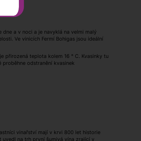
ve dne a v noci a je navyklá na velmi malý
sti. Ve vinicích Fermí Bohigas jsou ideální
e přirozená teplota kolem 16 ° C. Kvasinky tu
dně proběhne odstranění kvasinek
íci vinařství mají v krvi 800 let historie
uvedl na trh první šumivá vína zrající v