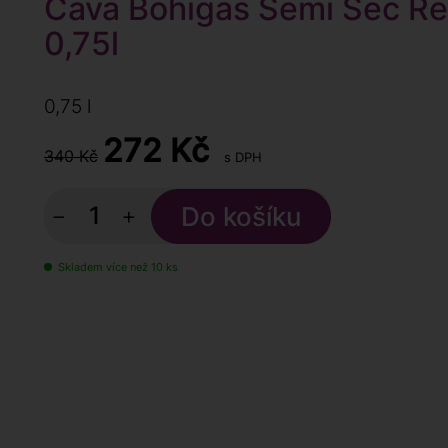
Cava Bohigas Semi Sec Re
0,75l
0,75 l
272
Kč
340 Kč
s DPH
−
+
Skladem více než 10 ks