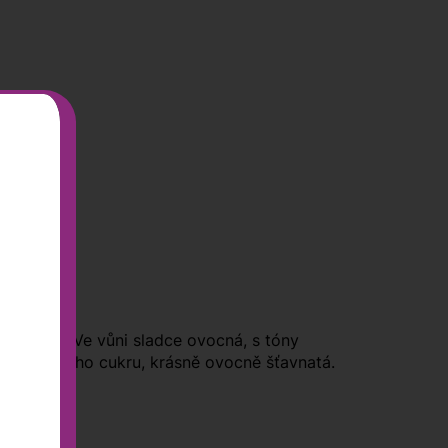
 odlesky. Ve vůni sladce ovocná, s tóny
a zbytkového cukru, krásně ovocně šťavnatá.