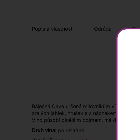
Popis a vlastnosti
Odrůda
Tip
Báječná Cava určená milovníkům vín s lehkým 
zralých jablek, hrušek a s náznakem citruso
Víno působí plnějším dojmem, má delší závěr,
Druh vína:
polosladké