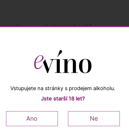
 sommeliera
Hodnocení zákazníků
Popis a vlastnosti
Vstupujete na stránky s prodejem alkoholu.
zbytkovým cukrem. Ve skleničce světle žlutá se zlatavými
Jste starší 18 let?
vých plodů. V chuti s dobře vyváženým poměrem kyselosti 
 ve kterém objevíte také jemnou mineralitu.
Ano
Ne