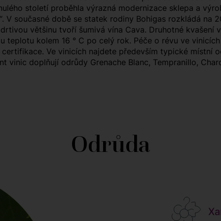
nulého století proběhla výrazná modernizace sklepa a výrob
“. V současné době se statek rodiny Bohigas rozkládá na 20
 drtivou většinu tvoří šumivá vína Cava. Druhotné kvašení v
 teplotu kolem 16 ° C po celý rok. Péče o révu ve vinicích 
 certifikace. Ve vinicích najdete především typické místní 
ent vinic doplňují odrůdy Grenache Blanc, Tempranillo, Cha
Odrůda
Xar