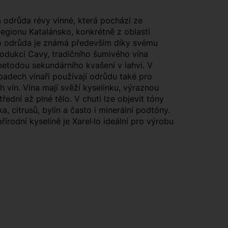
lá odrůda révy vinné, která pochází ze
egionu Katalánsko, konkrétně z oblasti
o odrůda je známá především díky svému
odukci Cavy, tradičního šumivého vína
etodou sekundárního kvašení v lahvi. V
padech vinaři používají odrůdu také pro
h vín. Vína mají svěží kyselinku, výraznou
řední až plné tělo. V chuti lze objevit tóny
a, citrusů, bylin a často i minerální podtóny.
írodní kyselině je Xarel·lo ideální pro výrobu