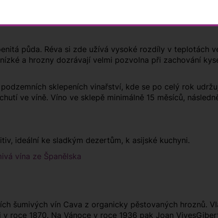
vápenitá půda. Réva si zde užívá vysoké rozdíly v teplotách 
ízké a hrozny dozrávají velmi pozvolna při zachování kyselo
podzemních sklepeních vinařství, kde se po celý rok udržuj
y chutí ve víně. Víno ve sklepě minimálně 15 měsíců, násle
tiv, ideální ke sladkým dezertům, k asijské kuchyni.
ivá vína ze Španělska
ch šumivých vín Cava z organicky pěstovaných hroznů. Vlastn
i v roce 1870. Na Vánoce v roce 1936 pak Joan VivesGibert 