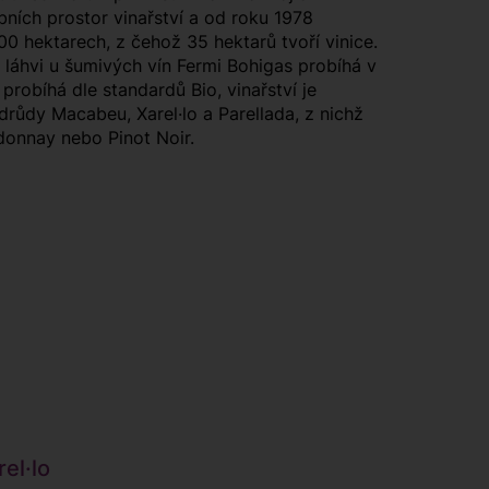
ních prostor vinařství a od roku 1978
0 hektarech, z čehož 35 hektarů tvoří vinice.
 láhvi u šumivých vín Fermi Bohigas probíhá v
probíhá dle standardů Bio, vinařství je
odrůdy Macabeu, Xarel·lo a Parellada, z nichž
rdonnay nebo Pinot Noir.
el·lo