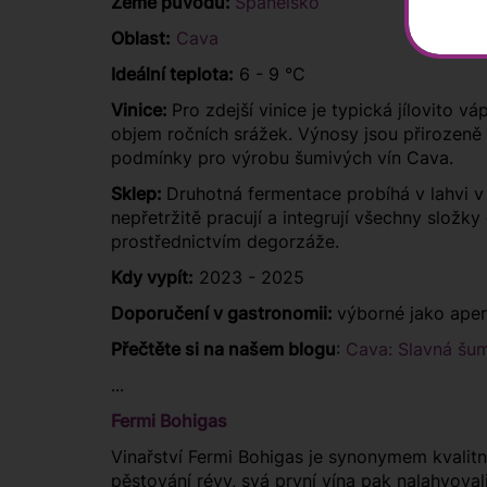
Země původu:
Španělsko
Oblast:
Cava
Ideální teplota:
6 - 9 °C
Vinice:
Pro zdejší vinice je typická jílovito 
objem ročních srážek. Výnosy jsou přirozeně n
podmínky pro výrobu šumivých vín Cava.
Sklep:
Druhotná fermentace probíhá v lahvi v 
nepřetržitě pracují a integrují všechny složk
prostřednictvím degorzáže.
Kdy vypít:
2023 - 2025
Doporučení v gastronomii:
výborné jako aperi
Přečtěte si na našem blogu
:
Cava: Slavná šum
...
Fermi Bohigas
Vinařství Fermi Bohigas je synonymem kvalitní
pěstování révy, svá první vína pak nalahvoval