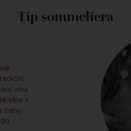
Tip sommeliera
ené
radiční
ení vína
te vína s
 ceny,
 do