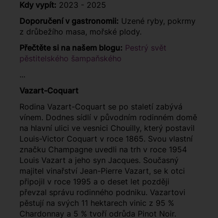
Kdy vypít:
2023 - 2025
Doporučení v gastronomii:
Uzené ryby, pokrmy
z drůbežího masa, mořské plody.
Přečtěte si na našem blogu:
Pestrý svět
pěstitelského šampaňského
...
Vazart-Coquart
Rodina Vazart-Coquart se po staletí zabývá
vínem. Dodnes sídlí v původním rodinném domě
na hlavní ulici ve vesnici Chouilly, který postavil
Louis-Victor Coquart v roce 1865. Svou vlastní
značku Champagne uvedli na trh v roce 1954
Louis Vazart a jeho syn Jacques. Současný
majitel vinařství Jean-Pierre Vazart, se k otci
připojil v roce 1995 a o deset let později
převzal správu rodinného podniku. Vazartovi
pěstují na svých 11 hektarech vinic z 95 %
Chardonnay a 5 % tvoří odrůda Pinot Noir.