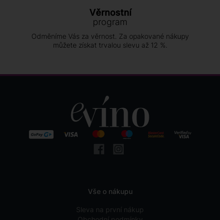
Věrnostní
program
Odměníme Vás za věrnost. Za opakované nákupy
můžete získat trvalou slevu až 12 %.
Vše o nákupu
Sleva na první nákup
Obchodní podmínky