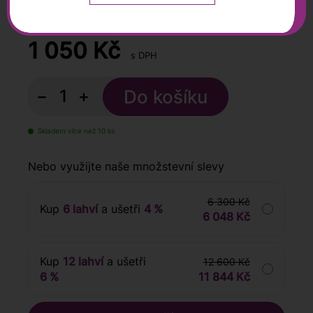
0,75 l
1 050
Kč
s DPH
−
+
Skladem více než 10 ks
Nebo využijte naše množstevní slevy
6 300 Kč
Kup
6 lahví
a ušetři
4 %
6 048 Kč
Kup
12 lahví
a ušetři
12 600 Kč
6 %
11 844 Kč