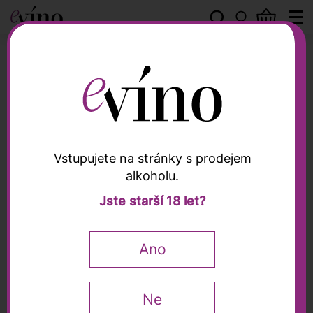
Vazart-Coquart
Vstupujete na stránky s prodejem
alkoholu.
Vazart-Coquart
Jste starší 18 let?
Champagne Brut
Réserve Grand Cru,
Ano
Vazart-Coquart, 0,75l
Falstaff
91 / 100
Wine Enthusiast
90 / 100
Wine
Spectator
90 / 100
Ne