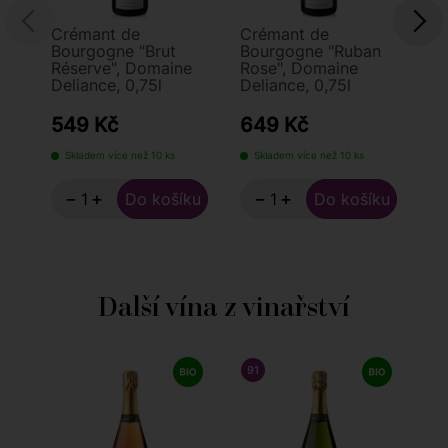
Crémant de
Crémant de
Fr
Bourgogne "Brut
Bourgogne "Ruban
Br
Réserve", Domaine
Rose", Domaine
Deliance, 0,75l
Deliance, 0,75l
549 Kč
649 Kč
5
Skladem více než 10 ks
Skladem více než 10 ks
S
−
+
−
+
Další vína z vinařství
91
/ 100
DECANTER