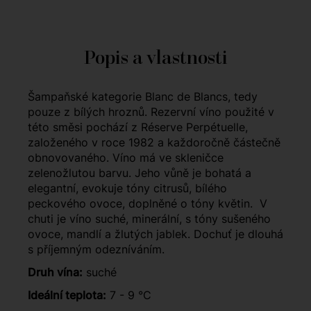
Popis a vlastnosti
Šampaňské kategorie Blanc de Blancs, tedy
pouze z bílých hroznů. Rezervní víno použité v
této směsi pochází z Réserve Perpétuelle,
založeného v roce 1982 a každoročně částečně
obnovovaného. Víno má ve skleničce
zelenožlutou barvu. Jeho vůně je bohatá a
elegantní, evokuje tóny citrusů, bílého
peckového ovoce, doplněné o tóny květin. V
chuti je víno suché, minerální, s tóny sušeného
ovoce, mandlí a žlutých jablek. Dochuť je dlouhá
s příjemným odezníváním.
Druh vína:
suché
Ideální teplota:
7 - 9 °C