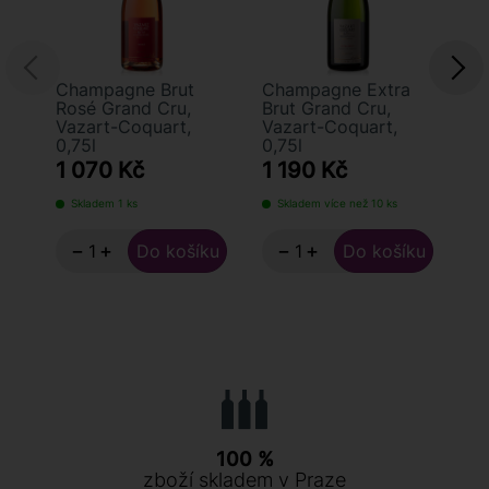
Champagne Brut
Champagne Extra
C
Rosé Grand Cru,
Brut Grand Cru,
Ca
Vazart-Coquart,
Vazart-Coquart,
Va
0,75l
0,75l
0,
1 070 Kč
1 190 Kč
9
Skladem 1 ks
Skladem více než 10 ks
S
−
+
−
+
100 %
zboží skladem v Praze