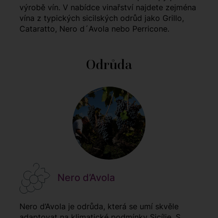
výrobě vín. V nabídce vinařství najdete zejména
vína z typických sicilských odrůd jako Grillo,
Cataratto, Nero d´Avola nebo Perricone.
Odrůda
Nero d’Avola
Nero d’Avola je odrůda, která se umí skvěle
adaptovat na klimatické podmínky Sicílie. S