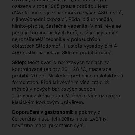
osázena v roce 1965 pouze odrůdou Nero
d'Avola. Vinice je v nadmořské výšce 480 metrů,
s jihovýchodní expozicí. Půda je žlutohnědá,
hlinito-písčitá, částečně vápenitá. Vinná réva se
pěstuje formou nízkých keřů, což je nejstarší a
nejrozšířenější technika v polosuchých
oblastech Středomoří. Hustota výsadby činí 4
400 rostlin na hektar. Sklizeň probíhá ručně.
Sklep:
Mošt kvasí v nerezových tancích za
kontrolované teploty 20 – 28 °C, macerace
probíhá 20 dní. Následně proběhne malolaktická
fermentace. Před lahvováním víno zraje 18
měsíců v nových barikových sudech
z francouzského dubu. V láhvi je víno uzavřeno
klasickým korkovým uzávěrem.
Doporučení v gastronomii:
s pokrmy z
červeného masa, jehněčího masa, zvěřiny,
hovězího masa, pikantních sýrů.