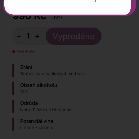
0,75 l
990
Kč
s DPH
−
+
Není skladem
Zrání
18 měsíců v barikových sudech
Obsah alkoholu
14%
Odrůda
Nero d' Avola a Perricone
Potenciál vína
určené k uložení