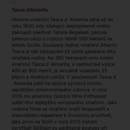
...
Tasca d'Almerita
Historie vinařství Tasca d´Almerita sahá až do
roku 1830, kdy zástupci stejnojmenné rodiny
zakoupili usedlost Tenuta Regaleali, jakousi
zelenou oázu o rozloze téměř 550 hektarů ve
středu Sicílie. Současný ředitel vinařství Alberto
Tasca je tak zástupcem již osmé generace této
vinařské rodiny. Na 382 hektarech vinic kolem
vinařství Tasca d´Almerita, v nadmořské výšce
400 až 900 metrů, je aktuálně vysazeno 25
bílých a modrých odrůd. V současnosti Tasca d
´Almerita patří ke špičce výrobců tohoto
největšího středomořského ostrova. V roce
2019 mu americký časopis Wine Enthusiast
udělil titul nejlepšího evropského vinařství. Jako
rodinná firma se vinařství snaží hospodařit s
maximálním respektem k životnímu prostředí,
jako první na Sicílii v roce 2010 získalo
certifikát SOStain za udržitelné postupy při