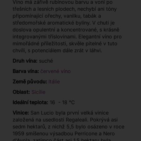
Víno má zářivě rubínovou barvu a voní po
třešních a lesních plodech, nechybí ani tóny
připomínající ořechy, vanilku, tabák a
středomořské aromatické byliny. V chuti je
doslova opulentní a koncentrované, s krásně
integrovanými tříslovinami. Elegantní víno pro
mimořádné příležitosti, skvěle pitelné v tuto
chvíli, s potenciálem dále zrát v láhvi.
Druh vína:
suché
Barva vína:
červené víno
Země původu:
Itálie
Oblast:
Sicílie
Ideální teplota:
16 - 18 °C
Vinice:
San Lucio byla první velká vinice
založená na usedlosti Regaleali. Pokrývá asi
sedm hektarů, z nichž 5,5 bylo osázeno v roce
1959 smíšenou výsadbou Perricone a Nero
d'Avola, zatímco část asi 1,5 hektaru byla