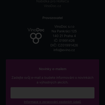
Nabídka pro HoReCa
VinoDoc.cz
Provozovatel
VinoDoc s.r.o
Na Pankráci 125
140 21 Praha 4
IČ: 01991426
DIČ: CZ01991426
info@evino.cz
Novinky e-mailem
Zadejte svůj e-mail a budete informováni o novinkách
a výhodných akcích.
Informace o zpracování osobních údajů