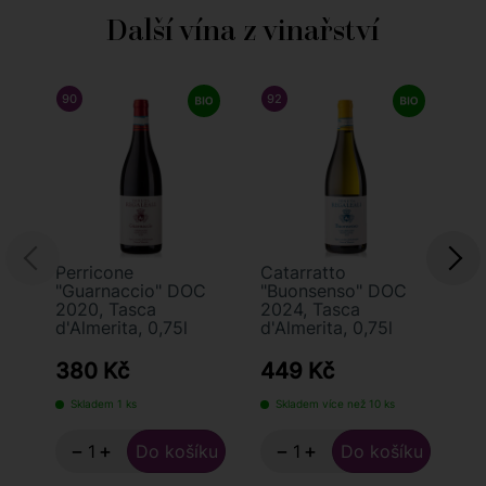
Další vína z vinařství
90
/ 100
WINE ENTHUSIAST
92
/ 100
JAMES SUCKLING
Perricone
Catarratto
"C
"Guarnaccio" DOC
"Buonsenso" DOC
Si
2020, Tasca
2024, Tasca
Ta
d'Almerita, 0,75l
d'Almerita, 0,75l
0,
380 Kč
449 Kč
5
Skladem 1 ks
Skladem více než 10 ks
S
−
+
−
+