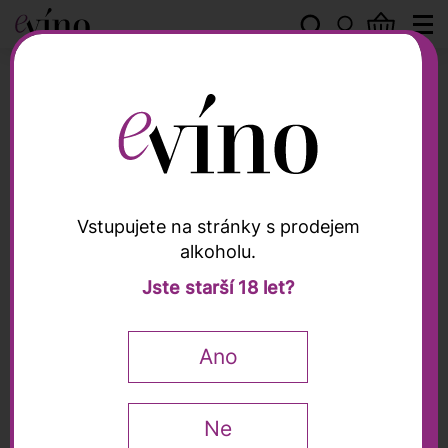
Tasca d'Almerita
Vstupujete na stránky s prodejem
alkoholu.
Tasca d'Almerita
Jste starší 18 let?
Rosso del Conte DOC
2018, Tasca d'Almerita,
Ano
0,75l
Doctor wine
95 / 100
James Suckling
94 / 100
Ne