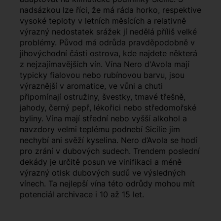
nadsázkou lze říci, že má ráda horko, respektive
vysoké teploty v letních měsících a relativně
výrazný nedostatek srážek jí nedělá příliš velké
problémy. Původ má odrůda pravděpodobně v
jihovýchodní části ostrova, kde najdete některá
z nejzajímavějších vín. Vína Nero d'Avola mají
typicky fialovou nebo rubínovou barvu, jsou
výraznější v aromatice, ve vůni a chuti
připomínají ostružiny, švestky, tmavé třešně,
jahody, černý pepř, lékořici nebo středomořské
byliny. Vína mají střední nebo vyšší alkohol a
navzdory velmi teplému podnebí Sicílie jim
nechybí ani svěží kyselina. Nero d’Avola se hodí
pro zrání v dubových sudech. Trendem poslední
dekády je určitě posun ve vinifikaci a méně
výrazný otisk dubových sudů ve výsledných
vínech. Ta nejlepší vína této odrůdy mohou mít
potenciál archivace i 10 až 15 let.