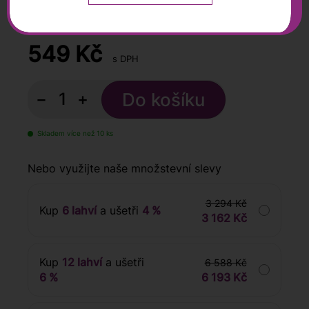
0,75 l
549
Kč
s DPH
−
+
Skladem více než 10 ks
Nebo využijte naše množstevní slevy
3 294 Kč
Kup
6 lahví
a ušetři
4 %
3 162 Kč
Kup
12 lahví
a ušetři
6 588 Kč
6 %
6 193 Kč