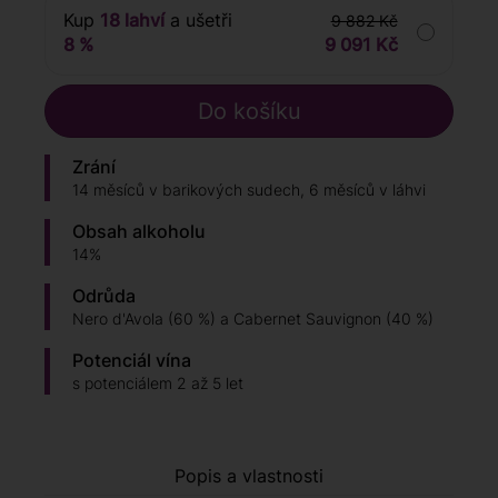
Kup
18 lahví
a ušetři
9 882 Kč
8 %
9 091 Kč
Zrání
14 měsíců v barikových sudech, 6 měsíců v láhvi
Obsah alkoholu
14%
Odrůda
Nero d'Avola (60 %) a Cabernet Sauvignon (40 %)
Potenciál vína
s potenciálem 2 až 5 let
Popis a vlastnosti