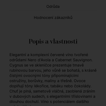
Odrůda
Hodnocení zákazníků
Popis a vlastnosti
Elegantní a komplexní červené víno tvořené
odrůdami Nero d'Avola a Cabernet Sauvignon.
Cygnus se ve skleničce prezentuje tmavě
rubínovou barvou, jeho vůně se bohatá, s krásně
čistými ovocnými tóny připomínajícími
ostružiny, borůvky, maliny a třešně. Ovoce
doplňují tóny lékořice, tabáku nebo čokolády.
Chuť je plná, sametově vláčná, zaoblená zráním
v dubových sudech, s elegantními tříslovinami a
dlouhou dochutí. Víno s potenciálem dalšího