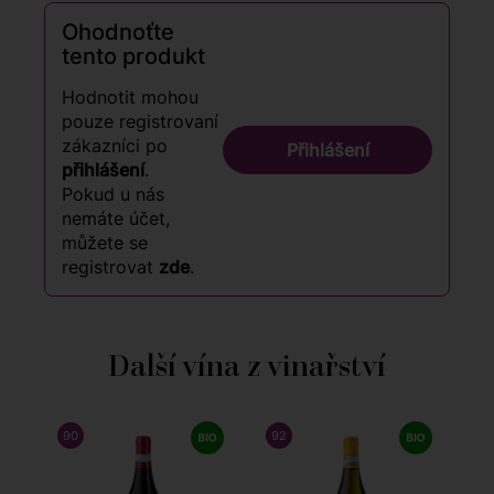
Ohodnoťte
tento produkt
Hodnotit mohou
pouze registrovaní
zákazníci po
Přihlášení
přihlášení
.
Pokud u nás
nemáte účet,
můžete se
registrovat
zde
.
Další vína z vinařství
90
/ 100
WINE ENTHUSIAST
92
/ 100
JAMES SUCKLING