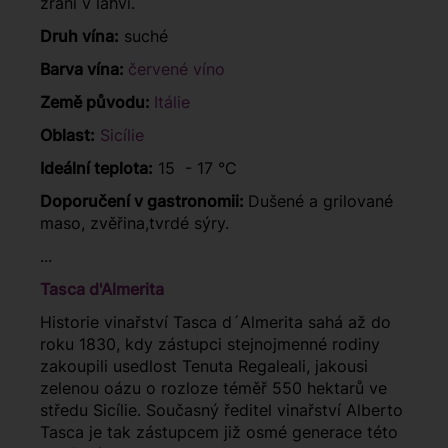
zrání v láhvi.
Druh vína:
suché
Barva vína:
červené víno
Země původu:
Itálie
Oblast:
Sicílie
Ideální teplota:
15 - 17 °C
Doporučení v gastronomii:
Dušené a grilované
maso, zvěřina,tvrdé sýry.
...
Tasca d'Almerita
Historie vinařství Tasca d´Almerita sahá až do
roku 1830, kdy zástupci stejnojmenné rodiny
zakoupili usedlost Tenuta Regaleali, jakousi
zelenou oázu o rozloze téměř 550 hektarů ve
středu Sicílie. Současný ředitel vinařství Alberto
Tasca je tak zástupcem již osmé generace této