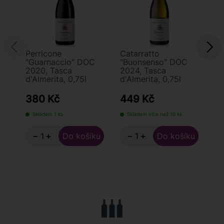
Perricone
Catarratto
Pa
"Guarnaccio" DOC
"Buonsenso" DOC
d'
2020, Tasca
2024, Tasca
Si
d'Almerita, 0,75l
d'Almerita, 0,75l
Ta
0,
380 Kč
449 Kč
5
Skladem 1 ks
Skladem více než 10 ks
S
−
+
−
+