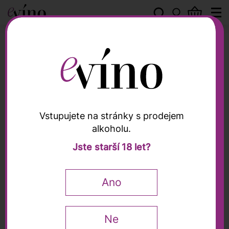
Tasca d'Almerita
Vstupujete na stránky s prodejem
alkoholu.
Tasca d'Almerita
Jste starší 18 let?
"Cygnus" Rosso Sicilia
IGT 2021, Tasca
Ano
d'Almerita, 0,75l
Recenze (1)
Ne