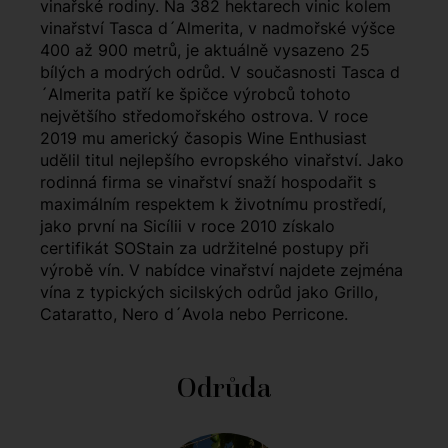
vinařské rodiny. Na 382 hektarech vinic kolem
vinařství Tasca d´Almerita, v nadmořské výšce
400 až 900 metrů, je aktuálně vysazeno 25
bílých a modrých odrůd. V současnosti Tasca d
´Almerita patří ke špičce výrobců tohoto
největšího středomořského ostrova. V roce
2019 mu americký časopis Wine Enthusiast
udělil titul nejlepšího evropského vinařství. Jako
rodinná firma se vinařství snaží hospodařit s
maximálním respektem k životnímu prostředí,
jako první na Sicílii v roce 2010 získalo
certifikát SOStain za udržitelné postupy při
výrobě vín. V nabídce vinařství najdete zejména
vína z typických sicilských odrůd jako Grillo,
Cataratto, Nero d´Avola nebo Perricone.
Odrůda