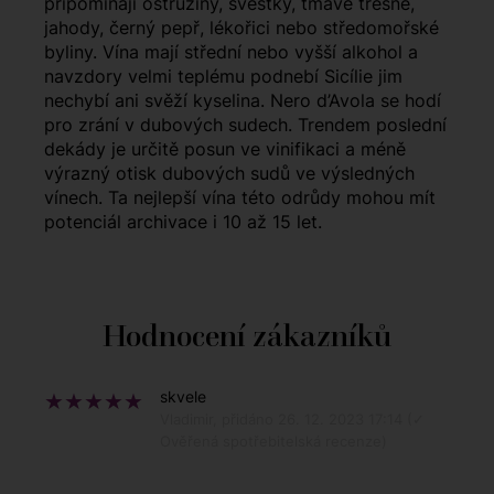
připomínají ostružiny, švestky, tmavé třešně,
jahody, černý pepř, lékořici nebo středomořské
byliny. Vína mají střední nebo vyšší alkohol a
navzdory velmi teplému podnebí Sicílie jim
nechybí ani svěží kyselina. Nero d’Avola se hodí
pro zrání v dubových sudech. Trendem poslední
dekády je určitě posun ve vinifikaci a méně
výrazný otisk dubových sudů ve výsledných
vínech. Ta nejlepší vína této odrůdy mohou mít
potenciál archivace i 10 až 15 let.
Hodnocení zákazníků
skvele
Vladimir, přidáno 26. 12. 2023 17:14 (✓
Ověřená spotřebitelská recenze)