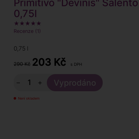
Primitivo "Devinis" Salent
0,75l
Recenze (1)
0,75 l
203
Kč
290 Kč
s DPH
−
+
Není skladem