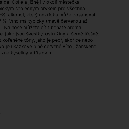
a del Colle a jižněji v okolí městečka
pickým společným prvkem pro všechna
vyšší alkohol, který nezřídka může dosahovat
7 %. Víno má typicky tmavě červenou až
u. Na nose můžete cítit bohaté aroma
, jako jsou švestky, ostružiny a černé třešně.
 kořeněné tóny, jako je pepř, skořice nebo
ivo je ukázkové plné červené víno jižanského
zné kyseliny a tříslovin.
ů