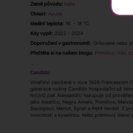
Země původu:
Itálie
Oblast:
Apulie
Ideální teplota:
16 - 18 °C
Kdy vypít:
2022 - 2024
Doporučení v gastronomii:
Grilované nebo peč
Přečtěte si na našem blogu:
Primitivo: Vše, c
...
Candido
Vinařství založené v roce 1929 Francescem C
generace rodiny Candido hospodařící už téměř
hroznů pak Alessandro nakupuje od prověřenýc
jako Aleatico, Negro Amaro, Primitivo, Malva
Sauvignon, Merlot, Syrah a Petit Verdot. Z p
ovocností a kyselinou, nebo prémiový blend