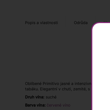
Popis a vlastnosti
Odrůda
Hod
Oblíbené Primitivo jasné a intenzivní rubínov
tabáku. Elegantní v chuti, zemité, s bohatou 
Druh vína:
suché
Barva vína:
červené víno