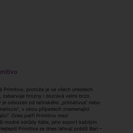
mitivo
á Primitivo, protože je ve všech ohledech
, zabarvuje hrozny i dozrává velmi brzo.
 je odvozen od latinského „primativus“ nebo
imaticcio“, v obou případech znamenající
ící“. Dnes patří Primitivo mezi
ší modré odrůdy Itálie, jaho export každým
ejlepší Primitiva se dnes lahvují poblíž Bari –