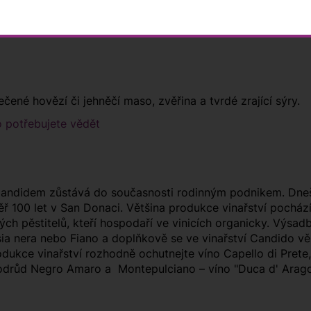
ené hovězí či jehněčí maso, zvěřina a tvrdé zrající sýry.
o potřebujete vědět
andidem zůstává do současnosti rodinným podnikem. Dnešní
 100 let v San Donaci. Většina produkce vinařství pochází 
h pěstitelů, kteří hospodaří ve vinicích organicky. Výsa
sia nera nebo Fiano a doplňkově se ve vinařství Candido v
rodukce vinařství rozhodně ochutnejte víno Capello di Pre
 odrůd Negro Amaro a Montepulciano – víno "Duca d' Arago