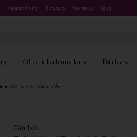
Kalendář akcí
Doprava
Kontakty
Blog
áty
Oleje a balzamika
Dárky
alento IGT 2021, Candido, 0,75l
Candido