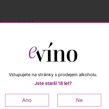
nocení zákazníků
Popis a vlastnosti
Vstupujete na stránky s prodejem alkoholu.
é barvy, s lehce fialovým okrajem. Ve vůni pronikavé, s tón
Jste starší 18 let?
ovocností a pěknou kyselinou. Plnější červené víno, které n
Ano
Ne