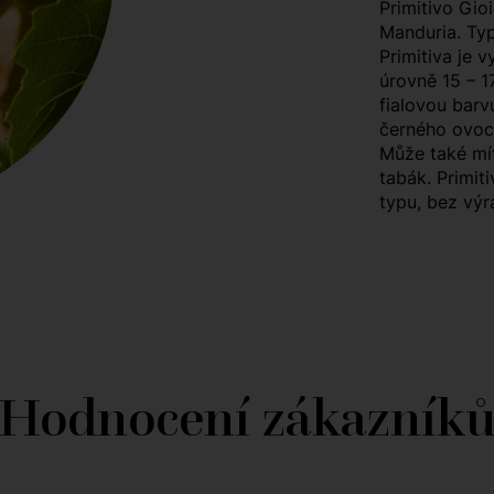
Primitivo Gioi
Manduria. Ty
Primitiva je 
úrovně 15 – 1
fialovou barv
černého ovoce
Může také mít
tabák. Primit
typu, bez výra
Hodnocení zákazník