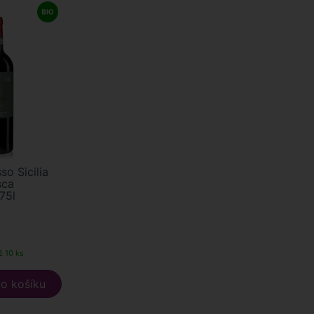
o Sicilia
sca
,75l
ž 10 ks