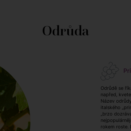
Odrůda
Pri
Odrůdě se řík
napřed, kvete
Název odrůdy
italského „pr
„brzo dozrávaj
nejpopulárněj
rokem roste. N