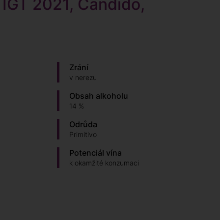
o IGT 2021, Candido,
Zrání
v nerezu
Obsah alkoholu
14 %
Odrůda
Primitivo
Potenciál vína
k okamžité konzumaci