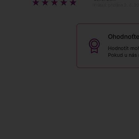
Krátká, přidáno 2. 6. 
Ohodnoťte
Hodnotit moh
Pokud u nás 