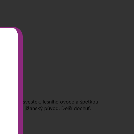
y sušených švestek, lesního ovoce a špetkou
ezapře svůj jižanský původ. Delší dochuť.