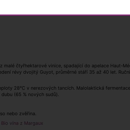
ce, lesní podrost. V ústech je víno komplexní, s vyšší kysel
 délku, působí příjemně svěžím dojmem. Harmonické a vyváž
malé čtyřhektarové vinice, spadající do apelace Haut-Méd
ení révy dvojitý Guyot, průměrné stáří 35 až 40 let. Ruční
ploty 28°C v nerezových tancích. Malolaktická fermentace
 dubu (65 % nových sudů).
so nebo zvěřina.
 Bio vína z Margaux