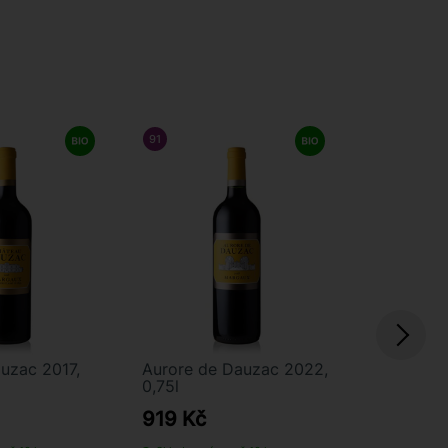
LSTAFF
91
/ 100
FALSTAFF
94
/ 100
uzac 2017,
Aurore de Dauzac 2022,
Château 
0,75l
0,75l
919 Kč
1 790 K