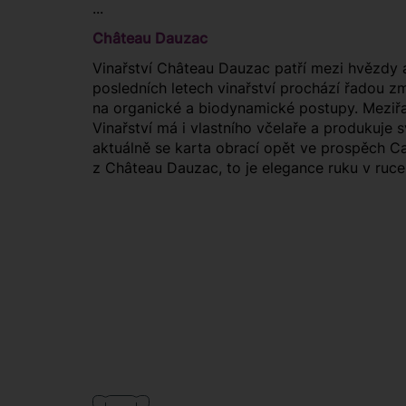
...
Château Dauzac
Vinařství Château Dauzac patří mezi hvězdy a
posledních letech vinařství prochází řadou zm
na organické a biodynamické postupy. Meziřad
Vinařství má i vlastního včelaře a produkuje 
aktuálně se karta obrací opět ve prospěch C
z Château Dauzac, to je elegance ruku v ruce s