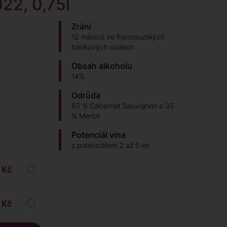
22, 0,75l
Zrání
12 měsíců ve francouzských
barikových sudech
Obsah alkoholu
14%
Odrůda
65 % Cabernet Sauvignon a 35
% Merlot
Potenciál vína
s potenciálem 2 až 5 let
 Kč
 Kč