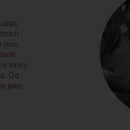
auzac
stních
a jsou
dané
ní limity
a. Od
na jako