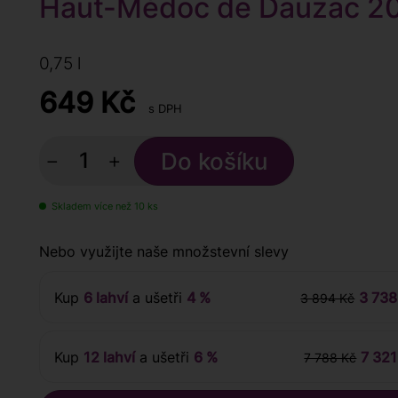
Haut-Médoc de Dauzac 20
0,75 l
649
Kč
s DPH
−
+
Skladem více než 10 ks
Nebo využijte naše množstevní slevy
Kup
6 lahví
a ušetři
4 %
3 738
3 894 Kč
Kup
12 lahví
a ušetři
6 %
7 321
7 788 Kč