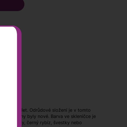
35 až 40 let. Odrůdové složení je v tomto
dvě třetiny byly nové. Barva ve skleničce je
ovocné tóny, černý rybíz, švestky nebo