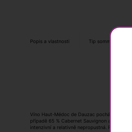
Popis a vlastnosti
Tip sommeliera
Víno Haut-Médoc de Dauzac pochází ze čtyřhe
případě 65 % Cabernet Sauvignon a 35 % Merlo
intenzivní a relativně nepropustná. Rubínová