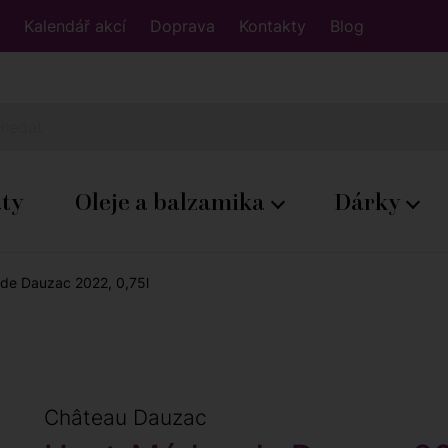
Kalendář akcí
Doprava
Kontakty
Blog
áty
Oleje a balzamika
Dárky
e Dauzac 2022, 0,75l
Château Dauzac