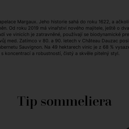
pelace Margaux. Jeho historie sahá do roku 1622, a ačkoliv
ěn. Od roku 2019 má vinařství nového majitele, ještě o dva
í ve vinicích je zatravněné, používají se biodynamické pre
svůj med. Zatímco v 80. a 90. letech v Château Dauzac posil
abernetu Sauvignon. Na 49 hektarech vinic je z 68 % vysaz
 koncentrací a robustností, čistý a skvěle pitelný styl.
Tip sommeliera