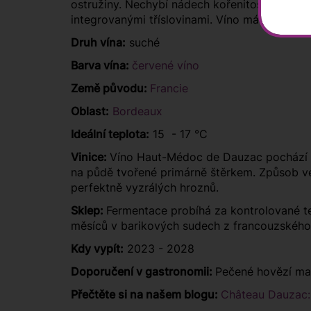
ostružiny. Nechybí nádech kořenitosti, lékoři
integrovanými tříslovinami. Víno má slušnou
Druh vína:
suché
Barva vína:
červené víno
Země původu:
Francie
Oblast:
Bordeaux
Ideální teplota:
15 - 17 °C
Vinice:
Víno Haut-Médoc de Dauzac pochází z 
na půdě tvořené primárně štěrkem. Způsob ved
perfektně vyzrálých hroznů.
Sklep:
Fermentace probíhá za kontrolované te
měsíců v barikových sudech z francouzského
Kdy vypít:
2023 - 2028
Doporučení v gastronomii:
Pečené hovězí ma
Přečtěte si na našem blogu:
Château Dauzac: