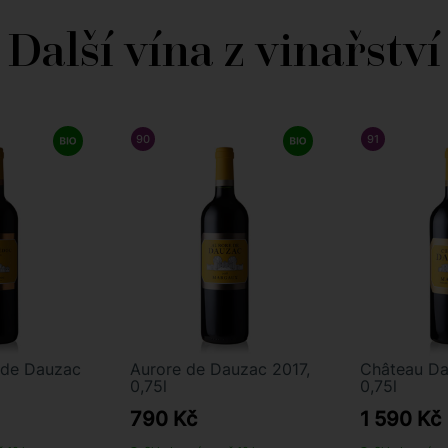
Další vína z vinařství
90
/ 100
WINE ENTHUSIAST
91
/ 100
FA
de Dauzac
Aurore de Dauzac 2017,
Château Da
0,75l
0,75l
790 Kč
1 590 Kč