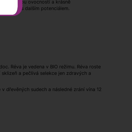
inou, bohatou ovocností a krásně
ené víno s dalším potenciálem.
oc. Réva je vedena v BIO režimu. Réva roste
 sklizeň a pečlivá selekce jen zdravých a
 v dřevěných sudech a následné zrání vína 12