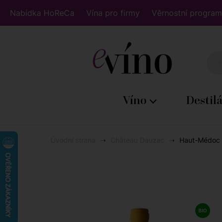
Nabídka HoReCa
Vína pro firmy
Věrnostní program
Víno
Destil
Úvodní strana
Château Dauzac
Haut-Médoc d