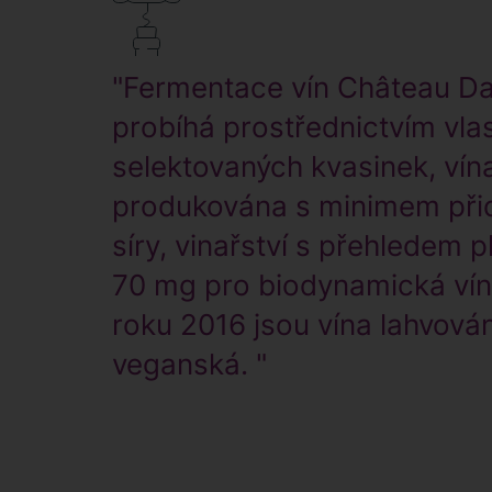
"Fermentace vín Château D
probíhá prostřednictvím vla
selektovaných kvasinek, vín
produkována s minimem při
síry, vinařství s přehledem pl
70 mg pro biodynamická vín
roku 2016 jsou vína lahvová
veganská. "