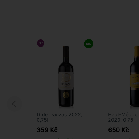
87
/ 100
WINE ENTHUSIAST
D de Dauzac 2022,
Haut-Médoc 
0,75l
2020, 0,75l
359 Kč
650 Kč