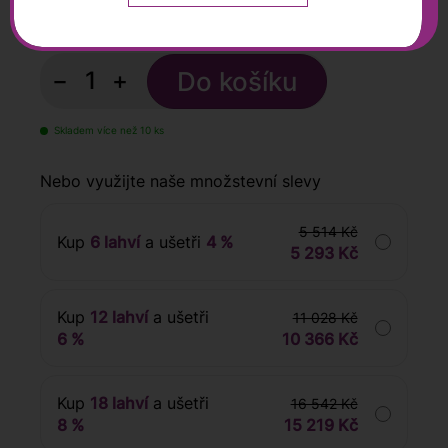
919
Kč
s DPH
−
+
Skladem více než 10 ks
Nebo využijte naše množstevní slevy
5 514 Kč
Kup
6 lahví
a ušetři
4 %
5 293 Kč
Kup
12 lahví
a ušetři
11 028 Kč
6 %
10 366 Kč
Kup
18 lahví
a ušetři
16 542 Kč
8 %
15 219 Kč