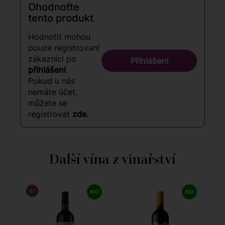
Ohodnoťte
tento produkt
Hodnotit mohou
pouze registrovaní
zákazníci po
Přihlášení
přihlášení
.
Pokud u nás
nemáte účet,
můžete se
registrovat
zde
.
Další vína z vinařství
87
/ 100
WINE ENTHUSIAST
9