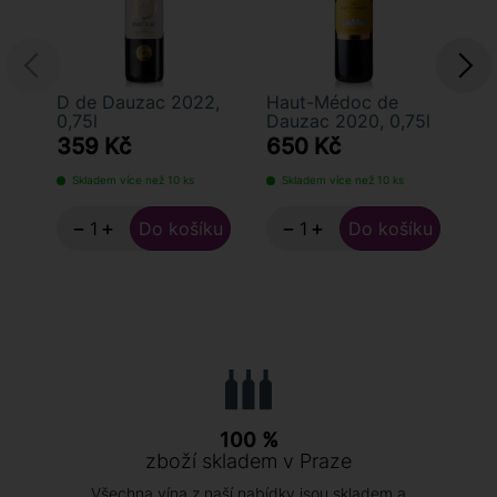
D de Dauzac 2022,
Haut-Médoc de
Au
0,75l
Dauzac 2020, 0,75l
20
359 Kč
650 Kč
7
Skladem více než 10 ks
Skladem více než 10 ks
S
−
+
−
+
100 %
zboží skladem v Praze
Všechna vína z naší nabídky jsou skladem a