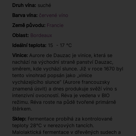
Druh vína:
suché
Barva vína:
červené víno
Země původu:
Francie
Oblast:
Bordeaux
Ideální teplota:
15 - 17 °C
Vinice:
Aurore de Dauzac je vinice, která se
nachází na východní straně panství Dauzac,
směrem, kde vychází slunce. Již v roce 1670 byl
tento vinohrad popsán jako „vinice
vycházejícího slunce“ (Aurore francouzsky
znamená úsvit) a dnes produkuje svěží víno s
intenzivní ovocností. Réva je vedena v BIO
režimu. Réva roste na půdě tvořené primárně
štěrkem.
Sklep:
Fermentace probíhá za kontrolované
teploty 28°C v nerezových tancích.
Malolaktická fermentace v dřevěných sudech a