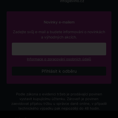
info@evino.cz
Novinky e-mailem
Zadejte svůj e-mail a budete informováni o novinkách
a výhodných akcích.
Informace o zpracování osobních údajů
Podle zákona o evidenci tržeb je prodávající povinen
vystavit kupujícímu účtenku. Zároveň je povinen
zaevidovat přijatou tržbu u správce daně online, v případě
technického výpadku pak nejpozději do 48 hodin.
V e-shopu eVíno.cz platí zákaz prodeje alkoholických