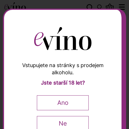
Château Dauzac
Vstupujete na stránky s prodejem
alkoholu.
Château Dauzac
Jste starší 18 let?
Aurore de Dauzac 2022,
0,75l
Ano
Falstaff
91 / 100
0,75 l
Ne