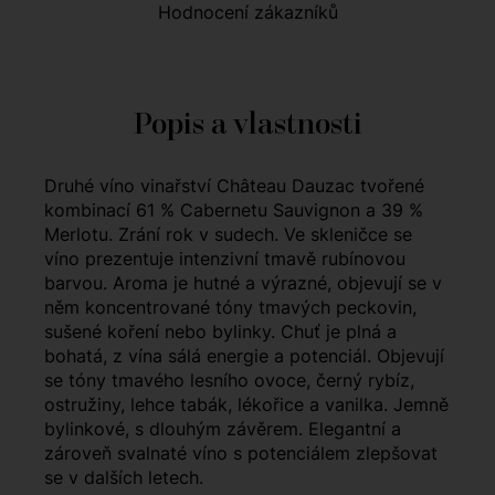
Hodnocení zákazníků
Popis a vlastnosti
Druhé víno vinařství Château Dauzac tvořené
kombinací 61 % Cabernetu Sauvignon a 39 %
Merlotu. Zrání rok v sudech. Ve skleničce se
víno prezentuje intenzivní tmavě rubínovou
barvou. Aroma je hutné a výrazné, objevují se v
něm koncentrované tóny tmavých peckovin,
sušené koření nebo bylinky. Chuť je plná a
bohatá, z vína sálá energie a potenciál. Objevují
se tóny tmavého lesního ovoce, černý rybíz,
ostružiny, lehce tabák, lékořice a vanilka. Jemně
bylinkové, s dlouhým závěrem. Elegantní a
zároveň svalnaté víno s potenciálem zlepšovat
se v dalších letech.