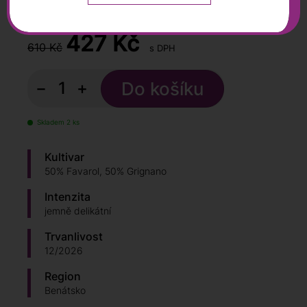
0,5 l
427
Kč
610 Kč
s DPH
−
+
Skladem 2 ks
Kultivar
50% Favarol, 50% Grignano
Intenzita
jemně delikátní
Trvanlivost
12/2026
Region
Benátsko