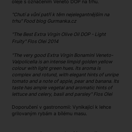
oleje s označením Veneto DOP na trhu.
"Chutí a vůní patří k těm nejelegantnějším na
trhu" Food blog Gurmanka.cz
"The Best Extra Virgin Olive Oil DOP - Light
Fruity" Flos Olei 2014
"The very good Extra Virgin Bonamini Veneto-
Valpolicella is an intense limpid golden yellow
colour with light green hues. Its aroma is
complex and rotund, with elegant hints of unripe
tomato and a note of apple, pear and banana. Its
taste has ample vegetal and aromatic hints of
lettuce and celery, basil and parsley" Flos Olei
Doporučení v gastronomii: Vynikající k lehce
grilovaným rybám a bílému masu.