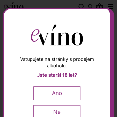
Olivové oleje
Vstupujete na stránky s prodejem
alkoholu.
Olivové oleje
Jste starší 18 let?
Extra panenský olivový
olej Veneto-Valpolicella
Ano
DOP 2024, Bonamini,
0,5l
Ne