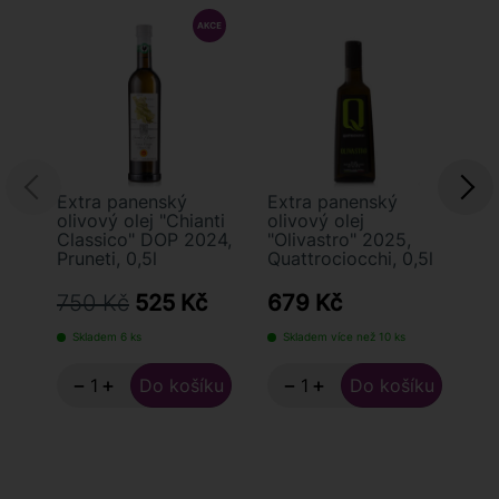
Extra panenský
Extra panenský
Ex
olivový olej "Chianti
olivový olej
ol
Classico" DOP 2024,
"Olivastro" 2025,
Mo
Pruneti, 0,5l
Quattrociocchi, 0,5l
Ba
2
750 Kč
525 Kč
679 Kč
5
Skladem 6 ks
Skladem více než 10 ks
S
−
+
−
+