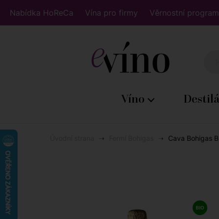
Nabídka HoReCa
Vína pro firmy
Věrnostní program
Víno
Destil
Úvodní strana
Fermí Bohigas
Cava Bohigas Br