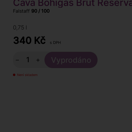
Cava Bohigas Brut Reserva
Falstaff
90 / 100
0,75 l
340
Kč
s DPH
−
+
Není skladem