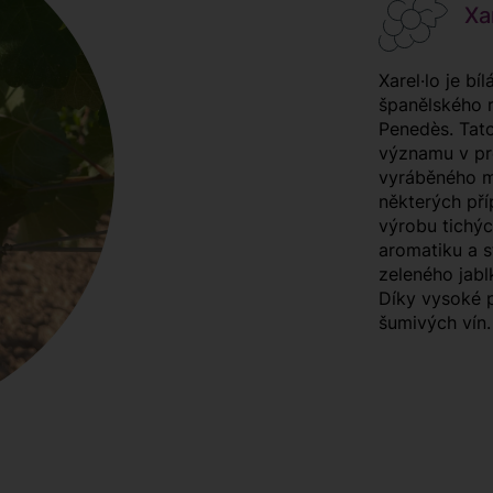
Xar
Xarel·lo je bí
španělského r
Penedès. Tat
významu v pr
vyráběného m
některých pří
výrobu tichýc
aromatiku a st
zeleného jablk
Díky vysoké př
šumivých vín.