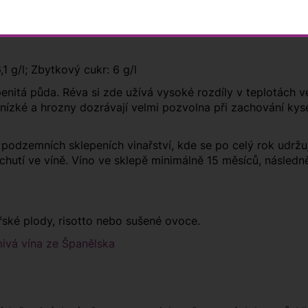
6,1 g/l; Zbytkový cukr: 6 g/l
vápenitá půda. Réva si zde užívá vysoké rozdíly v teplotách 
ízké a hrozny dozrávají velmi pozvolna při zachování kyselo
podzemních sklepeních vinařství, kde se po celý rok udržuj
y chutí ve víně. Víno ve sklepě minimálně 15 měsíců, násled
ské plody, risotto nebo sušené ovoce.
ivá vína ze Španělska