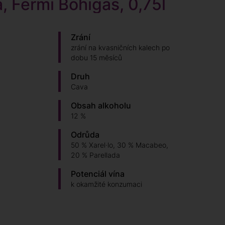
, Fermí Bohigas, 0,75l
Zrání
zrání na kvasničních kalech po
dobu 15 měsíců
Druh
Cava
Obsah alkoholu
12 %
Odrůda
50 % Xarel·lo, 30 % Macabeo,
20 % Parellada
Potenciál vína
k okamžité konzumaci