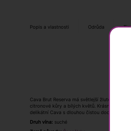
Popis a vlastnosti
Odrůda
Tip
Cava Brut Reserva má světlejší žlutou barvu s
citronové kůry a bílých květů. Krásně strukt
delikátní Cava s dlouhou čistou dochutí.
Druh vína:
suché