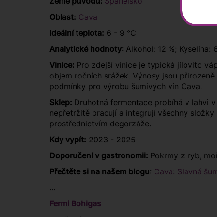
Země původu:
Španělsko
Oblast:
Cava
Ideální teplota:
6 - 9 °C
Analytické hodnoty
: Alkohol: 12 %; Kyselina: 
Vinice:
Pro zdejší vinice je typická jílovito 
objem ročních srážek. Výnosy jsou přirozeně n
podmínky pro výrobu šumivých vín Cava.
Sklep:
Druhotná fermentace probíhá v lahvi v 
nepřetržitě pracují a integrují všechny složk
prostřednictvím degorzáže.
Kdy vypít:
2023 - 2025
Doporučení v gastronomii:
Pokrmy z ryb, moř
Přečtěte si na našem blogu
:
Cava: Slavná šum
...
Fermi Bohigas