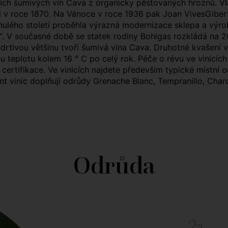
ch šumivých vín Cava z organicky pěstovaných hroznů. Vlastn
i v roce 1870. Na Vánoce v roce 1936 pak Joan VivesGibert 
nulého století proběhla výrazná modernizace sklepa a výrob
“. V současné době se statek rodiny Bohigas rozkládá na 20
 drtivou většinu tvoří šumivá vína Cava. Druhotné kvašení v
 teplotu kolem 16 ° C po celý rok. Péče o révu ve vinicích 
 certifikace. Ve vinicích najdete především typické místní 
ent vinic doplňují odrůdy Grenache Blanc, Tempranillo, Cha
Odrůda