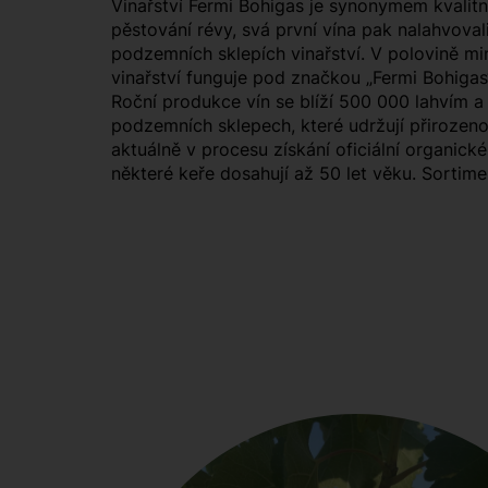
Vinařství Fermi Bohigas je synonymem kvalitní
pěstování révy, svá první vína pak nalahvoval
podzemních sklepích vinařství. V polovině mi
vinařství funguje pod značkou „Fermi Bohigas
Roční produkce vín se blíží 500 000 lahvím a
podzemních sklepech, které udržují přirozenou
aktuálně v procesu získání oficiální organické
některé keře dosahují až 50 let věku. Sortim