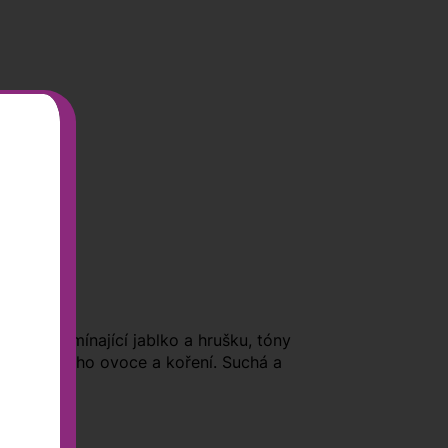
ce, připomínající jablko a hrušku, tóny
ého peckového ovoce a koření. Suchá a