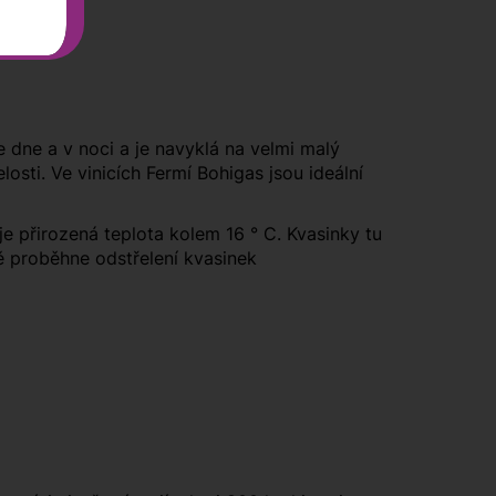
ve dne a v noci a je navyklá na velmi malý
sti. Ve vinicích Fermí Bohigas jsou ideální
e přirozená teplota kolem 16 ° C. Kvasinky tu
ně proběhne odstřelení kvasinek