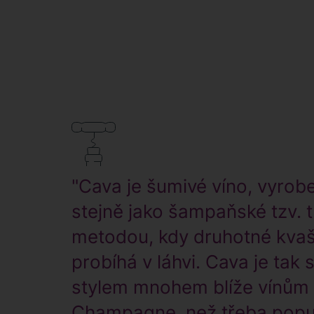
"Cava je šumivé víno, vyrob
stejně jako šampaňské tzv. t
metodou, kdy druhotné kvaš
probíhá v láhvi. Cava je tak
stylem mnohem blíže vínům
Champagne, než třeba popu