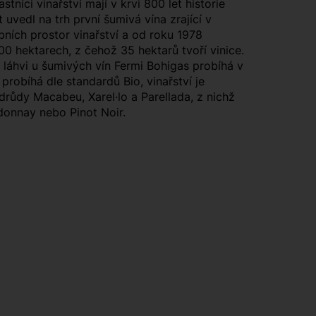
íci vinařství mají v krvi 800 let historie
uvedl na trh první šumivá vína zrající v
ních prostor vinařství a od roku 1978
0 hektarech, z čehož 35 hektarů tvoří vinice.
 láhvi u šumivých vín Fermi Bohigas probíhá v
probíhá dle standardů Bio, vinařství je
odrůdy Macabeu, Xarel·lo a Parellada, z nichž
rdonnay nebo Pinot Noir.