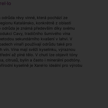
el·lo
lá odrůda révy vinné, která pochází ze
egionu Katalánsko, konkrétně z oblasti
o odrůda je známá především díky svému
odukci Cavy, tradičního šumivého vína
etodou sekundárního kvašení v lahvi. V
padech vinaři používají odrůdu také pro
h vín. Vína mají svěží kyselinku, výraznou
řední až plné tělo. V chuti lze objevit tóny
a, citrusů, bylin a často i minerální podtóny.
írodní kyselině je Xarel·lo ideální pro výrobu