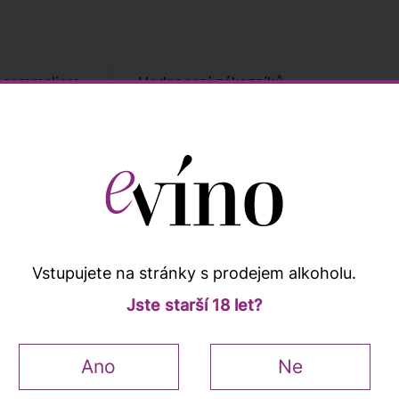
 sommeliera
Hodnocení zákazníků
Popis a vlastnosti
Vstupujete na stránky s prodejem alkoholu.
e zlatými odlesky. Ve vůni najdete příjemné tóny bílého ovo
Jste starší 18 let?
urovaná chuť, jemné perlení a krémovost. Nechybí tóny bíl
Ano
Ne