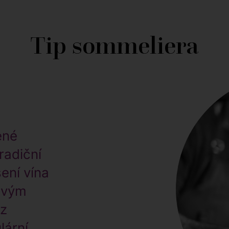
Tip sommeliera
ené
radiční
ení vína
 svým
 z
lární