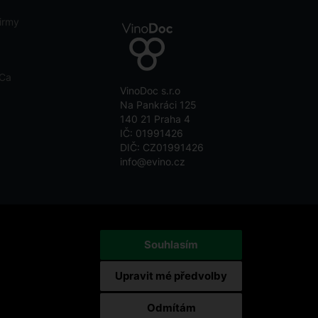
irmy
eCa
VinoDoc s.r.o
Na Pankráci 125
140 21 Praha 4
IČ: 01991426
DIČ: CZ01991426
info@evino.cz
Souhlasím
Upravit mé předvolby
Odmítám
by reCAPTCHA and the Google
Privacy Policy
and
Terms of