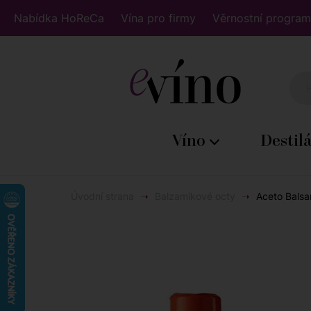
Nabídka HoReCa
Vína pro firmy
Věrnostní program
Víno
Destil
Úvodní strana
Balzamikové octy
Aceto Balsam