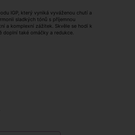
odu IGP, který vyniká vyváženou chutí a
rmonii sladkých tónů s příjemnou
tní a komplexní zážitek. Skvěle se hodí k
ně doplní také omáčky a redukce.
ů