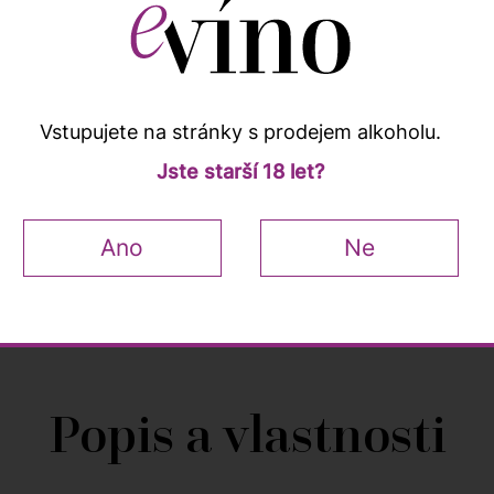
Kup
18 lahví
a ušetři
8 %
7 601
8 262 Kč
Vstupujete na stránky s prodejem alkoholu.
Jste starší 18 let?
Ano
Ne
ků
Popis a vlastnosti