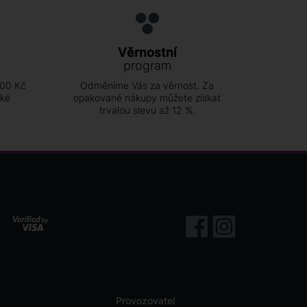
Věrnostní
program
500 Kč
Odměníme Vás za věrnost. Za
ské
opakované nákupy můžete získat
trvalou slevu až 12 %.
Provozovatel