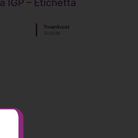
 IGP – Etichetta
Trvanlivost
12/2035
 Kč
 Kč