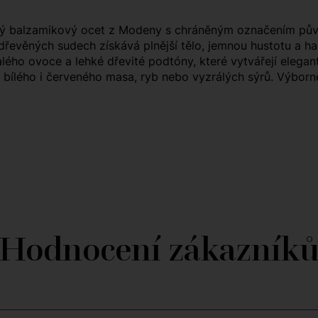
iový balzamikový ocet z Modeny s chráněným označením pův
řevěných sudech získává plnější tělo, jemnou hustotu a ha
lého ovoce a lehké dřevité podtóny, které vytvářejí elegan
y, bílého i červeného masa, ryb nebo vyzrálých sýrů. Výbor
Hodnocení zákazník