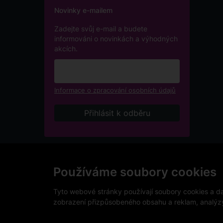
Novinky e-mailem
Zadejte svůj e-mail a budete
informováni o novinkách a výhodných
akcích.
Informace o zpracování osobních údajů
Podle zákona o evidenci tržeb je prodávající povinen v
přijatou tržbu u správce daně online, v případě techni
Používáme soubory cookies
V e-shopu eVíno.cz platí zákaz prodeje alkoholických n
Tyto webové stránky používají soubory cookies a dal
zobrazení přizpůsobeného obsahu a reklam, analýzy 
Copyright © 2026 VinoDoc s.r.o. Všechna práva vyhraz