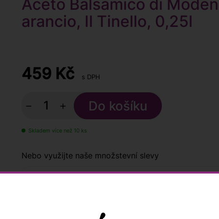
Aceto Balsamico di Modena
arancio, Il Tinello, 0,25l
459
Kč
s DPH
−
+
Skladem více než 10 ks
Nebo využijte naše množstevní slevy
Kup
6 lahví
a ušetři
4 %
2 644
2 754 Kč
Kup
12 lahví
a ušetři
6 %
5 178
5 508 Kč