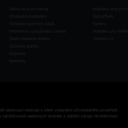
Sleva na první nákup
Nabídka vína pro f
Obchodní podmínky
Náš příběh
Ochrana osobních údajů
Kariéra
Informace o používání cookies
Nabídka pro HoR
Často kladené dotazy
VinoDoc.cz
Způsoby platby
Doprava
Kontakty
ystavit kupujícímu účtenku. Zároveň je povinen zaevidovat
ckého výpadku pak nejpozději do 48 hodin.
ápojů osobám mladším 18 let.
ší sledovací nástroje s cílem vylepšení uživatelského prostředí,
návštěvnosti webových stránek a zjištění zdroje návštěvnosti.
ena.
This site is protected 