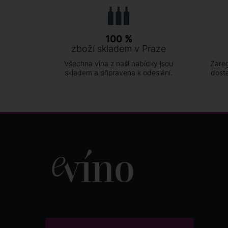
100 %
zboží skladem v Praze
Všechna vína z naší nabídky jsou
Zareg
skladem a připravena k odeslání.
dost