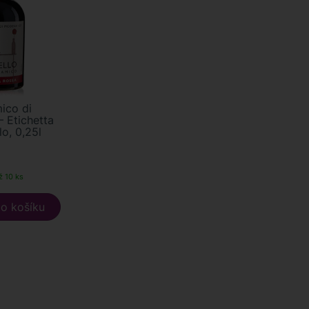
ico di
 Etichetta
lo, 0,25l
ž 10 ks