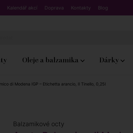
Kalendář akcí
Doprava
Kontakty
Blog
áty
Oleje a balzamika
Dárky
ico di Modena IGP – Etichetta arancio, Il Tinello, 0,25l
Balzamikové octy