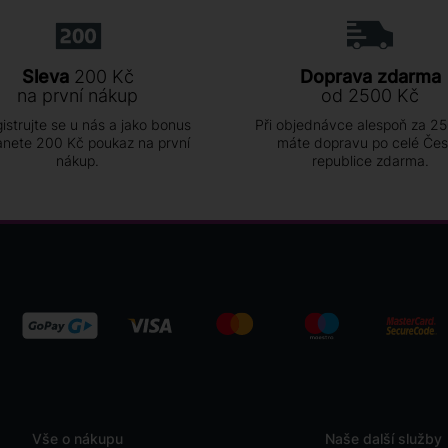
Sleva
200 Kč
Doprava zdarma
na první nákup
od 2500 Kč
istrujte se u nás a jako bonus
Při objednávce alespoň za 2
anete 200 Kč poukaz na první
máte dopravu po celé Če
nákup.
republice zdarma.
Vše o nákupu
Naše další služby