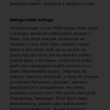
jehněčím masem. Těstoviny s omáčkou z hub.
...
Weingut Feiler-Artinger
Vinařství koupil v roce 1936 Gustav Feiler spolu
s krásným barokním měšťanským domem v
Rustu. Svá první vína pak nalahvovali ve
vinařství v roce 1947. Dnes vinařství vedou
Katrin a Kurt Feiler, kteří se ve výrobě vín
zdokonalovali mimo jiné na slavném zámku
Cheval Blanc v Bordeaux. Vinařství po právu
patří mezi nejrespektovanější výrobce vín u
břehu Neziderského jezera. Disponuje 30
hektary vlastních vinohradů, z nichž 65 procent
je osázeno červenými odrůdami, zejména
Blaufränkisch a Zweigeltrebe. Asi pětinu
produkce vinařství tvoří bílá suchá vína odrůd
Chardonnay, Neuburger, Pinot Blanc nebo
Welschriesling, zbytek pak tradiční místní
botrytická sladká vína „Ruster Ausbruch“.