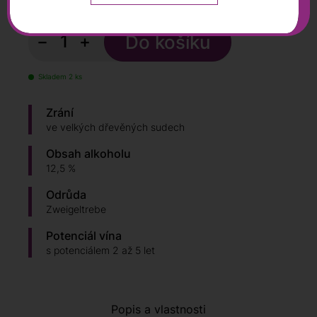
s DPH
−
+
Skladem 2 ks
Zrání
ve velkých dřevěných sudech
Obsah alkoholu
12,5 %
Odrůda
Zweigeltrebe
Potenciál vína
s potenciálem 2 až 5 let
Popis a vlastnosti