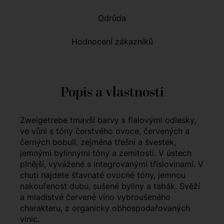
Odrůda
Hodnocení zákazníků
Popis a vlastnosti
Zweigetrebe tmavší barvy s fialovými odlesky,
ve vůni s tóny čerstvého ovoce, červených a
černých bobulí, zejména třešní a švestek,
jemnými bylinnými tóny a zemitostí. V ústech
plnější, vyvážené s integrovanými tříslovinami. V
chuti najdete šťavnaté ovocné tóny, jemnou
nakouřenost dubu, sušené byliny a tabák. Svěží
a mladistvé červené víno vybroušeného
charakteru, z organicky obhospodařovaných
vinic.