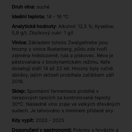
Druh vína:
suché
Ideální teplota:
14 - 16 °C
Analytické hodnoty
: Alkohol: 12,5 %; Kyselina:
5,9 g/l; Zbytkový cukr: 1 g/l
Vinice:
Základem tohoto Zweigeltrebe jsou
hrozny z vinice Rusterberg, půdu zde tvoří
zejména hnědozemě, rula a pískovec. Réva je
pěstovanána v biodynamickém režimu. Keře
dosahují stáří 14 až 22 let. Hrozny byly ručně
sbírány, jejich sklizeň probíhala začátkem září
2018.
Sklep:
Spontánní fermentace probíhá v
nerezových tancích za kontrolované teploty
30°C. Následně víno zraje ve velkých dřevěných
sudech. Je lahvováno s minimem přidané síry.
Kdy vypít:
2020 - 2025
Doporučení v gastronomii:
Pokrmy s hovězím a