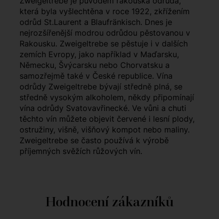
Zweigeltrebe je původem rakouská odrůda,
která byla vyšlechtěna v roce 1922, zkřížením
odrůd St.Laurent a Blaufränkisch. Dnes je
nejrozšířenější modrou odrůdou pěstovanou v
Rakousku. Zweigeltrebe se pěstuje i v dalších
zemích Evropy, jako například v Maďarsku,
Německu, Švýcarsku nebo Chorvatsku a
samozřejmě také v České republice. Vína
odrůdy Zweigeltrebe bývají středně plná, se
středně vysokým alkoholem, někdy připomínají
vína odrůdy Svatovavřinecké. Ve vůni a chuti
těchto vín můžete objevit červené i lesní plody,
ostružiny, višně, višňový kompot nebo maliny.
Zweigeltrebe se často používá k výrobě
příjemných svěžích růžových vín.
Hodnocení zákazníků