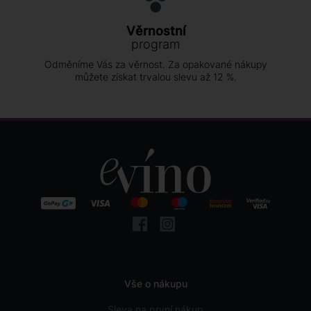
Věrnostní
program
Odměníme Vás za věrnost. Za opakované nákupy
můžete získat trvalou slevu až 12 %.
Vše o nákupu
Sleva na první nákup