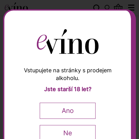
Weingut Feiler-Artinger
Vstupujete na stránky s prodejem
alkoholu.
Weingut Feiler-Artinger
Jste starší 18 let?
Zweigeltrebe 2018,
Feiler-Artinger, 0,75l
Ano
0,75 l
Ne
290
Kč