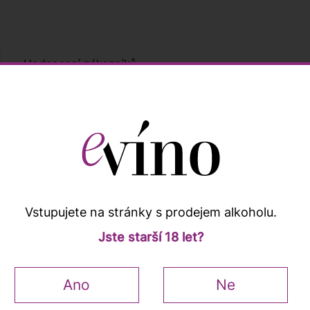
Hodnocení zákazníků
Popis a vlastnosti
Vstupujete na stránky s prodejem alkoholu.
víno vinařství Fattoria Zerbina. Jde o Sangiovese z hroznů 
Jste starší 18 let?
it specifika místního terroiru. Barva vína je tmavě rubínov
 chuti je víno plné a opulentní, s krásně elegantními tříslo
Ano
Ne