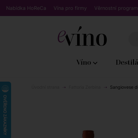
Nabídka HoReCa
Vína pro firmy
Věrnostní program
Víno
Destil
Úvodní strana
Fattoria Zerbina
Sangiovese di