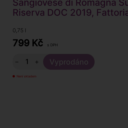
Sangiovese di Romagna Su
Riserva DOC 2019, Fattoria
0,75 l
799
Kč
s DPH
−
+
Není skladem