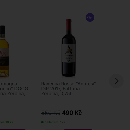
Romagna
Ravenna Rosso "Antitesi"
Ravenna 
rrocco" DOCG
IGP 2017, Fattoria
"Marzieno
ria Zerbina,
Zerbina, 0,75l
Fattoria Z
550 Kč
490 Kč
799 Kč
než 10 ks
Skladem 7 ks
Skladem 2 