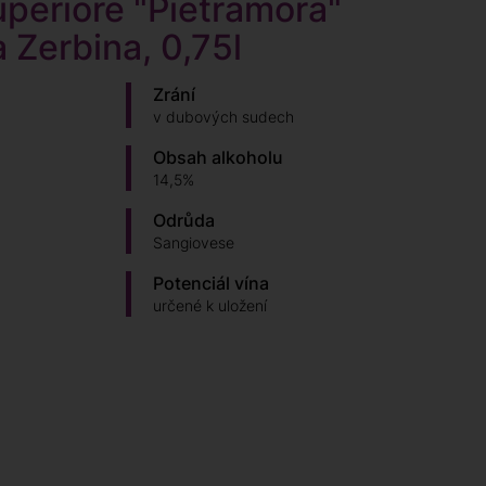
periore "Pietramora"
 Zerbina, 0,75l
Zrání
v dubových sudech
Obsah alkoholu
14,5%
Odrůda
Sangiovese
Potenciál vína
určené k uložení