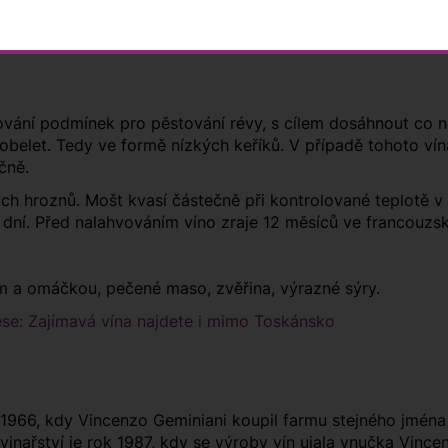
šování podmínek pro pěstování révy, s cílem dosáhnout co ne
belet. Tedy ve formě nízkých keříků. V případě tohoto vína
čně.
ých hroznů. Mošt kvasí částečně při kontrolované teplotě 
 dní. Před nalahvováním víno zraje 12 měsíců ve francouz
 a omáčkou, pečené maso, zvěřina, výrazné sýry.
se: Zajímavá vína najdete i mimo Toskánsko
ce 1966, kdy Vincenzo Geminiani koupil farmu stejného jména
 vinařství je rok 1987, kdy se výroby vín ujala vnučka Vince