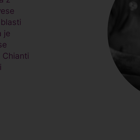
vese
blasti
 je
se
 Chianti
i