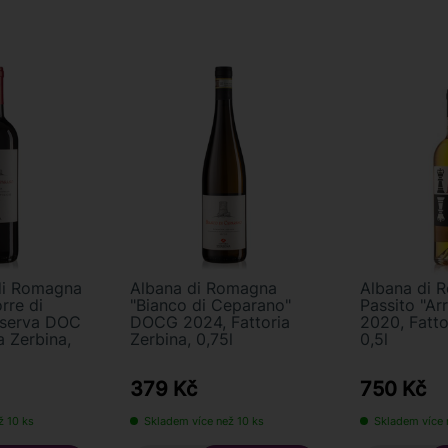
di Romagna
Albana di Romagna
Albana di 
rre di
"Bianco di Ceparano"
Passito "A
iserva DOC
DOCG 2024, Fattoria
2020, Fatto
a Zerbina,
Zerbina, 0,75l
0,5l
379 Kč
750 Kč
ž 10 ks
Skladem více než 10 ks
Skladem více 