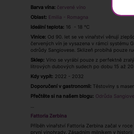
Barva vína:
červené víno
Oblast:
Emilia - Romagna
Ideální teplota:
16 - 18 °C
Vinice:
Od 90. let se ve vinařství věnují zlep
červených vín je vysazena v rámci systému Go
odrůdy Sangiovese. Sklizeň probíhá pouze ru
Sklep:
Víno se vyrábí pouze z perfektně zral
litrových dubových sudech po dobu 15 až 20
Kdy vypít:
2022 - 2032
Doporučení v gastronomii:
Těstoviny s masem
Přečtěte si na našem blogu:
Odrůda Sangiove
...
Fattoria Zerbina
Příběh vinařství Fattoria Zerbina začal v ro
první vinohrady. Zásadním milníkem v historii