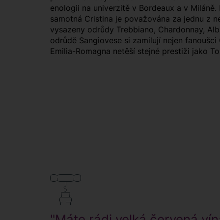
enologii na univerzitě v Bordeaux a v Miláně.
samotná Cristina je považována za jednu z nejt
vysazeny odrůdy Trebbiano, Chardonnay, Alba
odrůdě Sangiovese si zamilují nejen fanoušci C
Emilia-Romagna netěší stejné prestiži jako 
"Máte rádi velká červená vín