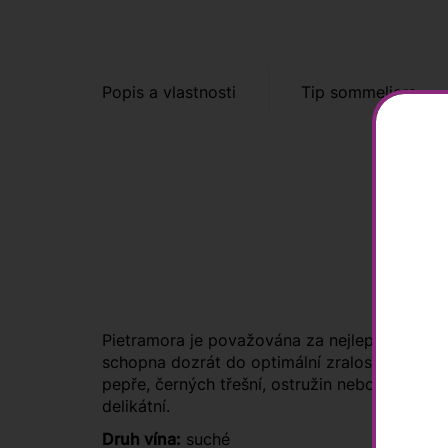
Popis a vlastnosti
Tip sommeliera
Pietramora je považována za nejlepší červené 
schopna dozrát do optimální zralosti a vyjádř
pepře, černých třešní, ostružin nebo tabáku. V
delikátní.
Druh vína:
suché