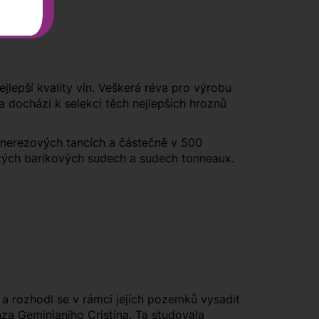
jlepší kvality vín. Veškerá réva pro výrobu
 dochází k selekci těch nejlepších hroznů
v nerezových tancích a částečně v 500
ských barikových sudech a sudech tonneaux.
 a rozhodl se v rámci jejích pozemků vysadit
nza Geminianiho Cristina. Ta studovala