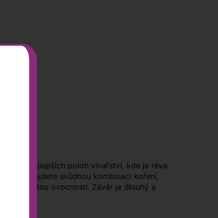
z těch nejlepších poloh vinařství, kde je réva
á, ve vůni najdete svůdnou kombinaci koření,
vinami a čistou ovocností. Závěr je dlouhý a