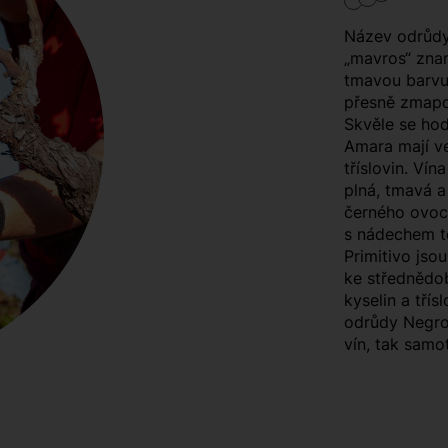
Název odrůdy
„mavros“ znam
tmavou barvu
přesně zmapov
Skvěle se hod
Amara mají ve
tříslovin. Ví
plná, tmavá a
černého ovoce
s nádechem tó
Primitivo js
ke střednědob
kyselin a třís
odrůdy Negro
vín, tak samot