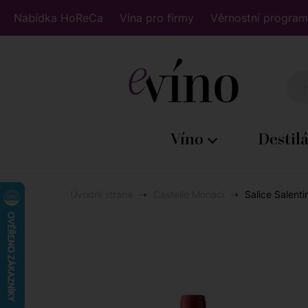
Nabídka HoReCa
Vína pro firmy
Věrnostní program
Víno
Destil
Úvodní strana
Castello Monaci
Salice Salenti