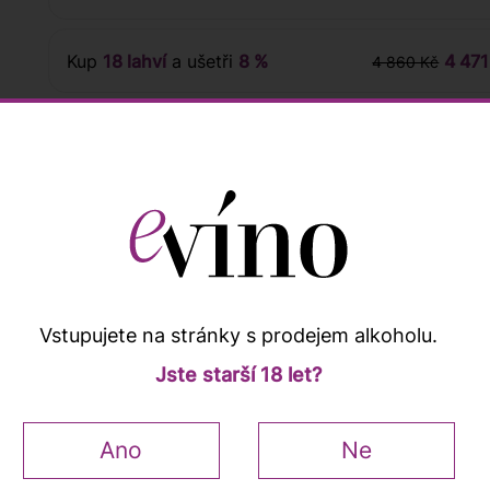
Kup
18 lahví
a ušetři
8 %
4 471
4 860 Kč
 sommeliera
Hodnocení zákazníků
Vstupujete na stránky s prodejem alkoholu.
Jste starší 18 let?
Popis a vlastnosti
Ano
Ne