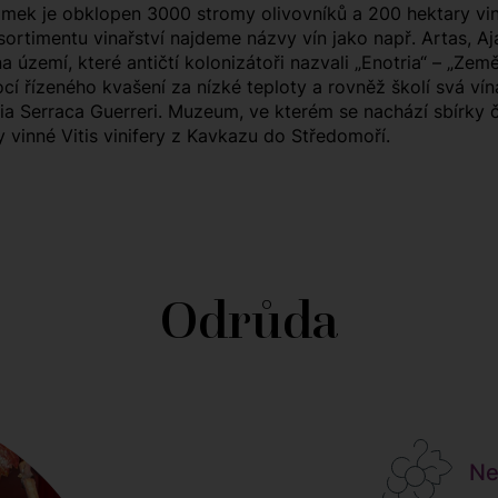
ek je obklopen 3000 stromy olivovníků a 200 hektary vinic
ortimentu vinařství najdeme názvy vín jako např. Artas, Ajas
území, které antičtí kolonizátoři nazvali „Enotria“ – „Země 
 řízeného kvašení za nízké teploty a rovněž školí svá vín
ria Serraca Guerreri. Muzeum, ve kterém se nachází sbírky č
vy vinné Vitis vinifery z Kavkazu do Středomoří.
Odrůda
Neg