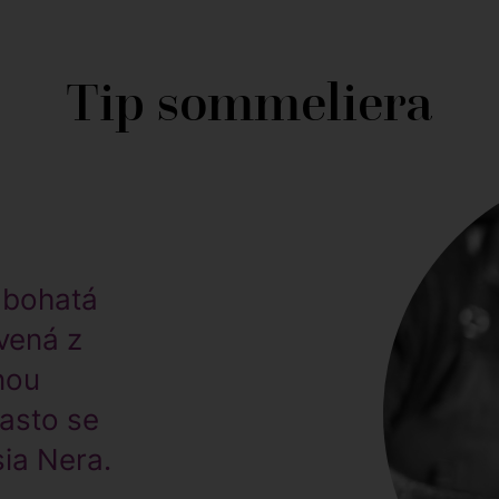
Tip sommeliera
 bohatá
vená z
nou
často se
ia Nera.