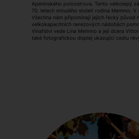
Apeninského poloostrova. Tento velkolepý zám
70. letech minulého století rodina Memmo. V s
Všechna nám připomínají jejich řecký původ na 
velkokapacitních nerezových nádobách pomocí
Vinařství vede Lina Memmo a její dcera Vitto
také fotografickou displej ukazující cestu ré