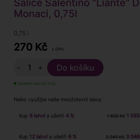
Salice Salentino "Liante" 
Monaci, 0,75l
0,75 l
270
Kč
s DPH
−
+
Skladem více než 10 ks
Nebo využijte naše množstevní slevy
Kup
6 lahví
a ušetři
4 %
1 555
1 620 Kč
Kup
12 lahví
a ušetři
6 %
3 046
3 240 Kč