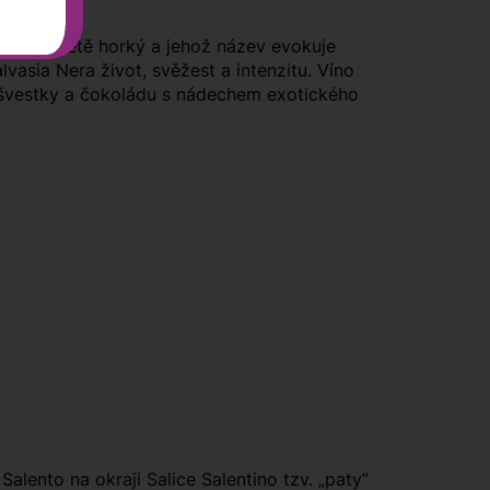
dený a v létě horký a jehož název evokuje
asia Nera život, svěžest a intenzitu. Víno
é švestky a čokoládu s nádechem exotického
alento na okraji Salice Salentino tzv. „paty“