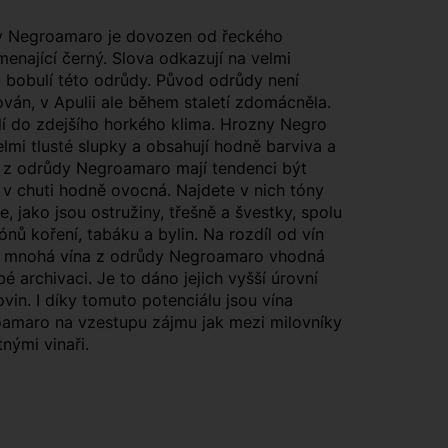
 Negroamaro je dovozen od řeckého
enající černý. Slova odkazují na velmi
 bobulí této odrůdy. Původ odrůdy není
án, v Apulii ale během staletí zdomácněla.
í do zdejšího horkého klima. Hrozny Negro
lmi tlusté slupky a obsahují hodně barviva a
na z odrůdy Negroamaro mají tendenci být
 v chuti hodně ovocná. Najdete v nich tóny
, jako jsou ostružiny, třešně a švestky, spolu
nů koření, tabáku a bylin. Na rozdíl od vín
ou mnohá vína z odrůdy Negroamaro vhodná
é archivaci. Je to dáno jejich vyšší úrovní
lovin. I díky tomuto potenciálu jsou vína
amaro na vzestupu zájmu jak mezi milovníky
nými vinaři.