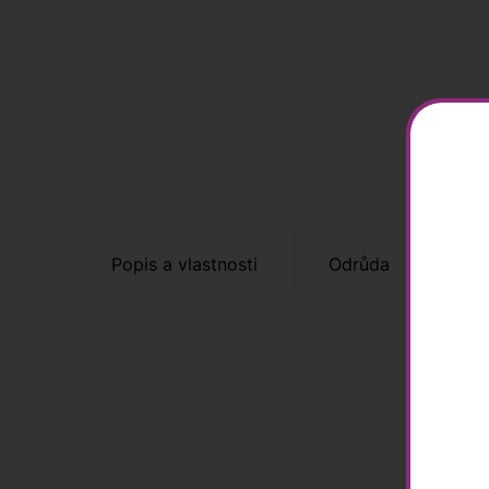
Popis a vlastnosti
Odrůda
Tip