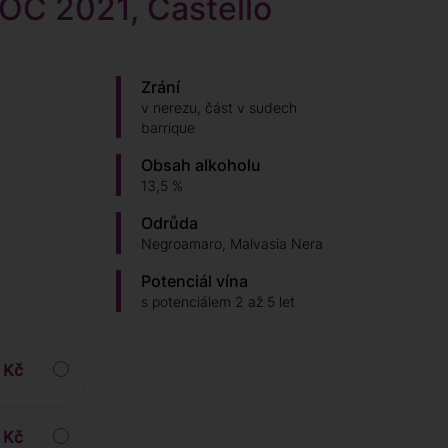
DOC 2021, Castello
Zrání
v nerezu, část v sudech
barrique
Obsah alkoholu
13,5 %
Odrůda
Negroamaro, Malvasia Nera
Potenciál vína
s potenciálem 2 až 5 let
 Kč
 Kč