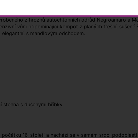
vantu, který fouká silně zejména v Apulii kde je v zimě stu
vyrobeného z hroznů autochtonních odrůd Negroamaro a Malv
enzivní vůni připomínající kompot z planých třešní, sušen
ak elegantní, s mandlovým odchodem.
í stehna s dušenými hříbky.
 počátku 16. století a nachází se v samém srdci podoblasti S