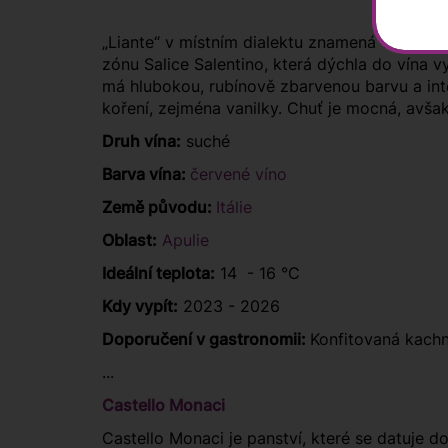
„Liante“ v místním dialektu znamená vítr z Le
zónu Salice Salentino, která dýchla do vína 
má hlubokou, rubínově zbarvenou barvu a int
koření, zejména vanilky. Chuť je mocná, avš
Druh vína:
suché
Barva vína:
červené víno
Země původu:
Itálie
Oblast:
Apulie
Ideální teplota:
14 - 16 °C
Kdy vypít:
2023 - 2026
Doporučení v gastronomii:
Konfitovaná kachn
...
Castello Monaci
Castello Monaci je panství, které se datuje do