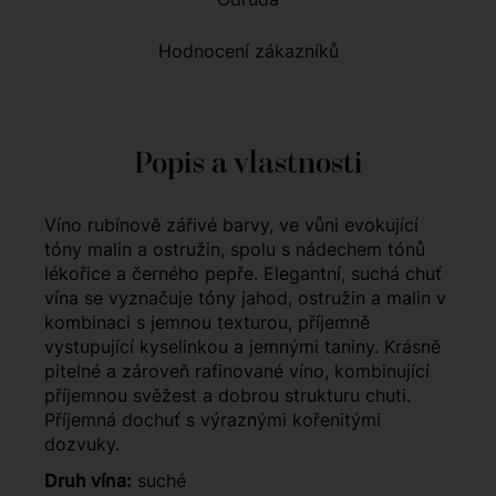
Hodnocení zákazníků
Popis a vlastnosti
Víno rubínově zářivé barvy, ve vůni evokující
tóny malin a ostružin, spolu s nádechem tónů
lékořice a černého pepře. Elegantní, suchá chuť
vína se vyznačuje tóny jahod, ostružin a malin v
kombinaci s jemnou texturou, příjemně
vystupující kyselinkou a jemnými taniny. Krásně
pitelné a zároveň rafinované víno, kombinující
příjemnou svěžest a dobrou strukturu chuti.
Příjemná dochuť s výraznými kořenitými
dozvuky.
Druh vína:
suché