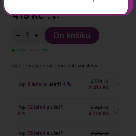
0,75 l
419
Kč
s DPH
−
+
Skladem více než 10 ks
Nebo využijte naše množstevní slevy
2 514 Kč
Kup
6 lahví
a ušetři
4 %
2 413 Kč
Kup
12 lahví
a ušetři
5 028 Kč
6 %
4 726 Kč
Kup
18 lahví
a ušetři
7 542 Kč