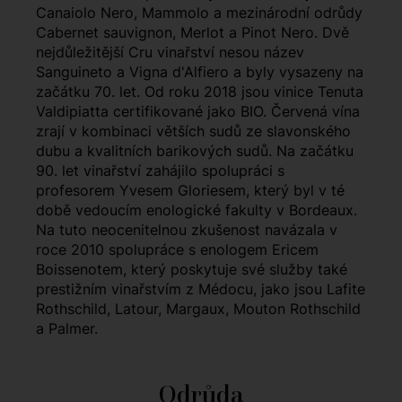
Canaiolo Nero, Mammolo a mezinárodní odrůdy
Cabernet sauvignon, Merlot a Pinot Nero. Dvě
nejdůležitější Cru vinařství nesou název
Sanguineto a Vigna d'Alfiero a byly vysazeny na
začátku 70. let. Od roku 2018 jsou vinice Tenuta
Valdipiatta certifikované jako BIO. Červená vína
zrají v kombinaci větších sudů ze slavonského
dubu a kvalitních barikových sudů. Na začátku
90. let vinařství zahájilo spolupráci s
profesorem Yvesem Gloriesem, který byl v té
době vedoucím enologické fakulty v Bordeaux.
Na tuto neocenitelnou zkušenost navázala v
roce 2010 spolupráce s enologem Ericem
Boissenotem, který poskytuje své služby také
prestižním vinařstvím z Médocu, jako jsou Lafite
Rothschild, Latour, Margaux, Mouton Rothschild
a Palmer.
Odrůda