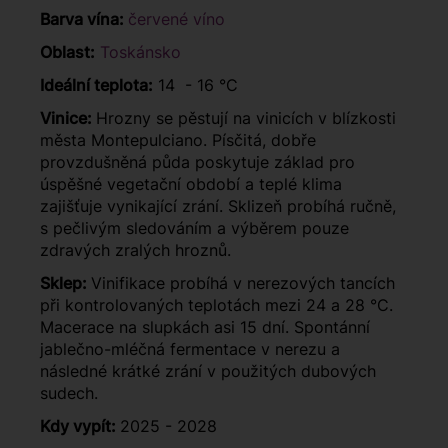
Barva vína:
červené víno
Oblast:
Toskánsko
Ideální teplota:
14 - 16 °C
Vinice:
Hrozny se pěstují na vinicích v blízkosti
města Montepulciano. Písčitá, dobře
provzdušněná půda poskytuje základ pro
úspěšné vegetační období a teplé klima
zajišťuje vynikající zrání. Sklizeň probíhá ručně,
s pečlivým sledováním a výběrem pouze
zdravých zralých hroznů.
Sklep:
Vinifikace probíhá v nerezových tancích
při kontrolovaných teplotách mezi 24 a 28 °C.
Macerace na slupkách asi 15 dní. Spontánní
jablečno-mléčná fermentace v nerezu a
následné krátké zrání v použitých dubových
sudech.
Kdy vypít:
2025 - 2028