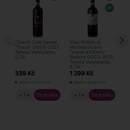
Chianti Colli Senesi
Vino Nobile di
Vi
"Tosca" DOCG 2021,
Montepulciano
Mo
Tenuta Valdipiatta,
"Vigna d'Alfiero"
DO
0,75l
Riserva DOCG 2019,
Va
Tenuta Valdipiatta,
0,75l
339 Kč
1 299 Kč
7
Skladem více než 10 ks
Skladem více než 10 ks
S
−
+
−
+