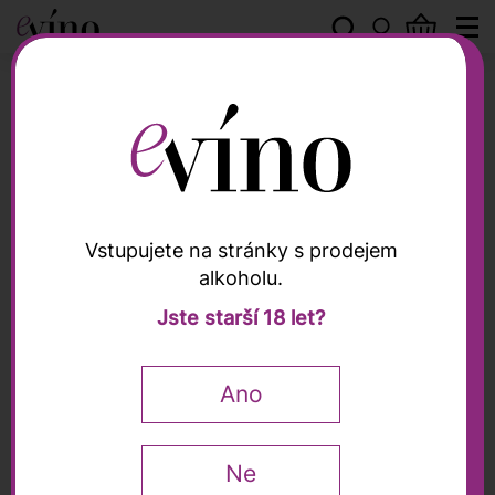
Tenuta Valdipiatta
Vstupujete na stránky s prodejem
alkoholu.
Tenuta Valdipiatta
Jste starší 18 let?
Rosso di Montepulciano
DOC 2024, Tenuta
Ano
Valdipiatta, 0,75l
Raffaele Vecchione
91 / 100
Ne