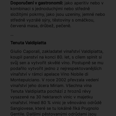
Doporučení v gastronomii:
jako aperitiv nebo v
kombinaci s jednoduchými nebo středně
složitými pokrmy, jako jsou uzeniny, jemné nebo
středně vyzrálé sýry, těstoviny s omáčkou,
červená masa, drůbež, pečeně.
...
Tenuta Valdipiatta
Giulio Caporali, zakladatel vinařství Valdipiatta,
koupil panství na konci 80. let, s cílem splnit si
svůj sen a vytvořit skvělé víno. Postupně se mu
podařilo vytvořit jedno z nejrespektovanějších
vinařství v rámci apelace Vino Nobile di
Montepulciano. V roce 2002 převzala vedení
vinařství jeho dcera Miriam. Všechna vína
Tenuta Valdipiatta pochází z hroznů révy
vysazené na 30 hektarech vinic v majetku
vinařství. Hned 80 % vinic je věnováno odrůdě
Sangiovese, které se tu lokálně říká Prugnolo
Gentile. Dalšími pěstovanými odrůdami jsou