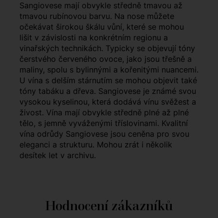
Sangiovese mají obvykle středně tmavou až
tmavou rubínovou barvu. Na nose můžete
očekávat širokou škálu vůní, které se mohou
lišit v závislosti na konkrétním regionu a
vinařských technikách. Typicky se objevují tóny
čerstvého červeného ovoce, jako jsou třešně a
maliny, spolu s bylinnými a kořenitými nuancemi.
U vína s delším stárnutím se mohou objevit také
tóny tabáku a dřeva. Sangiovese je známé svou
vysokou kyselinou, která dodává vínu svěžest a
živost. Vína mají obvykle středně plné až plné
tělo, s jemně vyváženými tříslovinami. Kvalitní
vína odrůdy Sangiovese jsou ceněna pro svou
eleganci a strukturu. Mohou zrát i několik
desítek let v archivu.
Hodnocení zákazníků