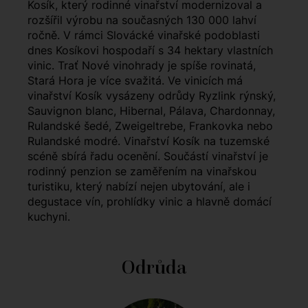
Kosík, který rodinné vinařství modernizoval a
rozšířil výrobu na současných 130 000 lahví
ročně. V rámci Slovácké vinařské podoblasti
dnes Kosíkovi hospodaří s 34 hektary vlastních
vinic. Trať Nové vinohrady je spíše rovinatá,
Stará Hora je více svažitá. Ve vinicích má
vinařství Kosík vysázeny odrůdy Ryzlink rýnský,
Sauvignon blanc, Hibernal, Pálava, Chardonnay,
Rulandské šedé, Zweigeltrebe, Frankovka nebo
Rulandské modré. Vinařství Kosík na tuzemské
scéně sbírá řadu ocenění. Součástí vinařství je
rodinný penzion se zaměřením na vinařskou
turistiku, který nabízí nejen ubytování, ale i
degustace vín, prohlídky vinic a hlavně domácí
kuchyni.
Odrůda