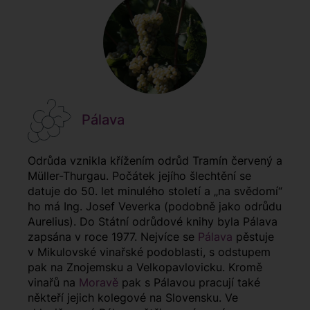
Pálava
Odrůda vznikla křížením odrůd Tramín červený a
Müller-Thurgau. Počátek jejího šlechtění se
datuje do 50. let minulého století a „na svědomí“
ho má Ing. Josef Veverka (podobně jako odrůdu
Aurelius). Do Státní odrůdové knihy byla Pálava
zapsána v roce 1977. Nejvíce se
Pálava
pěstuje
v Mikulovské vinařské podoblasti, s odstupem
pak na Znojemsku a Velkopavlovicku. Kromě
vinařů na
Moravě
pak s Pálavou pracují také
někteří jejich kolegové na Slovensku. Ve