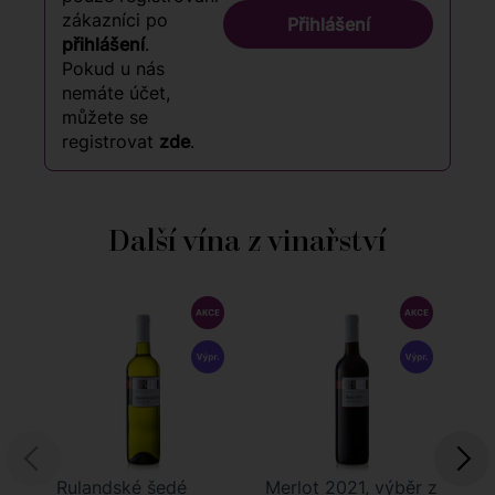
zákazníci po
Přihlášení
přihlášení
.
Pokud u nás
nemáte účet,
můžete se
registrovat
zde
.
Další vína z vinařství
Rulandské šedé
Merlot 2021, výběr z
Ve