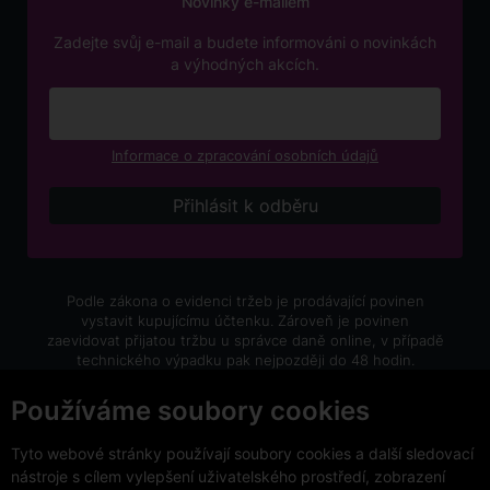
Novinky e-mailem
Zadejte svůj e-mail a budete informováni o novinkách
a výhodných akcích.
Informace o zpracování osobních údajů
Podle zákona o evidenci tržeb je prodávající povinen
vystavit kupujícímu účtenku. Zároveň je povinen
zaevidovat přijatou tržbu u správce daně online, v případě
technického výpadku pak nejpozději do 48 hodin.
V e-shopu eVíno.cz platí zákaz prodeje alkoholických
Používáme soubory cookies
nápojů osobám mladším 18 let.
Tyto webové stránky používají soubory cookies a další sledovací
nástroje s cílem vylepšení uživatelského prostředí, zobrazení