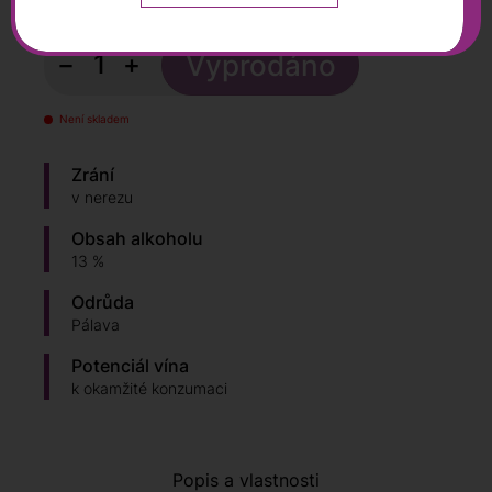
s DPH
−
+
Není skladem
Zrání
v nerezu
Obsah alkoholu
13 %
Odrůda
Pálava
Potenciál vína
k okamžité konzumaci
Popis a vlastnosti