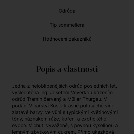
Odrůda
Tip sommeliera
Hodnocení zákazníků
Popis a vlastnosti
Jedna z nejoblíbenějších odrůd posledních let,
vyšlechtěná Ing. Josefem Veverkou křížením
odrůd Tramín červený a Müller Thurgau. V
podání Vinařství Kosík krásné polosuché víno
zlatavé barvy, ve vůni s typickými květinovými
tóny, náznakem růže, koření a exotického
ovoce. V chuti vyvážené, s pevnou kyselinou a
jemným zbytkovým cukrem. Přímo ukázková