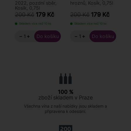
2022, pozdní sběr,
hroznů, Kosík, 0,75l
20
Kosík, 0,75l
Ko
200 Kč
179 Kč
200 Kč
179 Kč
1
Skladem více než 10 ks
Skladem více než 10 ks
S
−
+
−
+
100 %
zboží skladem v Praze
Všechna vína z naší nabídky jsou skladem a
připravena k odeslání.