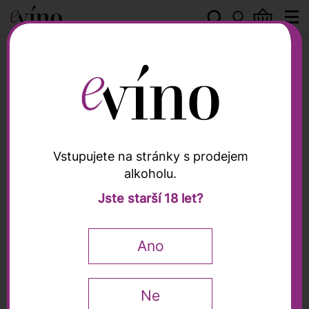
Vinařství Kosík
Vstupujete na stránky s prodejem
alkoholu.
Vinařství Kosík
Jste starší 18 let?
Pálava 2023, pozdní
sběr, Kosík, 0,75l
Ano
0,75 l
Ne
179
Kč
200 Kč