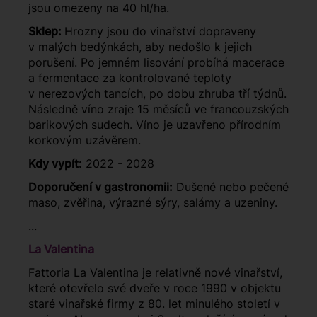
jsou omezeny na 40 hl/ha.
Sklep:
Hrozny jsou do vinařství dopraveny
v malých bedýnkách, aby nedošlo k jejich
porušení. Po jemném lisování probíhá macerace
a fermentace za kontrolované teploty
v nerezových tancích, po dobu zhruba tří týdnů.
Následně víno zraje 15 měsíců ve francouzských
barikových sudech. Víno je uzavřeno přírodním
korkovým uzávěrem.
Kdy vypít:
2022 - 2028
Doporučení v gastronomii:
Dušené nebo pečené
maso, zvěřina, výrazné sýry, salámy a uzeniny.
...
La Valentina
Fattoria La Valentina je relativně nové vinařství,
které otevřelo své dveře v roce 1990 v objektu
staré vinařské firmy z 80. let minulého století v