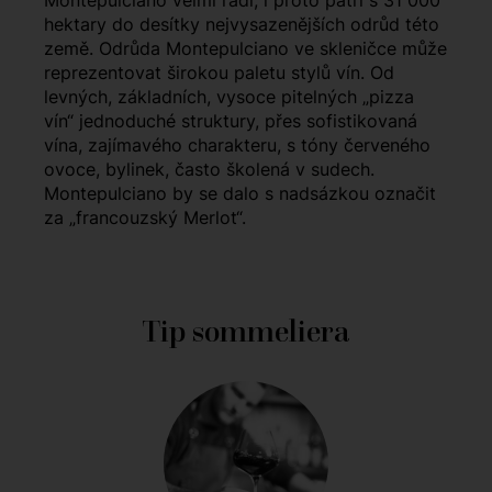
Montepulciano velmi rádi, i proto patří s 31 000
hektary do desítky nejvysazenějších odrůd této
země. Odrůda Montepulciano ve skleničce může
reprezentovat širokou paletu stylů vín. Od
levných, základních, vysoce pitelných „pizza
vín“ jednoduché struktury, přes sofistikovaná
vína, zajímavého charakteru, s tóny červeného
ovoce, bylinek, často školená v sudech.
Montepulciano by se dalo s nadsázkou označit
za „francouzský Merlot“.
Tip sommeliera