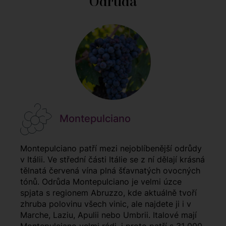
Odrůda
Montepulciano
Montepulciano patří mezi nejoblíbenější odrůdy
v Itálii. Ve střední části Itálie se z ní dělají krásná
tělnatá červená vína plná šťavnatých ovocných
tónů. Odrůda Montepulciano je velmi úzce
spjata s regionem Abruzzo, kde aktuálně tvoří
zhruba polovinu všech vinic, ale najdete ji i v
Marche, Laziu, Apulii nebo Umbrii. Italové mají