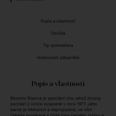
Popis a vlastnosti
Odrůda
Tip sommeliera
Hodnocení zákazníků
Popis a vlastnosti
Binomio Riserva je speciální víno jehož hrozny
pochází z vinice vysazené v roce 1971. Jeho
barva je intenzivní a nepropustná, ve vůni
čekejte pronikavé a čisté tóny černého rybízu a