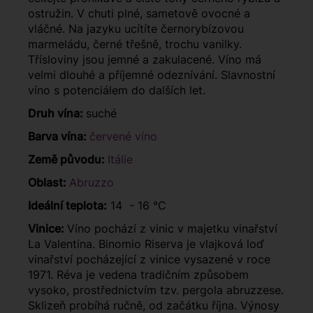
ostružin. V chuti plné, sametově ovocné a
vláčné. Na jazyku ucítíte černorybízovou
marmeládu, černé třešně, trochu vanilky.
Třísloviny jsou jemné a zakulacené. Víno má
velmi dlouhé a příjemné odeznívání. Slavnostní
víno s potenciálem do dalších let.
Druh vína:
suché
Barva vína:
červené víno
Země původu:
Itálie
Oblast:
Abruzzo
Ideální teplota:
14 - 16 °C
Vinice:
Víno pochází z vinic v majetku vinařství
La Valentina. Binomio Riserva je vlajková loď
vinařství pocházející z vinice vysazené v roce
1971. Réva je vedena tradičním způsobem
vysoko, prostřednictvím tzv. pergola abruzzese.
Sklizeň probíhá ručně, od začátku října. Výnosy