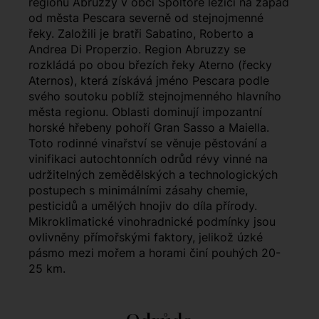
regionu Abruzzy v obci Spoltore ležící na západ
od města Pescara severně od stejnojmenné
řeky. Založili je bratři Sabatino, Roberto a
Andrea Di Properzio. Region Abruzzy se
rozkládá po obou březích řeky Aterno (řecky
Aternos), která získává jméno Pescara podle
svého soutoku poblíž stejnojmenného hlavního
města regionu. Oblasti dominují impozantní
horské hřebeny pohoří Gran Sasso a Maiella.
Toto rodinné vinařství se věnuje pěstování a
vinifikaci autochtonních odrůd révy vinné na
udržitelných zemědělských a technologických
postupech s minimálními zásahy chemie,
pesticidů a umělých hnojiv do díla přírody.
Mikroklimatické vinohradnické podmínky jsou
ovlivněny přímořskými faktory, jelikož úzké
pásmo mezi mořem a horami činí pouhých 20-
25 km.