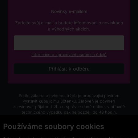
Novinky e-mailem
Zadejte svůj e-mail a budete informováni o novinkách
a výhodných akcích.
Informace o zpracování osobních údajů
Podle zákona o evidenci tržeb je prodávající povinen
vystavit kupujícímu účtenku. Zároveň je povinen
zaevidovat přijatou tržbu u správce daně online, v případě
technického výpadku pak nejpozději do 48 hodin.
V e-shopu eVíno.cz platí zákaz prodeje alkoholických
Používáme soubory cookies
nápojů osobám mladším 18 let.