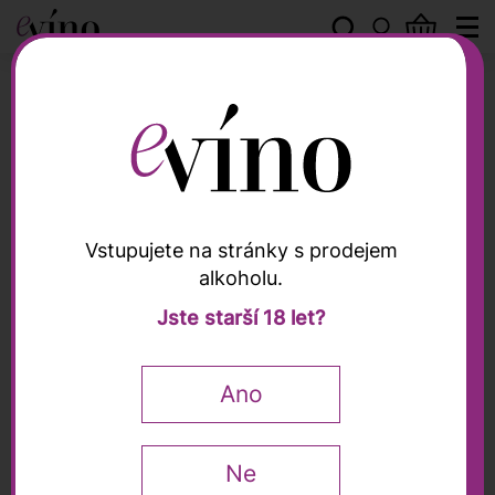
La Valentina
Vstupujete na stránky s prodejem
alkoholu.
La Valentina
Jste starší 18 let?
Montepulciano
d'Abruzzo "Binomio"
Ano
Riserva DOC 2021, La
Valentina, 0,75l
Ne
Wine Enthusiast
94 / 100