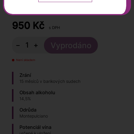
0,75 l
950
Kč
s DPH
−
+
Není skladem
Zrání
15 měsíců v barikových sudech
Obsah alkoholu
14,5%
Odrůda
Montepulciano
Potenciál vína
určené k uložení