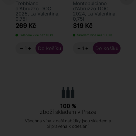
Trebbiano
Montepulciano
Tr
d'Abruzzo DOC
d'Abruzzo DOC
d'
2025, La Valentina,
2024, La Valentina,
DO
0,75l
0,75l
Va
269 Kč
319 Kč
5
Skladem více než 10 ks
Skladem více než 100 ks
S
−
+
−
+
100 %
zboží skladem v Praze
Všechna vína z naší nabídky jsou skladem a
připravena k odeslání.