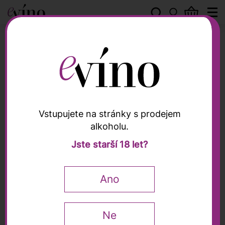
Ca’ del Baio
Vstupujete na stránky s prodejem
alkoholu.
Ca’ del Baio
Jste starší 18 let?
Langhe Nebbiolo "Bric
del Baio" DOC 2023, Ca’
Ano
del Baio, 0,75l
Ne
0,75 l