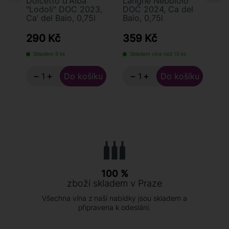
Dolcetto d'Alba
Langhe Nebbiolo
Ba
"Lodoli" DOC 2023,
DOC 2024, Ca del
"P
Ca’ del Baio, 0,75l
Baio, 0,75l
Ca
290 Kč
359 Kč
3
Skladem 9 ks
Skladem více než 10 ks
S
−
+
−
+
100 %
zboží skladem v Praze
Všechna vína z naší nabídky jsou skladem a
připravena k odeslání.