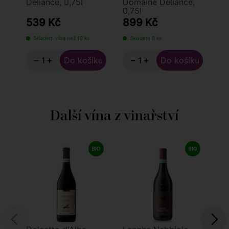
Deliance, 0,75l
Domaine Deliance,
DO
0,75l
0,
539 Kč
899 Kč
4
Skladem více než 10 ks
Skladem 6 ks
S
−
+
−
+
Další vína z vinařství