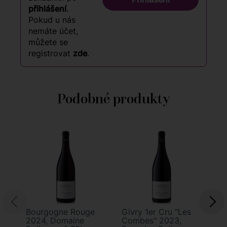
přihlášení
.
Pokud u nás
nemáte účet,
můžete se
registrovat
zde
.
Podobné produkty
9
91
Bourgogne Rouge
Givry 1er Cru "Les
Va
2024, Domaine
Combes" 2023,
Cl