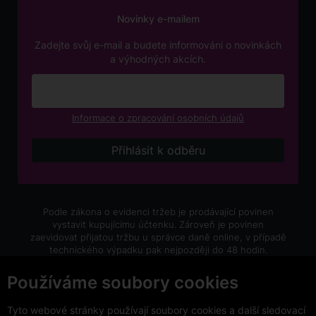
Novinky e-mailem
Zadejte svůj e-mail a budete informováni o novinkách
a výhodných akcích.
Informace o zpracování osobních údajů
Podle zákona o evidenci tržeb je prodávající povinen
vystavit kupujícímu účtenku. Zároveň je povinen
zaevidovat přijatou tržbu u správce daně online, v případě
technického výpadku pak nejpozději do 48 hodin.
V e-shopu eVíno.cz platí zákaz prodeje alkoholických
Používáme soubory cookies
nápojů osobám mladším 18 let.
Tyto webové stránky používají soubory cookies a další sledovací