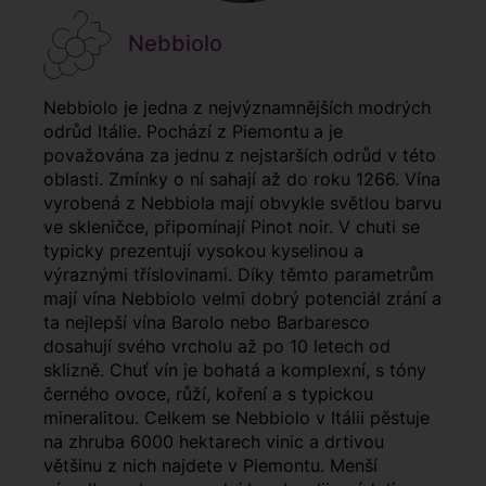
Nebbiolo
Nebbiolo je jedna z nejvýznamnějších modrých
odrůd Itálie. Pochází z Piemontu
a je
považována za jednu z nejstarších odrůd v této
oblasti. Zmínky o ní sahají až do roku 1266. Vína
vyrobená z Nebbiola mají obvykle světlou barvu
ve skleničce, připomínají Pinot noir. V chuti se
typicky prezentují vysokou kyselinou a
výraznými tříslovinami. Díky těmto parametrům
mají vína Nebbiolo velmi dobrý potenciál zrání a
ta nejlepší vína Barolo nebo Barbaresco
dosahují svého vrcholu až po 10 letech od
sklizně. Chuť vín je bohatá a komplexní, s tóny
černého ovoce, růží, koření a s typickou
mineralitou. Celkem se Nebbiolo v Itálii pěstuje
na zhruba 6000 hektarech vinic a drtivou
většinu z nich najdete v Piemontu. Menší