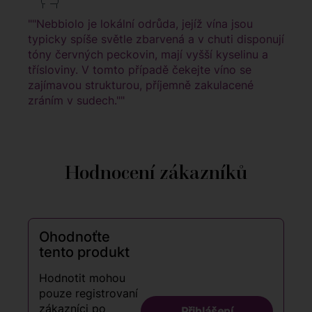
""Nebbiolo je lokální odrůda, jejíž vína jsou
typicky spíše světle zbarvená a v chuti disponují
tóny červných peckovin, mají vyšší kyselinu a
třísloviny. V tomto případě čekejte víno se
zajímavou strukturou, příjemně zakulacené
zráním v sudech.""
Hodnocení zákazníků
Ohodnoťte
tento produkt
Hodnotit mohou
pouze registrovaní
zákazníci po
Přihlášení