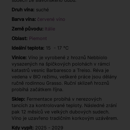
sudech ze slavonského dubu.
Druh vína:
suché
Barva vína:
červené víno
Země původu:
Itálie
Oblast:
Piemont
Ideální teplota:
15 - 17 °C
Vinice:
Víno je vyrobené z hroznů Nebbiolo
vysazených na špičkových polohách v rámci
katastrů vesnic Barbaresco a Treiso. Réva je
vedena v BIO režimu, veškeré práce jsou dělány
ručně rodinnou Grasso. Ruční sklizeň hroznů
probíhá začátkem října.
Sklep:
Fermentace probíhá v nerezových
tancích za kontrolované teploty. Následné zrání
pak 12 měsíců ve velkých dubových sudech.
Víno je uzavřeno tradičním korkovým uzávěrem.
Kdy vypít:
2025 - 2029