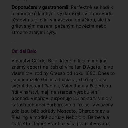
Doporučení v gastronomii:
Perfektně se hodí k
piemontské kuchyni, vyzkoušejte v doprovodu
těstovin tagliolini s masovou omáčkou, ale i s
grilovaným masem, pečeným hovězím nebo
středně zralými sýry.
...
Ca’ del Baio
Vinařství Ca’ del Baio, které miluje mimo jiné
známý expert na italská vína Ian D'Agata, je ve
vlastnictví rodiny Grasso od roku 1680. Dnes to
jsou manželé Giulio a Luciana, kteří spolu se
svými dcerami Paolou, Valentinou a Federicou
řídí vinařství, mají na starost výrobu vín i
obchod. Vinařství disponuje 25 hektary vinic v
katastrech obcí Barbaresco a Treiso. Vysazeny
zde jsou bílé odrůdy Moscato, Chardonnay a
Riesling a modré odrůdy Nebbiolo, Barbera a
Dolcetto. Téměř všechna vína jsou lahvována