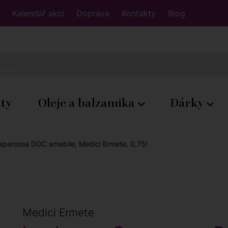
Kalendář akcí
Doprava
Kontakty
Blog
áty
Oleje a balzamika
Dárky
parossa DOC amabile, Medici Ermete, 0,75l
Medici Ermete