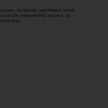
 Canossa. Je hluboké, neprůhledné, temně
 ostružin, která přechází na patro. Je
 dozníváním.
ů