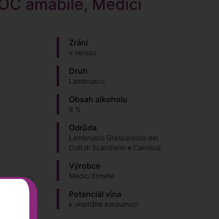
OC amabile, Medici
Zrání
v nerezu
Druh
Lambrusco
Obsah alkoholu
8 %
Odrůda
Lambrusco Grasparossa dei
Colli di Scandiano e Canossa
Výrobce
Medici Ermete
 Kč
Potenciál vína
k okamžité konzumaci
 Kč