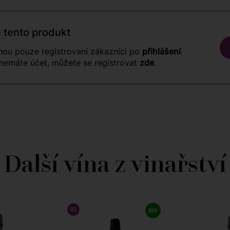
 tento produkt
ou pouze registrovaní zákazníci po
přihlášení
.
nemáte účet, můžete se registrovat
zde
.
Další vína z vinařství
92
/ 100
RAFFAELE VECCHIONE