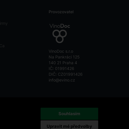
Provozovatel
irmy
eCa
VinoDoc s.r.o
Na Pankráci 125
140 21 Praha 4
IČ: 01991426
DIČ: CZ01991426
info@evino.cz
Souhlasím
Upravit mé předvolby