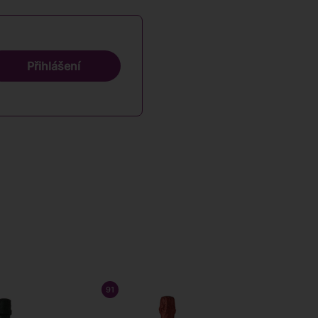
Přihlášení
91
/ 100
WINE ENTHUSIAST