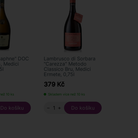
Daphne" DOC
Lambrusco di Sorbara
, Medici
"Carezza" Metodo
5l
Classico Bru, Medici
Ermete, 0,75l
379 Kč
než 10 ks
Skladem více než 10 ks
−
+