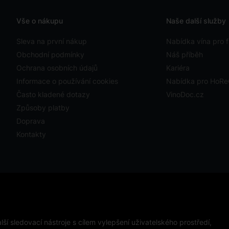
Vše o nákupu
Naše další služby
Sleva na první nákup
Nabídka vína pro f
Obchodní podmínky
Náš příběh
Ochrana osobních údajů
Kariéra
Informace o používání cookies
Nabídka pro HoR
Často kladené dotazy
VinoDoc.cz
Způsoby platby
Doprava
Kontakty
ystavit kupujícímu účtenku. Zároveň je povinen zaevidovat
ckého výpadku pak nejpozději do 48 hodin.
ápojů osobám mladším 18 let.
ší sledovací nástroje s cílem vylepšení uživatelského prostředí,