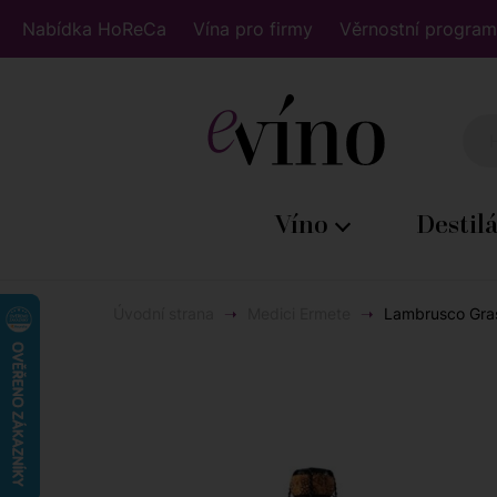
Nabídka HoReCa
Vína pro firmy
Věrnostní program
Víno
Destil
Úvodní strana
Medici Ermete
Lambrusco Gras