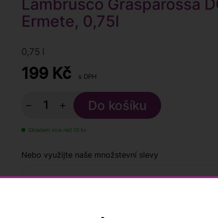
Lambrusco Grasparossa D
Ermete, 0,75l
0,75 l
199
Kč
s DPH
−
+
Skladem více než 10 ks
Nebo využijte naše množstevní slevy
Kup
6 lahví
a ušetři
4 %
1 146
1 194 Kč
Kup
12 lahví
a ušetři
6 %
2 245
2 388 Kč