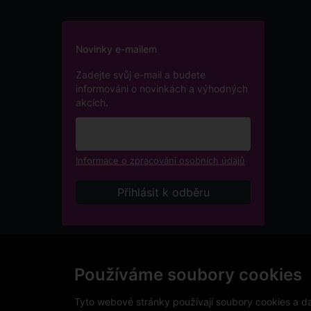
Novinky e-mailem
Zadejte svůj e-mail a budete
informováni o novinkách a výhodných
akcích.
Informace o zpracování osobních údajů
Podle zákona o evidenci tržeb je prodávající povinen v
přijatou tržbu u správce daně online, v případě techni
Používáme soubory cookies
V e-shopu eVíno.cz platí zákaz prodeje alkoholických n
Tyto webové stránky používají soubory cookies a dal