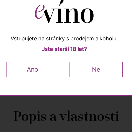
Kup
18 lahví
a ušetři
8 %
3 295
3 582 Kč
Vstupujete na stránky s prodejem alkoholu.
Jste starší 18 let?
Ano
Ne
ků
Popis a vlastnosti