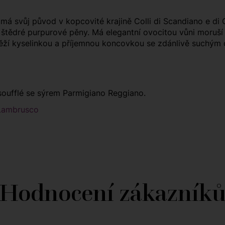
má svůj původ v kopcovité krajině Colli di Scandiano e di
 štědré purpurové pěny. Má elegantní ovocitou vůni moruší a
 svěží kyselinkou a příjemnou koncovkou se zdánlivě suchým
oufflé se sýrem Parmigiano Reggiano.
 Lambrusco
Hodnocení zákazník