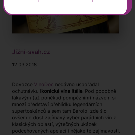
Jižní-svah.cz
12.03.2018
Dovozce
VinoDoc
nedávno uspořádal
ochutnávku
Ikonická vína Itálie
. Pod podobně
lákavým (až poněkud pompézním) názvem si
mnozí představí přehlídku legendárních
supertoskánců a sem tam Barolo, zde šlo
ovšem o dost zajímavý výběr parádních vín z
klasických oblastí, výtečných ukázek
podceňovaných apelací i nějaké té zajímavosti.