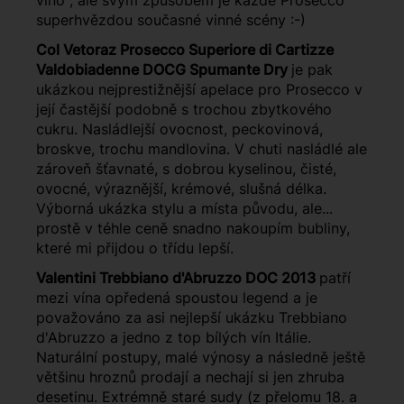
víno", ale svým způsobem je každé Prosecco
superhvězdou současné vinné scény :-)
Col Vetoraz Prosecco Superiore di Cartizze
Valdobiadenne DOCG Spumante Dry
je pak
ukázkou nejprestižnější apelace pro Prosecco v
její častější podobně s trochou zbytkového
cukru. Nasládlejší ovocnost, peckovinová,
broskve, trochu mandlovina. V chuti nasládlé ale
zároveň šťavnaté, s dobrou kyselinou, čisté,
ovocné, výraznější, krémové, slušná délka.
Výborná ukázka stylu a místa původu, ale...
prostě v téhle ceně snadno nakoupím bubliny,
které mi přijdou o třídu lepší.
Valentini Trebbiano d'Abruzzo DOC 2013
patří
mezi vína opředená spoustou legend a je
považováno za asi nejlepší ukázku Trebbiano
d'Abruzzo a jedno z top bílých vín Itálie.
Naturální postupy, malé výnosy a následně ještě
většinu hroznů prodají a nechají si jen zhruba
desetinu. Extrémně staré sudy (z přelomu 18. a