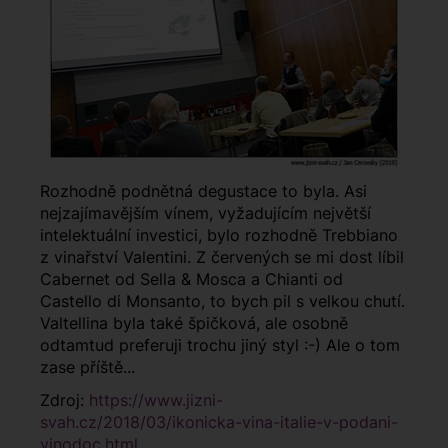
Rozhodně podnětná degustace to byla. Asi
nejzajímavějším vínem, vyžadujícím největší
intelektuální investici, bylo rozhodně Trebbiano
z vinařství Valentini. Z červených se mi dost líbil
Cabernet od Sella & Mosca a Chianti od
Castello di Monsanto, to bych pil s velkou chutí.
Valtellina byla také špičková, ale osobně
odtamtud preferuji trochu jiný styl :-) Ale o tom
zase příště...
Zdroj:
https://www.jizni-
svah.cz/2018/03/ikonicka-vina-italie-v-podani-
vinodoc.html