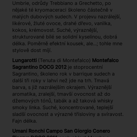
Umbrie, odrůdy Trebbiano a Grechetto, po
nějaké té kryomaceraci školeno částečně v
malých dubových sudech. V projevu nazrálejší,
likérové, žluté ovoce, drahé dřevo, vanilka,
kokos, krémovost. Suché, výraznější,
strukturované bílé se solidní kyselinou, dobrá
délka. Poměrně efektní kousek, ale...; tohle mne
stylově dost míjí.
Lungarotti
(Tenuta di Montefalco)
Montefalco
Sagrantino DOCG 2012
je stoprocentní
Sagrantino, školeno rok v barrique sudech a
další tři roky v lahvi než jde na trh. Tmavá
barva, s již nazrálejším okrajem. Výraznější
aromatika, zralejší, tmavší ovocnost až do
džemových tónů, tabák a až taková whisky
smoky linka. Suché, koncentrované, teplejší
sladší ovocnost a výrazné třísloviny a svíravost.
Fajn délka.
Umani Ronchi Campo San Giorgio Conero