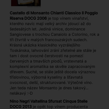
Castello di Monsanto Chianti Classico Il Poggio
Riserva DOCG 2006
je top vínem vinařství,
kterého navíc mají velký archiv jdoucí až do
šedesátých let. Jediná vinice, dominance
Sangiovese s trochou Canaiolo a Colorino, rok a
tři čtvrtě v malých francouzských sudech.
Krásná ukázka klasického vyzrálejšího
Toskánska, lahvování zrání zřetelné ale stále je
tam i dost ovocné čerstvosti na pomezí
červených a tmavších plodů, vrstevnatá a
komplexní aromatika se skvěle zapracovaným
dřevem. Suché, se stále ještě docela výraznou
tříslovinou, výborná kyseliny a šťavnatá
ovocnost, delší, strukturované. Výtečné víno.
Jen teda název Monsanto je dnes takový...
nelákavý :-D
Nino Negri Valtellina Sfursat Cinque Stelle
DOCG 2013
je opět top vínem producenta