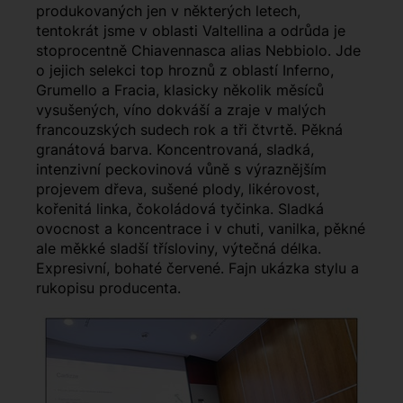
produkovaných jen v některých letech,
tentokrát jsme v oblasti Valtellina a odrůda je
stoprocentně Chiavennasca alias Nebbiolo. Jde
o jejich selekci top hroznů z oblastí Inferno,
Grumello a Fracia, klasicky několik měsíců
vysušených, víno dokváší a zraje v malých
francouzských sudech rok a tři čtvrtě. Pěkná
granátová barva. Koncentrovaná, sladká,
intenzivní peckovinová vůně s výraznějším
projevem dřeva, sušené plody, likérovost,
kořenitá linka, čokoládová tyčinka. Sladká
ovocnost a koncentrace i v chuti, vanilka, pěkné
ale měkké sladší třísloviny, výtečná délka.
Expresivní, bohaté červené. Fajn ukázka stylu a
rukopisu producenta.