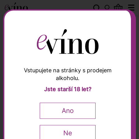
Info stránky
Ikonická vína Itálie v podání
VinoDoc
Vstupujete na stránky s prodejem
alkoholu.
Jste starší 18 let?
Ano
Ne