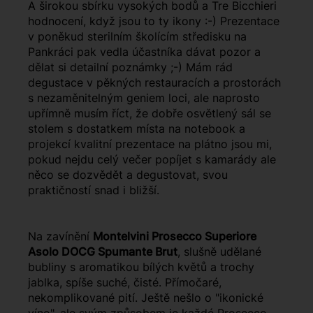
A širokou sbírku vysokých bodů a Tre Bicchieri
hodnocení, když jsou to ty ikony :-) Prezentace
v poněkud sterilním školícím středisku na
Pankráci pak vedla účastníka dávat pozor a
dělat si detailní poznámky ;-) Mám rád
degustace v pěkných restauracích a prostorách
s nezaměnitelným geniem loci, ale naprosto
upřímně musím říct, že dobře osvětlený sál se
stolem s dostatkem místa na notebook a
projekcí kvalitní prezentace na plátno jsou mi,
pokud nejdu celý večer popíjet s kamarády ale
něco se dozvědět a degustovat, svou
praktičností snad i bližší.
Na zavínění
Montelvini Prosecco Superiore
Asolo DOCG Spumante Brut
, slušně udělané
bubliny s aromatikou bílých květů a trochy
jablka, spíše suché, čisté. Přímočaré,
nekomplikované pití. Ještě nešlo o "ikonické