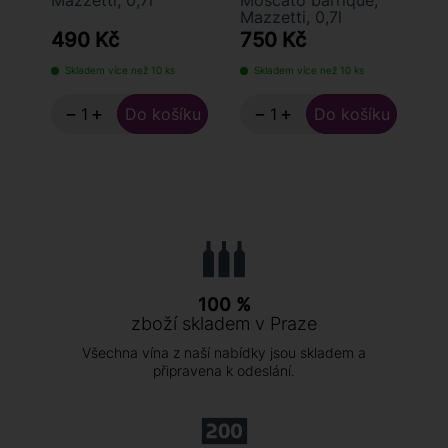
Mazzetti, 0,7l
Moscato barrique,
Mazzetti, 0,7l
490 Kč
750 Kč
7
Skladem více než 10 ks
Skladem více než 10 ks
S
−
+
−
+
100 %
zboží skladem v Praze
Všechna vína z naší nabídky jsou skladem a
připravena k odeslání.