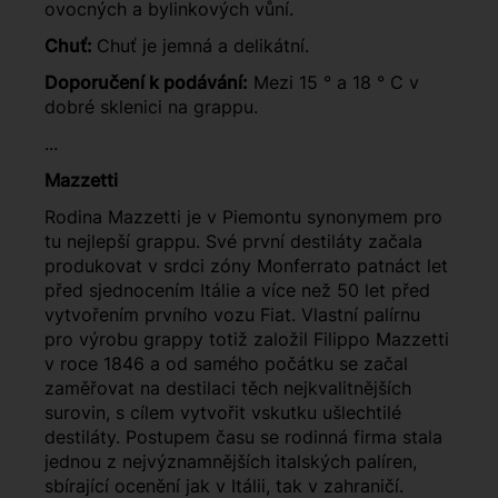
ovocných a bylinkových vůní.
Chuť:
Chuť je jemná a delikátní.
Doporučení k podávání:
Mezi 15 ° a 18 ° C v
dobré sklenici na grappu.
...
Mazzetti
Rodina Mazzetti je v Piemontu synonymem pro
tu nejlepší grappu. Své první destiláty začala
produkovat v srdci zóny Monferrato patnáct let
před sjednocením Itálie a více než 50 let před
vytvořením prvního vozu Fiat. Vlastní palírnu
pro výrobu grappy totiž založil Filippo Mazzetti
v roce 1846 a od samého počátku se začal
zaměřovat na destilaci těch nejkvalitnějších
surovin, s cílem vytvořit vskutku ušlechtilé
destiláty. Postupem času se rodinná firma stala
jednou z nejvýznamnějších italských palíren,
sbírající ocenění jak v Itálii, tak v zahraničí.