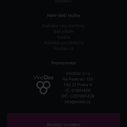
Kontakty
Naše další služby
Nabídka vína pro firmy
Náš příběh
Kariéra
Nabídka pro HoReCa
VinoDoc.cz
Provozovatel
VinoDoc s.r.o
Na Pankráci 125
140 21 Praha 4
IČ: 01991426
DIČ: CZ01991426
info@evino.cz
Novinky e-mailem