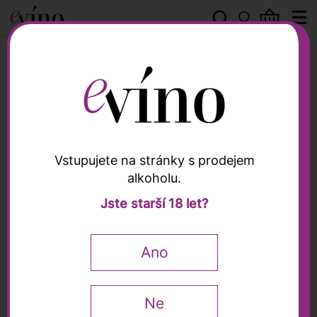
Destiláty
Vstupujete na stránky s prodejem
alkoholu.
Destiláty
Jste starší 18 let?
Grappa Collezione
Moscato, Mazzetti, 0,7l
Ano
Ne
690
Kč