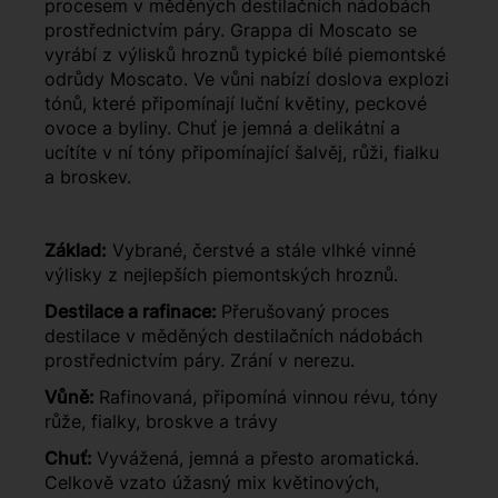
procesem v měděných destilačních nádobách
prostřednictvím páry. Grappa di Moscato se
vyrábí z výlisků hroznů typické bílé piemontské
odrůdy Moscato. Ve vůni nabízí doslova explozi
tónů, které připomínají luční květiny, peckové
ovoce a byliny. Chuť je jemná a delikátní a
ucítíte v ní tóny připomínající šalvěj, růži, fialku
a broskev.
Základ:
Vybrané, čerstvé a stále vlhké vinné
výlisky z nejlepších piemontských hroznů.
Destilace a rafinace:
Přerušovaný proces
destilace v měděných destilačních nádobách
prostřednictvím páry. Zrání v nerezu.
Vůně:
Rafinovaná, připomíná vinnou révu, tóny
růže, fialky, broskve a trávy
Chuť:
Vyvážená, jemná a přesto aromatická.
Celkově vzato úžasný mix květinových,