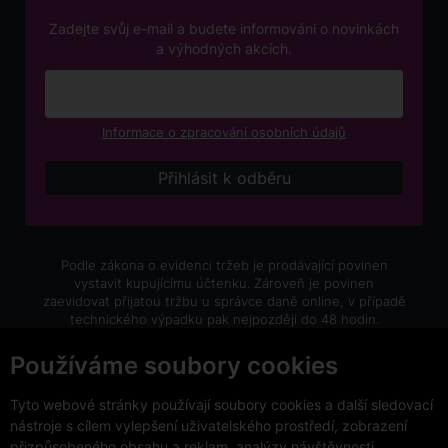
Zadejte svůj e-mail a budete informováni o novinkách
a výhodných akcích.
Informace o zpracování osobních údajů
Podle zákona o evidenci tržeb je prodávající povinen
vystavit kupujícímu účtenku. Zároveň je povinen
zaevidovat přijatou tržbu u správce daně online, v případě
technického výpadku pak nejpozději do 48 hodin.
V e-shopu eVíno.cz platí zákaz prodeje alkoholických
Používáme soubory cookies
nápojů osobám mladším 18 let.
Tyto webové stránky používají soubory cookies a další sledovací
nástroje s cílem vylepšení uživatelského prostředí, zobrazení
přizpůsobeného obsahu a reklam, analýzy návštěvnosti