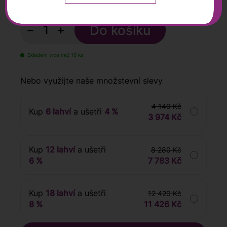
s DPH
−
+
Skladem více než 10 ks
Nebo využijte naše množstevní slevy
4 140 Kč
Kup
6 lahví
a ušetři
4 %
3 974 Kč
Kup
12 lahví
a ušetři
8 280 Kč
6 %
7 783 Kč
Kup
18 lahví
a ušetři
12 420 Kč
8 %
11 426 Kč