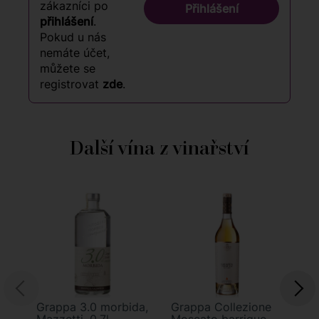
zákazníci po
Přihlášení
přihlášení
.
Pokud u nás
nemáte účet,
můžete se
registrovat
zde
.
Další vína z vinařství
Grappa 3.0 morbida,
Grappa Collezione
Gi