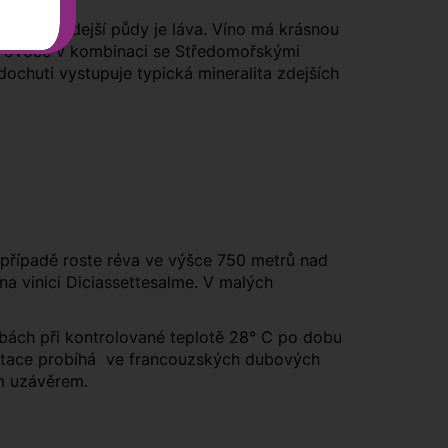
entem zdejší půdy je láva. Víno má krásnou
ho ovoce v kombinaci se Středomořskými
ochuti vystupuje typická mineralita zdejších
případě roste réva ve výšce 750 metrů nad
na vinici Diciassettesalme. V malých
ách při kontrolované teplotě 28° C po dobu
mentace probíhá ve francouzských dubových
ým uzávěrem.