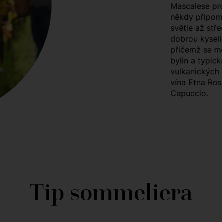
Mascalese pro
někdy připomí
světle až stř
dobrou kyseli
přičemž se m
bylin a typick
vulkanických 
vína Etna Ros
Capuccio.
Tip sommeliera