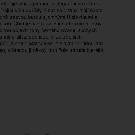
dukuje vína s jemnou a elegantní strukturou,
nající vína odrůdy Pinot noir. Vína mají často
edně tmavou barvu s jemnými tříslovinami a
nkou. Chuť je často ovlivněna terroirem Etny,
ohou objevit tóny černého ovoce, suchých
á mineralita, pocházející ze zdejších
půd. Nerello Mascalese je hlavní odrůdou pro
so, v blendu ji někdy doplňuje odrůda Nerello