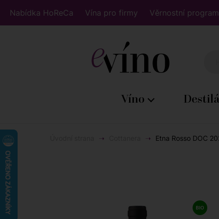
Nabídka HoReCa
Vína pro firmy
Věrnostní program
Víno
Destil
Úvodní strana
Cottanera
Etna Rosso DOC 202