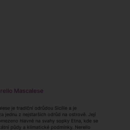
ello Mascalese
ese je tradiční odrůdou Sicílie a je
 jednu z nejstarších odrůd na ostrově. Její
 omezeno hlavně na svahy sopky Etna, kde se
kátní půdy a klimatické podmínky. Nerello