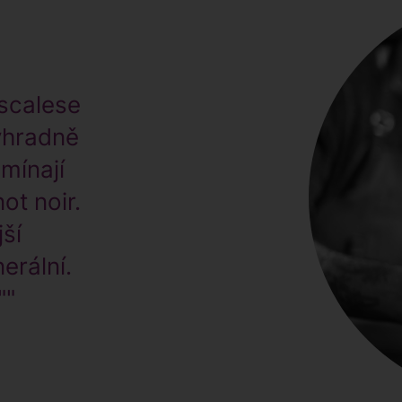
ascalese
ýhradně
omínají
ot noir.
jší
erální.
""