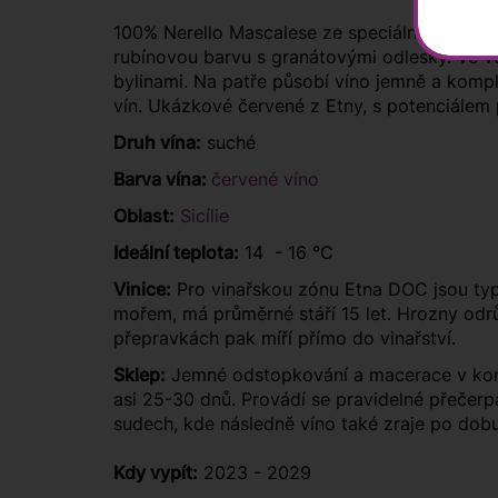
100% Nerello Mascalese ze speciální vinice
rubínovou barvu s granátovými odlesky. Ve v
bylinami. Na patře působí víno jemně a kompl
vín. Ukázkové červené z Etny, s potenciálem 
Druh vína:
suché
Barva vína:
červené víno
Oblast:
Sicílie
Ideální teplota:
14 - 16 °C
Vinice:
Pro vinařskou zónu Etna DOC jsou typ
mořem, má průměrné stáří 15 let. Hrozny odrůd
přepravkách pak míří přímo do vinařství.
Sklep:
Jemné odstopkování a macerace v kont
asi 25-30 dnů. Provádí se pravidelné přečer
sudech, kde následně víno také zraje po dob
Kdy vypít:
2023 - 2029