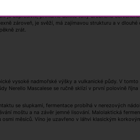
 v nadmořské výšce 750 metrů nad mořem. Primárním kompon
ůni je expresivní, primárně ucítíte tóny drobného červené
exně zároveň, je svěží, má zajímavou strukturu a v dlouhé d
pěkně zrát.
ické vysoké nadmořské výšky a vulkanické půdy. V tomto 
y Nerello Mascalese se ručně sklízí v první polovině října 
aktu se slupkami, fermentace probíhá v nerezových nádob
pávání moštu a na závěr jemné lisování. Malolaktická fer
u osmi měsíců. Víno je uzavřeno v láhvi klasickým korkov