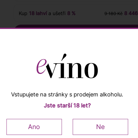
Kup
18 lahví
a ušetři
8 %
8 446
9 180 Kč
 sommeliera
Hodnocení zákazníků
Vstupujete na stránky s prodejem alkoholu.
Jste starší 18 let?
Popis a vlastnosti
Ano
Ne