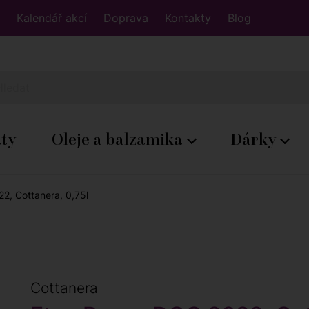
Kalendář akcí
Doprava
Kontakty
Blog
áty
Oleje a balzamika
Dárky
2, Cottanera, 0,75l
Cottanera