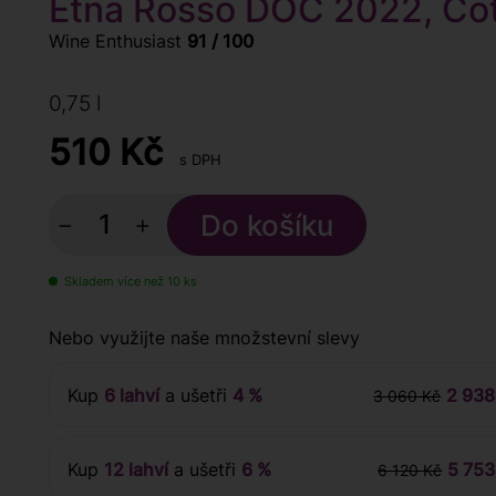
Etna Rosso DOC 2022, Cot
Wine Enthusiast
91 / 100
0,75 l
510
Kč
s DPH
−
+
Skladem více než 10 ks
Nebo využijte naše množstevní slevy
Kup
6 lahví
a ušetři
4 %
2 938
3 060 Kč
Kup
12 lahví
a ušetři
6 %
5 753
6 120 Kč