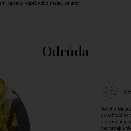
em, úpravy vepřového masa, salámy.
Odrůda
Ner
Nerello Mascal
považováno za
pěstování je
nacházejí uni