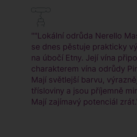
""Lokální odrůda Nerello M
se dnes pěstuje prakticky v
na úbočí Etny. Její vína přip
charakterem vína odrůdy Pin
Mají světlejší barvu, výrazně
třísloviny a jsou příjemně min
Mají zajímavý potenciál zrát.