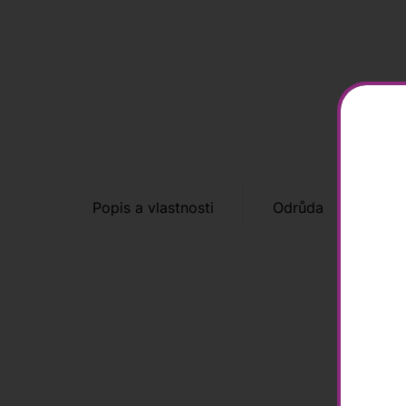
Popis a vlastnosti
Odrůda
Tip