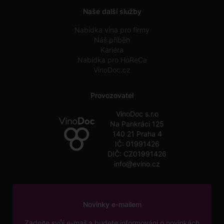
Naše další služby
Nabídka vína pro firmy
Náš příběh
Kariéra
Nabídka pro HoReCa
VinoDoc.cz
Provozovatel
VinoDoc s.r.o
Na Pankráci 125
140 21 Praha 4
IČ: 01991426
DIČ: CZ01991426
info@evino.cz
Novinky e-mailem
Zadejte svůj e-mail a budete informováni o novinkách