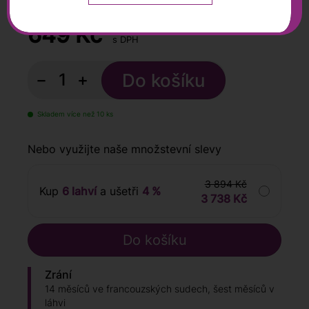
0,75 l
649
Kč
s DPH
−
+
Skladem více než 10 ks
Nebo využijte naše množstevní slevy
3 894 Kč
Kup
6 lahví
a ušetři
4 %
3 738 Kč
Zrání
14 měsíců ve francouzských sudech, šest měsíců v
láhvi