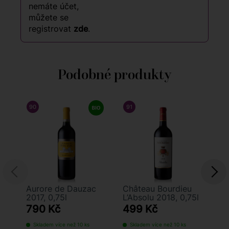
nemáte účet,
můžete se
registrovat
zde
.
Podobné produkty
90
/ 100
WINE ENTHUSIAST
91
/ 100
JAMES SUCKLING
Aurore de Dauzac
Château Bourdieu
Ch
2017, 0,75l
L’Absolu 2018, 0,75l
20
790 Kč
499 Kč
7
Skladem více než 10 ks
Skladem více než 10 ks