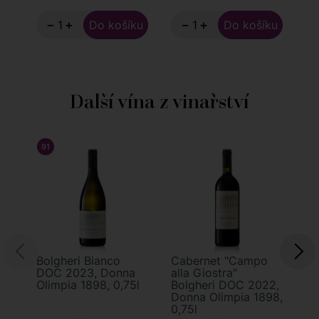
−
+
−
+
Další vína z vinařství
91
/ 100
JAMES SUCKLING
9
Bolgheri Bianco
Cabernet "Campo
Bo
DOC 2023, Donna
alla Giostra"
Su
Olimpia 1898, 0,75l
Bolgheri DOC 2022,
"M
Donna Olimpia 1898,
20
0,75l
18