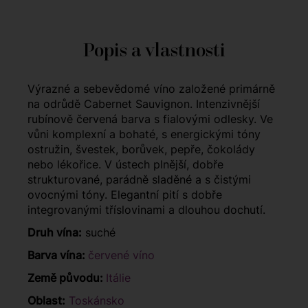
Popis a vlastnosti
Výrazné a sebevědomé víno založené primárně
na odrůdě Cabernet Sauvignon. Intenzivnější
rubínově červená barva s fialovými odlesky. Ve
vůni komplexní a bohaté, s energickými tóny
ostružin, švestek, borůvek, pepře, čokolády
nebo lékořice. V ústech plnější, dobře
strukturované, parádně sladěné a s čistými
ovocnými tóny. Elegantní pití s dobře
integrovanými tříslovinami a dlouhou dochutí.
Druh vína:
suché
Barva vína:
červené víno
Země původu:
Itálie
Oblast:
Toskánsko