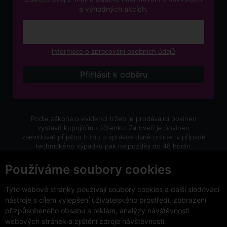
a výhodných akcích.
Informace o zpracování osobních údajů
Podle zákona o evidenci tržeb je prodávající povinen
vystavit kupujícímu účtenku. Zároveň je povinen
zaevidovat přijatou tržbu u správce daně online, v případě
technického výpadku pak nejpozději do 48 hodin.
V e-shopu eVíno.cz platí zákaz prodeje alkoholických
Používáme soubory cookies
nápojů osobám mladším 18 let.
Tyto webové stránky používají soubory cookies a další sledovací
nástroje s cílem vylepšení uživatelského prostředí, zobrazení
přizpůsobeného obsahu a reklam, analýzy návštěvnosti
webových stránek a zjištění zdroje návštěvnosti.