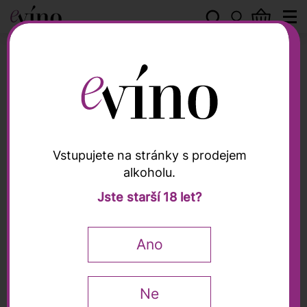
Donna Olimpia 1898
Vstupujete na stránky s prodejem
alkoholu.
Donna Olimpia 1898
Jste starší 18 let?
Bolgheri Rosso DOC
2023, Donna Olimpia
Ano
1898, 0,75l
James Suckling
94 / 100
Ne