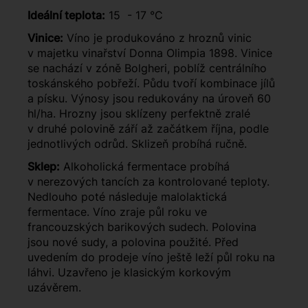
Ideální teplota:
15 - 17 °C
Vinice:
Víno je produkováno z hroznů vinic
v majetku vinařství Donna Olimpia 1898. Vinice
se nachází v zóně Bolgheri, poblíž centrálního
toskánského pobřeží. Půdu tvoří kombinace jílů
a písku. Výnosy jsou redukovány na úroveň 60
hl/ha. Hrozny jsou sklízeny perfektně zralé
v druhé polovině září až začátkem října, podle
jednotlivých odrůd. Sklizeň probíhá ručně.
Sklep:
Alkoholická fermentace probíhá
v nerezových tancích za kontrolované teploty.
Nedlouho poté následuje malolaktická
fermentace. Víno zraje půl roku ve
francouzských barikových sudech. Polovina
jsou nové sudy, a polovina použité. Před
uvedením do prodeje víno ještě leží půl roku na
láhvi. Uzavřeno je klasickým korkovým
uzávěrem.