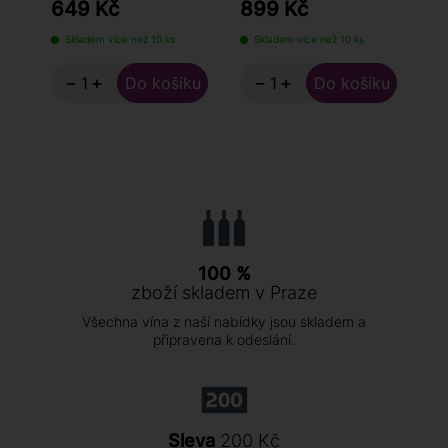
649 Kč
899 Kč
1
Skladem více než 10 ks
Skladem více než 10 ks
S
−
+
−
+
100 %
zboží skladem v Praze
Všechna vína z naší nabídky jsou skladem a
připravena k odeslání.
Sleva
200 Kč