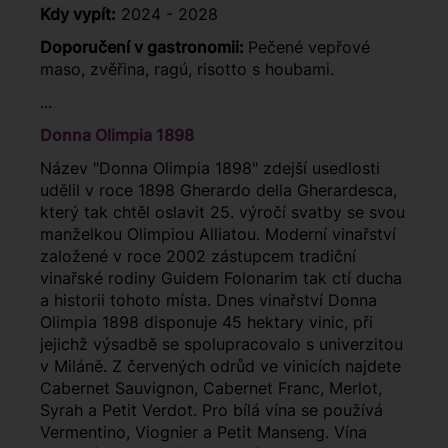
Kdy vypít:
2024 - 2028
Doporučení v gastronomii:
Pečené vepřové
maso, zvěřina, ragú, risotto s houbami.
...
Donna Olimpia 1898
Název "Donna Olimpia 1898" zdejší usedlosti
udělil v roce 1898 Gherardo della Gherardesca,
který tak chtěl oslavit 25. výročí svatby se svou
manželkou Olimpiou Alliatou. Moderní vinařství
založené v roce 2002 zástupcem tradiční
vinařské rodiny Guidem Folonarim tak ctí ducha
a historii tohoto místa. Dnes vinařství Donna
Olimpia 1898 disponuje 45 hektary vinic, při
jejichž výsadbě se spolupracovalo s univerzitou
v Miláně. Z červených odrůd ve vinicích najdete
Cabernet Sauvignon, Cabernet Franc, Merlot,
Syrah a Petit Verdot. Pro bílá vína se používá
Vermentino, Viognier a Petit Manseng. Vína