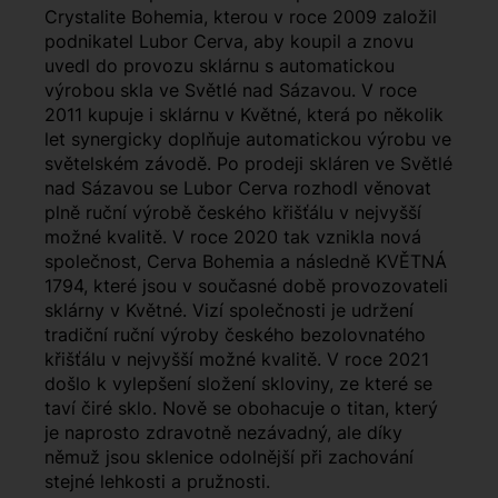
Crystalite Bohemia, kterou v roce 2009 založil
podnikatel Lubor Cerva, aby koupil a znovu
uvedl do provozu sklárnu s automatickou
výrobou skla ve Světlé nad Sázavou. V roce
2011 kupuje i sklárnu v Květné, která po několik
let synergicky doplňuje automatickou výrobu ve
světelském závodě. Po prodeji skláren ve Světlé
nad Sázavou se Lubor Cerva rozhodl věnovat
plně ruční výrobě českého křišťálu v nejvyšší
možné kvalitě. V roce 2020 tak vznikla nová
společnost, Cerva Bohemia a následně KVĚTNÁ
1794, které jsou v současné době provozovateli
sklárny v Květné. Vizí společnosti je udržení
tradiční ruční výroby českého bezolovnatého
křišťálu v nejvyšší možné kvalitě. V roce 2021
došlo k vylepšení složení skloviny, ze které se
taví čiré sklo. Nově se obohacuje o titan, který
je naprosto zdravotně nezávadný, ale díky
němuž jsou sklenice odolnější při zachování
stejné lehkosti a pružnosti.