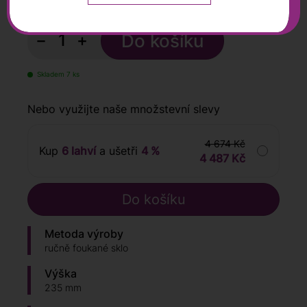
s DPH
−
+
Skladem 7 ks
Nebo využijte naše množstevní slevy
4 674 Kč
Kup
6 lahví
a ušetři
4 %
4 487 Kč
Metoda výroby
ručně foukané sklo
Výška
235 mm