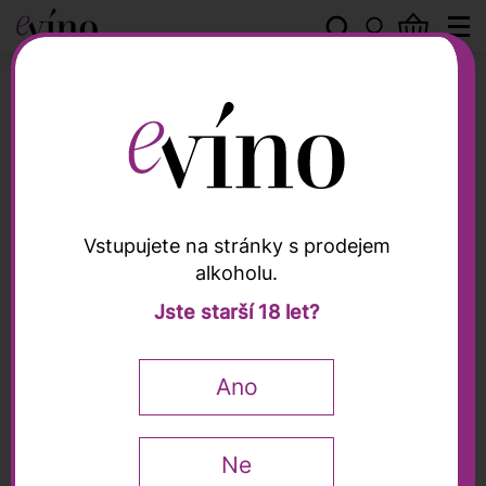
Květná 1794
Vstupujete na stránky s prodejem
alkoholu.
Květná 1794
Jste starší 18 let?
Auriga Pinot Noir/
Nebbiolo 830 ml
Ano
Ne
779
Kč