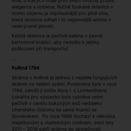
vína, u kterých hraje prim svěží ovocný projev,
elegance a noblesa. Ručně foukaná sklenice v
tomto objemu je nejvhodnější pro plná vína,
která doslova odhalí i to nejjemnější aroma v
neskrývané plnosti.
Každá sklenice je pečlivě balena v pevné
kartonové krabici, aby nedošlo k jejímu
poškození při transportu!
...
Květná 1794
Sklárna v Květné je jednou z nejdéle fungujících
skláren na našem území. Postavena byla v roce
1794, založil ji kníže Alois I. z Lichtenštejna.
Lokalita pro výstavbu byla vybrána velmi
pečlivě v centru bukových lesů nedaleko
Uherského Ostrohu na samé hranici se
Slovenskem. Po roce 1989 dochází k několika
majetkovým a vlastnickým změnám, mezi lety
2011 – 2018 patří sklárna do společnosti