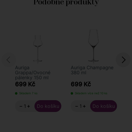
Podobné produkty
Auriga
Auriga Champagne
Au
Grappa/Ovocné
380 ml
Ri
pálenky 150 ml
42
699 Kč
699 Kč
7
Skladem 7 ks
Skladem více než 10 ks
S
−
+
−
+